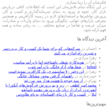
فکرشان آن را زیبا بسازند.
در این پایگاه تمام تلاش‌مان این است که ‌اطلاعات کافی درباره‌ی
بازار کار، نحوه ی ورود به دنیای سرمایه‌گذاری و کسب و کار،
پرورش توانایی‌ها و استعدادهای لازم در زمینه کارآفرینی و همچنین
معرفی بازارهای جهانی، چگونگی ورود به دنیای واردات و صادرات،
میزان عرضه و تقاضا در صنایع مختلف …. به زبانی ساده و همه
فهم ارایه شود.
آخرین دیدگاه ها
احسان
در
سرکه‌هایی که برای شما یک کسب و کار بی‌دردسر
و شیرین راه اندازی می‌کنند
زهرا مرادی
در
زهرا
در
هویه‌کاری شغلی ناشناخته اما با درآمد مناسب
farhad
در
شغل‌های آزاد خانگی با درآمد خوب
زهرا
در
این دختر ۷۰ سانتیمتری، یک کارآفرین نمونه است
حیدرجباری
در
راهنمای گرفتن مجوز مشاغل خانگی
بهرام
در
از سه جوجه تا هشت هزار متر مزرعه
محمد امیر لطفی
در
زیر و بم پرورش خرگوش‌های آنکورا یا
آنغوره در ایران از زبان یک پرورش دهنده باسابقه
لیلا
در
کسب و کار با زیبای افسانه‌ای به نام طاووس
مهم‌ترین‌ها