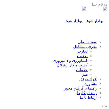
به نام خدا
صفحه اصلی
معرفی مشاغل
تجارت
صنعت
كشاورزی و دامپروری
كسب و كار اينترنتی
خدمات
هنر
افراد موفق
مشاوره
راهنمای گرفتن مجوز
راه‌ها و كارها
ارتباط با ما
منو