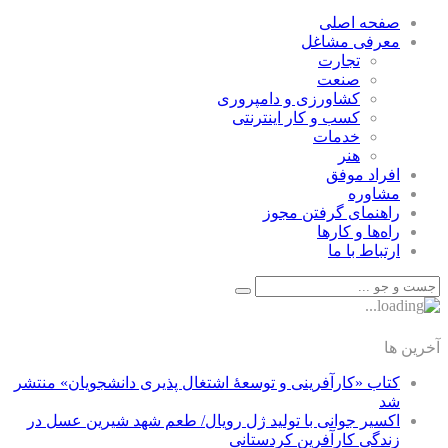
صفحه اصلی
معرفی مشاغل
تجارت
صنعت
كشاورزی و دامپروری
كسب و كار اينترنتی
خدمات
هنر
افراد موفق
مشاوره
راهنمای گرفتن مجوز
راه‌ها و كارها
ارتباط با ما
آخرین ها
کتاب «کارآفرینی و توسعۀ اشتغال پذیری دانشجویان» منتشر
شد
اکسیر جوانی با تولید ژل رویال/ طعم شهد شیرین عسل‌ در
زندگی کارآفرین کردستانی