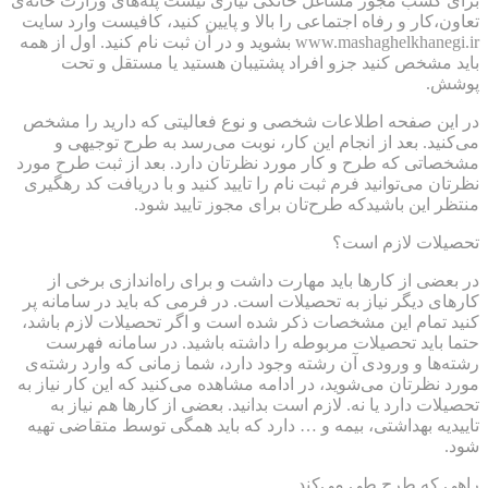
برای کسب مجوز مشاغل خانگی نیازی نیست پله‌های وزارت خانه‌ی
تعاون،کار و رفاه اجتماعی را بالا و پایین کنید، کافیست وارد سایت
www.mashaghelkhanegi.ir بشوید و در آن ثبت نام کنید. اول از همه
باید مشخص کنید جزو افراد پشتیبان هستید یا مستقل و تحت
پوشش.
در این صفحه اطلاعات شخصی و نوع فعالیتی که دارید را مشخص
می‌کنید. بعد از انجام این کار، نوبت می‌رسد به طرح توجیهی و
مشخصاتی که طرح و کار مورد نظرتان دارد. بعد از ثبت طرح مورد
نظرتان می‌توانید فرم ثبت نام را تایید کنید و با دریافت کد رهگیری
منتظر این باشیدکه طرح‌تان برای مجوز تایید شود.
تحصیلات لازم است؟
در بعضی از کارها باید مهارت داشت و برای راه‌اندازی برخی از
کارهای دیگر نیاز به تحصیلات است. در فرمی که باید در سامانه پر
کنید تمام این مشخصات ذکر شده است و اگر تحصیلات لازم باشد،
حتما باید تحصیلات مربوطه را داشته باشید. در سامانه فهرست
رشته‌ها و ورودی آن رشته وجود دارد، شما زمانی که وارد رشته‌ی
مورد نظرتان می‌شوید، در ادامه مشاهده می‌کنید که این کار نیاز به
تحصیلات دارد یا نه. لازم است بدانید. بعضی از کارها هم نیاز به
تاییدیه بهداشتی، بیمه و … دارد که باید همگی توسط متقاضی تهیه
شود.
راهی که طرح طی می‌کند