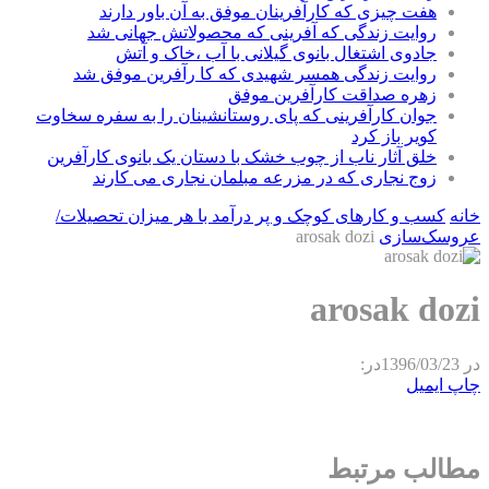
هفت چیزی که کارآفرینان موفق به آن باور دارند
روایت زندگی که آفرینی که محصولاتش جهانی شد
جادوی اشتغال بانوی گیلانی با آب ،خاک و آتش
روایت زندگی همسر شهیدی که کا رآفرین موفق شد
زهره صداقت کارآفرین موفق
جوان کارآفرینی که پای روستانشینان را به سفره سخاوت
کویر باز کرد
خلق آثار ناب از چوب خشک با دستان یک بانوی کارآفرین
زوج نجاری که در مزرعه مبلمان نجاری می کارند
خانه
کسب و کارهای کوچک و پر درآمد با هر میزان تحصیلات/
عروسک‌سازی
arosak dozi
arosak dozi
در
1396/03/23
در:
چاپ
ایمیل
مطالب مرتبط