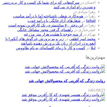
احسان
در
سرکه‌هایی که برای شما یک کسب و کار بی‌دردسر
و شیرین راه اندازی می‌کنند
زهرا مرادی
در
زهرا
در
هویه‌کاری شغلی ناشناخته اما با درآمد مناسب
farhad
در
شغل‌های آزاد خانگی با درآمد خوب
زهرا
در
این دختر ۷۰ سانتیمتری، یک کارآفرین نمونه است
حیدرجباری
در
راهنمای گرفتن مجوز مشاغل خانگی
بهرام
در
از سه جوجه تا هشت هزار متر مزرعه
محمد امیر لطفی
در
زیر و بم پرورش خرگوش‌های آنکورا یا
آنغوره در ایران از زبان یک پرورش دهنده باسابقه
لیلا
در
کسب و کار با زیبای افسانه‌ای به نام طاووس
مهم‌ترین‌ها
روایت زندگی که آفرینی که محصولاتش جهانی شد
1401/08/23