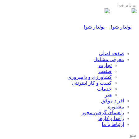
به نام خدا
صفحه اصلی
معرفی مشاغل
تجارت
صنعت
كشاورزی و دامپروری
كسب و كار اينترنتی
خدمات
هنر
افراد موفق
مشاوره
راهنمای گرفتن مجوز
راه‌ها و كارها
ارتباط با ما
منو