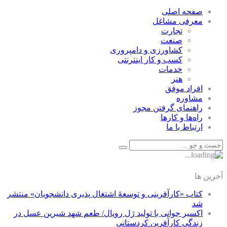
صفحه اصلی
معرفی مشاغل
تجارت
صنعت
كشاورزی و دامپروری
كسب و كار اينترنتی
خدمات
هنر
افراد موفق
مشاوره
راهنمای گرفتن مجوز
راه‌ها و كارها
ارتباط با ما
آخرین ها
کتاب «کارآفرینی و توسعۀ اشتغال پذیری دانشجویان» منتشر
شد
اکسیر جوانی با تولید ژل رویال/ طعم شهد شیرین عسل‌ در
زندگی کارآفرین کردستانی