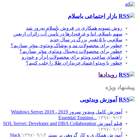
بازار اجتماعی باسلام
روش تسویه همکاری در فروش باسلام به‌روز شد
سهم باسلام، ایتا و غرفه‌دارها در تأمین آب زائران اربعین
سلام‌پی با ۵ تغییر بزرگ در سال جدید
چطور برای محصولات مد و پوشاک ویدئوی مؤثر بسازیم؟
چطور برای محصولات دیجیتال ویدئوی مؤثر بسازیم؟
راهنمای ساخت ویدئو برای محصولات ابزار و خودرو
چطور با ویدئو اعتماد خریداران طلا را جلب کنیم؟
رویدادها
پیشنهاد ویژه
آموزش‌ ویدئویی
آموزش کامل ویندوز سرور 2019 - Windows Server 2019
Essential Training...
۱۳۹۷/۰۹/۱۳
فیلم آموزش SQL Server: Developer and DBA Collaboration
۱۳۹۷/۰۹/۱۳
آموزش همکاری و کار گروهی بر بستر Slack
۱۳۹۷/۰۹/۱۳