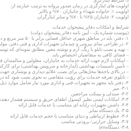
د- شرایط ایثارگری
اولویت های ایثارگری در زمان صدور پروانه به ترتیب عبارتند از:
اولویت ۱: خانواده شهداء و ‌جانبازان ۷۰% و بالاتر
اولویت ۲: جانبازان ۲۵% تا ۷۰% و سایر ایثارگران
شرایط و امکانات دفاتر پیشخوان خدمات
(پیوست شماره یک – آیین نامه دفاتر پیشخوان دولت)
۱- دفتر، باید در مناطق شهری حداقل فضایی برابر با ۵۰ متر مربع و در مناطق روستائی ۲۰ متر مربع برای ارائه خدمات را داشته باشد و ترجیحا در طبقه همکف یا اول بوده و دارای کاربری مجاز باشد.
۲- در طراحی نمای بیرونی و چیدمان تجهیزات اداری و فنی دفتر، موارد ذیل ‌باید رعایت شود:
– تهیه و نصب تابلو با رنگ، آرم و نوشته معین مطابق نمونه‌ای که توس
– فضای کافی به متقاضیان اختصاص یابد.
– امکانات لازم جهت ارائه خدمات به جانبازان، معلولین و سالمندان ف
– تأمین تأسیسات بهداشتی (آبدارخانه و سرویس بهداشتی) برای کارکن
– در بالای باجه‌ها محل‌هائی برای نصب علائم دیداری و نوشتاری جهت
– تابلوی تعرفه خدمات برای رؤیت متقاضی به نحوی نصب شود که در ز
۳- دفتر باید مجهز به تجهیزات فنی و اداری مورد نیاز شامل موارد ذیل باشد:
۳-۱- میز
۳-۲- صندلی و نیمکت مراجعین
۳-۳- امکانات ایمنی نظیر کپسول اطفای حریق و سیستم هشدار دهنده (دزدگیر)
۳-۴- داشتن تجهیزات رایانه ای متناسب با خدمات قابل ارائه
۳-۵- یک دستگاه نمابر
۳-۶- خطوط ارتباطی و دیتای متناسب با حجم خدمات قابل ارائه
۳-۷- وسایل حرارتی/ برودتی مناسب
۳-۸- دستگاهpos