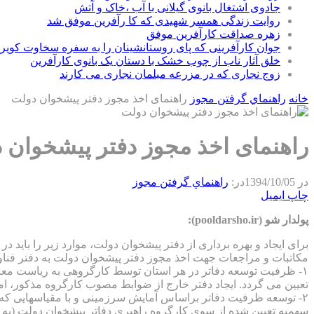
جادوی اشتغال بانوی گیلانی با آب ،خاک و آتش
روایت زندگی همسر شهیدی که کا رآفرین موفق شد
زهره صداقت کارآفرین موفق
جوان کارآفرینی که پای روستانشینان را به سفره سخاوت کویر ب
خلق آثار ناب از چوب خشک با دستان یک بانوی کارآفرین
زوج نجاری که در مزرعه مبلمان نجاری می کارند
خانه
راهنماي گرفتن مجوز
راهنمای اخذ مجوز دفتر پیشخوان دولت
راهنمای اخذ مجوز دفتر پیشخوان 
در
1394/10/05
در:
راهنماي گرفتن مجوز
چاپ
ایمیل
پولدار شو (pooldarsho.ir):
برای ایجاد و بهره برداری از دفتر پیشخوان دولت، موارد زیر را باید در
مکاتبات و مراجعات جهت اخذ مجوز دفتر پیشخوان دولت به دفتر فنا
۱- ظرفیت توسعه دفاتر در هر استان توسط کارگروهی به ریاست معا
تعیین می گردد. ایجاد دفتر خارج از ضوابط مصوب کارگروه مذکور، ام
۲- توسعه ظرفیت دفاتر براساس آمایش سرزمینی و با مقیاسهایی ک
سهمیه تعیین شده از سوی کارگروه راهبری دفاتر پیشخوان دولت (به