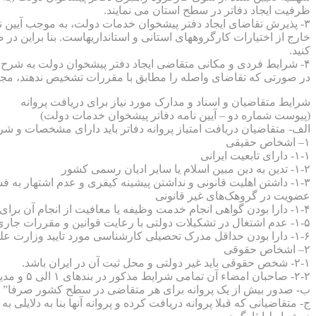
ظرفیت ایجاد دفاتر در سطح استان می نمایند.
۳- پذیرش تقاضای ایجاد دفتر پیشخوان خدمات دولت، به موجب آیین 
خارج از اختیارات کارگروههای استانی و استانداریهاست. بنا براین در 
کنید.
۴- شرایط فردی و مکانی متقاضی ایجاد دفتر پیشخوان دولت به شرح زی
در صورتی که تقاضای واصله را مطابق با مقررات تشخیص ندهند، مجاز
شرایط متقاضیان و اسناد و مدارک مورد نیاز برای دریافت پروانه
(پیوست شماره دو – آیین نامه دفاتر پیشخوان خدمات دولت)
الف- متقاضیان دریافت امتیاز پروانه دفاتر باید دارای مشخصات و شرا
۱– اشخاص حقیقی
۱-۱- دارای تابعیت ایرانی
۱-۲- تدین به دین مبین اسلام یا سایر ادیان رسمی کشور
۱-۳- داشتن اهلیت قانونی و نداشتن پیشینه کیفری و عدم اشتهار به
عضویت در گروهک‌های غیر قانونی
۱-۴- دارا بودن گواهی انجام خدمت وظیفه یا معافیت از انجام آن برای افراد ذکور
۱-۵- عدم اشتغال در تشکیلات دولتی با رعایت قوانین و مقررات جاری
۱-۶- دارا بودن حداقل مدرک تحصیلی کارشناسی مورد تایید وزارت علوم, تحقیقات و فنآوری و یا حداقل ۱۰سال سابقه کارشناسی کاربردی (بر اساس حکم کارگزینی) در دستگاههای دولتی.
۲– اشخاص حقوقی
۲-۱- شخص حقوقی باید غیر دولتی و محل ثبت آن در ایران باشد.
۲-۲- صاحبان امضاء آن تمامی شرایط مذکور در بندهای ۱ الی ۵ و مدیرعامل و یا یکی از صاحبان امضای آن علاوه بر بندهای مذکور، شرط بند ۶ بخش الف را نیز داشته باشند.
ب- صدور بیش از یک پروانه برای هر متقاضی در سطح کشور صرفا” با
ج- متقاضیانی که قبلا پروانه دریافت کرده و پروانه آنها بنا به دلایلی به جز تخلف لغو شده باشد، می توانند پس 