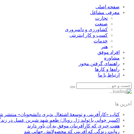
صفحه اصلی
معرفی مشاغل
تجارت
صنعت
كشاورزی و دامپروری
كسب و كار اينترنتی
خدمات
هنر
افراد موفق
مشاوره
راهنمای گرفتن مجوز
راه‌ها و كارها
ارتباط با ما
آخرین ها
کتاب «کارآفرینی و توسعۀ اشتغال پذیری دانشجویان» منتشر ش
اکسیر جوانی با تولید ژل رویال/ طعم شهد شیرین عسل‌ در زند
هفت چیزی که کارآفرینان موفق به آن باور دارند
روایت زندگی که آفرینی که محصولاتش جهانی شد