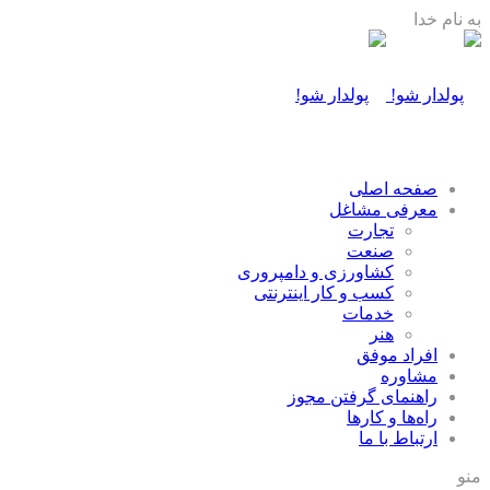
به نام خدا
صفحه اصلی
معرفی مشاغل
تجارت
صنعت
كشاورزی و دامپروری
كسب و كار اينترنتی
خدمات
هنر
افراد موفق
مشاوره
راهنمای گرفتن مجوز
راه‌ها و كارها
ارتباط با ما
منو