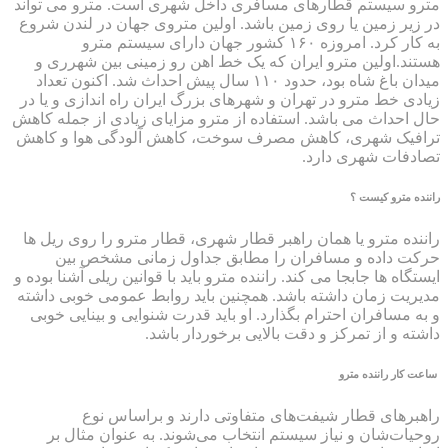
مترو سیستم قطارهای مسافری داخل شهری است. مترو می تواند
در زیر زمین یا روی زمین باشد. اولین متروی جهان در لندن شروع
به کار کرد. امروزه
۱۶۰
کشور جهان دارای سیستم مترو
هستند.اولین مترو ایران که یک خط اهن رو زمینی بین شهرری و
میدان باغ شاه بود، حدود
۱۱۰
سال پیش احداث شد. اکنون تعداد
زیادی خط مترو در تهران و شهرهای بزرگ ایران راه اندازی و یا در
حال احداث می باشد. استفاده از مترو مزایای زیادی از جمله کاهش
ترافیک شهری، کاهش مصرف سوخت، کاهش آلودگی هوا و کاهش
تصادفات شهری دارد.
راننده مترو کیست ؟
راننده مترو یا همان راهبر قطار شهری، قطار مترو را روی ریل ها
حرکت داده و مسافران را مطابق جداول زمانی مشخص بین
ایستگاه ها جابجا می کند. راننده مترو باید با قوانین ریلی آشنا بوده و
مدیریت زمان داشته باشد. همچنین باید روابط عمومی خوبی داشته
و به مسافران احترام بگذارد
.
او باید قدرت شنوایی و بینایی خوبی
داشته و از تمرکز و دقت بالایی برخوردار باشد.
ساعت کار راننده مترو
راهبرهای قطار شیفت‌های متفاوتی دارند و براساس نوع
روحیات‌شان و نیاز سیستم انتخاب می‌‎شوند. به عنوان مثال بر