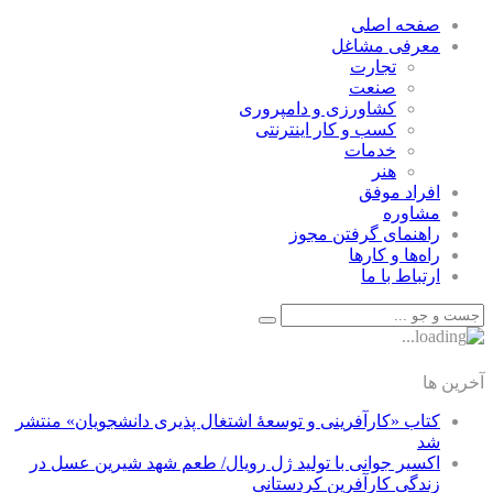
صفحه اصلی
معرفی مشاغل
تجارت
صنعت
كشاورزی و دامپروری
كسب و كار اينترنتی
خدمات
هنر
افراد موفق
مشاوره
راهنمای گرفتن مجوز
راه‌ها و كارها
ارتباط با ما
آخرین ها
کتاب «کارآفرینی و توسعۀ اشتغال پذیری دانشجویان» منتشر
شد
اکسیر جوانی با تولید ژل رویال/ طعم شهد شیرین عسل‌ در
زندگی کارآفرین کردستانی