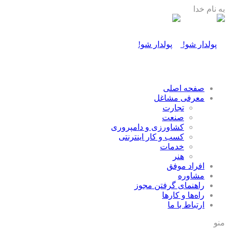
به نام خدا
صفحه اصلی
معرفی مشاغل
تجارت
صنعت
كشاورزی و دامپروری
كسب و كار اينترنتی
خدمات
هنر
افراد موفق
مشاوره
راهنمای گرفتن مجوز
راه‌ها و كارها
ارتباط با ما
منو