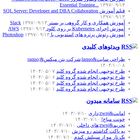
Essential Training...
۱۳۹۷/۰۹/۱۳
فیلم آموزش SQL Server: Developer and DBA Collaboration
۱۳۹۷/۰۹/۱۳
آموزش همکاری و کار گروهی بر بستر Slack
۱۳۹۷/۰۹/۱۳
آموزش اجرای Kubernetes بر روی کلود AWS
۱۳۹۷/۰۹/۱۳
آموزش رتوش پرتره های استدیویی با Photoshop
۱۳۹۷/۰۹/۱۳
ویدئوهای کلیدی
طراحی سایت&laquo;شرکت بتن میکس&raquo;
۱۴۰۴/۱۰/۰۸
طرح توجیهی انجام شده گروه کلید
۱۴۰۴/۰۵/۰۷
طرح توجیهی انجام شده گروه کلید
۱۴۰۴/۰۵/۰۶
طرح توجیهی انجام شده گروه کلید
۱۴۰۴/۰۵/۰۴
طرح توجیهی انجام شده گروه کلید
۱۴۰۴/۰۵/۰۱
سامانه میدون
امانت&zwnj;داری
۱۴۰۳/۰۷/۱۰
خونت مباح!
۱۴۰۳/۰۷/۱۰
تحریم&zwnj;های داخلی
۱۴۰۳/۰۷/۱۰
یه پاکت گذاشتم رو میزش
۱۴۰۳/۰۷/۱۰
یک تار مو از سبیلش کندم
۱۴۰۳/۰۷/۱۰