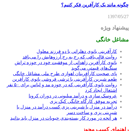
چگونه مانند یک کارآفرین فکر کنیم؟
1397/05/27
پیشنهاد ویژه
مشاغل خانگی
کارآفرینی بانوی دهلرانی با دو فرزند معلول
روایت قالی‌بافی که رج به رج آرزوهایش را می‌بافد
بانوی کارآفرین زاهدانی از موفقیت خود در حوزه تراش
سنگ‌های قیمتی می‌گوید
پای صحبت کارآفرینان اهوازی طرح ملی مشاغل خانگی
طعم شیرین کارآفرینی با ترشی فروشی بانوی کارآفرین
روایت بانوی کارآفرینی که در حوزه مد و لباس برای ۵۰ نفر
اشتغال ایجاد کرد
عروسک سازی و درآمد میلیونی در دوران کرونا
تجربه موفق کارگاه خانگی کیک پزی
درآمد در منزل با شیرینی پزی کسب درآمد در منزل با
شیرینی پزی و ساخت دسر
هر آنچه در مورد کار بسته‌بندی حبوبات در منزل باید بدانید
راهنمای کسب مجوز