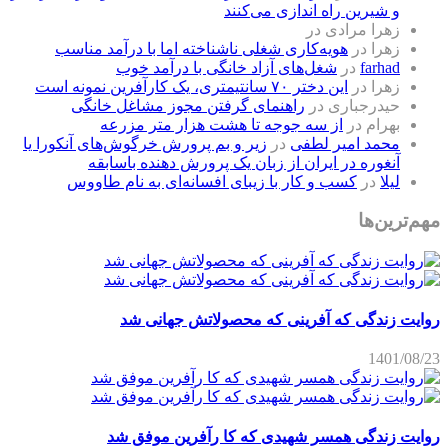
و شیرین راه اندازی می‌کنند
زهرا مرادی
در
زهرا
در
هویه‌کاری شغلی ناشناخته اما با درآمد مناسب
farhad
در
شغل‌های آزاد خانگی با درآمد خوب
زهرا
در
این دختر ۷۰ سانتیمتری، یک کارآفرین نمونه است
حیدرجباری
در
راهنمای گرفتن مجوز مشاغل خانگی
بهرام
در
از سه جوجه تا هشت هزار متر مزرعه
محمد امیر لطفی
در
زیر و بم پرورش خرگوش‌های آنکورا یا
آنغوره در ایران از زبان یک پرورش دهنده باسابقه
لیلا
در
کسب و کار با زیبای افسانه‌ای به نام طاووس
مهم‌ترین‌ها
روایت زندگی که آفرینی که محصولاتش جهانی شد
1401/08/23
روایت زندگی همسر شهیدی که کا رآفرین موفق شد