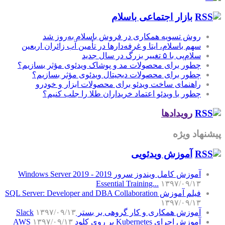
بازار اجتماعی باسلام
روش تسویه همکاری در فروش باسلام به‌روز شد
سهم باسلام، ایتا و غرفه‌دارها در تأمین آب زائران اربعین
سلام‌پی با ۵ تغییر بزرگ در سال جدید
چطور برای محصولات مد و پوشاک ویدئوی مؤثر بسازیم؟
چطور برای محصولات دیجیتال ویدئوی مؤثر بسازیم؟
راهنمای ساخت ویدئو برای محصولات ابزار و خودرو
چطور با ویدئو اعتماد خریداران طلا را جلب کنیم؟
رویدادها
پیشنهاد ویژه
آموزش‌ ویدئویی
آموزش کامل ویندوز سرور 2019 - Windows Server 2019
Essential Training...
۱۳۹۷/۰۹/۱۳
فیلم آموزش SQL Server: Developer and DBA Collaboration
۱۳۹۷/۰۹/۱۳
آموزش همکاری و کار گروهی بر بستر Slack
۱۳۹۷/۰۹/۱۳
آموزش اجرای Kubernetes بر روی کلود AWS
۱۳۹۷/۰۹/۱۳