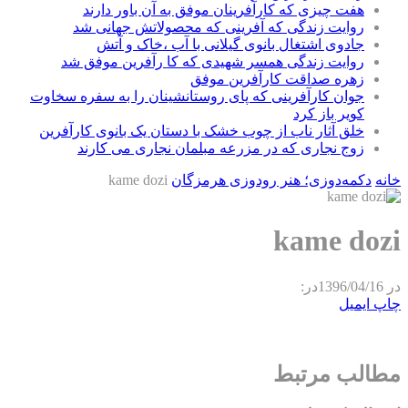
هفت چیزی که کارآفرینان موفق به آن باور دارند
روایت زندگی که آفرینی که محصولاتش جهانی شد
جادوی اشتغال بانوی گیلانی با آب ،خاک و آتش
روایت زندگی همسر شهیدی که کا رآفرین موفق شد
زهره صداقت کارآفرین موفق
جوان کارآفرینی که پای روستانشینان را به سفره سخاوت
کویر باز کرد
خلق آثار ناب از چوب خشک با دستان یک بانوی کارآفرین
زوج نجاری که در مزرعه مبلمان نجاری می کارند
خانه
دکمه‌دوزی؛ هنر رودوزی هرمزگان
kame dozi
kame dozi
در
1396/04/16
در:
چاپ
ایمیل
مطالب مرتبط