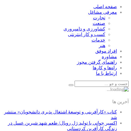
صفحه اصلی
معرفی مشاغل
تجارت
صنعت
كشاورزی و دامپروری
كسب و كار اينترنتی
خدمات
هنر
افراد موفق
مشاوره
راهنمای گرفتن مجوز
راه‌ها و كارها
ارتباط با ما
آخرین ها
کتاب «کارآفرینی و توسعۀ اشتغال پذیری دانشجویان» منتشر
شد
اکسیر جوانی با تولید ژل رویال/ طعم شهد شیرین عسل‌ در
زندگی کارآفرین کردستانی