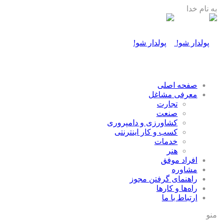
به نام خدا
صفحه اصلی
معرفی مشاغل
تجارت
صنعت
كشاورزی و دامپروری
كسب و كار اينترنتی
خدمات
هنر
افراد موفق
مشاوره
راهنمای گرفتن مجوز
راه‌ها و كارها
ارتباط با ما
منو