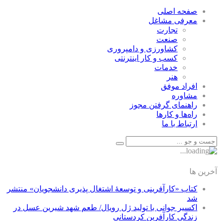
صفحه اصلی
معرفی مشاغل
تجارت
صنعت
كشاورزی و دامپروری
كسب و كار اينترنتی
خدمات
هنر
افراد موفق
مشاوره
راهنمای گرفتن مجوز
راه‌ها و كارها
ارتباط با ما
آخرین ها
کتاب «کارآفرینی و توسعۀ اشتغال پذیری دانشجویان» منتشر
شد
اکسیر جوانی با تولید ژل رویال/ طعم شهد شیرین عسل‌ در
زندگی کارآفرین کردستانی