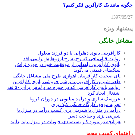
چگونه مانند یک کارآفرین فکر کنیم؟
1397/05/27
پیشنهاد ویژه
مشاغل خانگی
کارآفرینی بانوی دهلرانی با دو فرزند معلول
روایت قالی‌بافی که رج به رج آرزوهایش را می‌بافد
بانوی کارآفرین زاهدانی از موفقیت خود در حوزه تراش
سنگ‌های قیمتی می‌گوید
پای صحبت کارآفرینان اهوازی طرح ملی مشاغل خانگی
طعم شیرین کارآفرینی با ترشی فروشی بانوی کارآفرین
روایت بانوی کارآفرینی که در حوزه مد و لباس برای ۵۰ نفر
اشتغال ایجاد کرد
عروسک سازی و درآمد میلیونی در دوران کرونا
تجربه موفق کارگاه خانگی کیک پزی
درآمد در منزل با شیرینی پزی کسب درآمد در منزل با
شیرینی پزی و ساخت دسر
هر آنچه در مورد کار بسته‌بندی حبوبات در منزل باید بدانید
راهنمای کسب مجوز