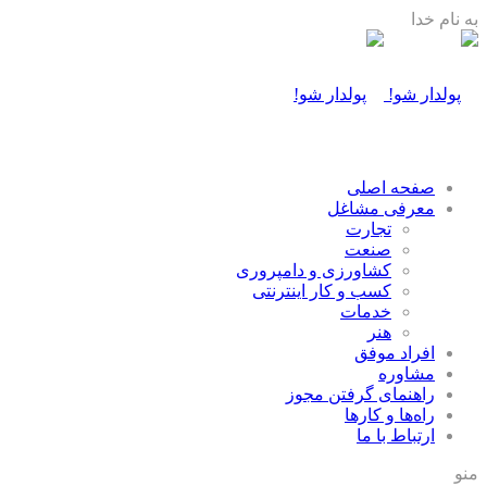
به نام خدا
صفحه اصلی
معرفی مشاغل
تجارت
صنعت
كشاورزی و دامپروری
كسب و كار اينترنتی
خدمات
هنر
افراد موفق
مشاوره
راهنمای گرفتن مجوز
راه‌ها و كارها
ارتباط با ما
منو