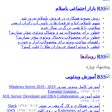
بازار اجتماعی باسلام
روش تسویه همکاری در فروش باسلام به‌روز شد
سهم باسلام، ایتا و غرفه‌دارها در تأمین آب زائران اربعین
سلام‌پی با ۵ تغییر بزرگ در سال جدید
چطور برای محصولات مد و پوشاک ویدئوی مؤثر بسازیم؟
چطور برای محصولات دیجیتال ویدئوی مؤثر بسازیم؟
راهنمای ساخت ویدئو برای محصولات ابزار و خودرو
چطور با ویدئو اعتماد خریداران طلا را جلب کنیم؟
رویدادها
پیشنهاد ویژه
آموزش‌ ویدئویی
آموزش کامل ویندوز سرور 2019 - Windows Server 2019
Essential Training...
۱۳۹۷/۰۹/۱۳
فیلم آموزش SQL Server: Developer and DBA Collaboration
۱۳۹۷/۰۹/۱۳
آموزش همکاری و کار گروهی بر بستر Slack
۱۳۹۷/۰۹/۱۳
آموزش اجرای Kubernetes بر روی کلود AWS
۱۳۹۷/۰۹/۱۳