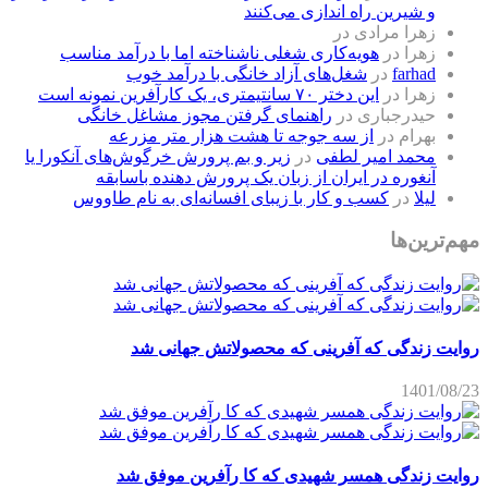
و شیرین راه اندازی می‌کنند
زهرا مرادی
در
زهرا
در
هویه‌کاری شغلی ناشناخته اما با درآمد مناسب
farhad
در
شغل‌های آزاد خانگی با درآمد خوب
زهرا
در
این دختر ۷۰ سانتیمتری، یک کارآفرین نمونه است
حیدرجباری
در
راهنمای گرفتن مجوز مشاغل خانگی
بهرام
در
از سه جوجه تا هشت هزار متر مزرعه
محمد امیر لطفی
در
زیر و بم پرورش خرگوش‌های آنکورا یا
آنغوره در ایران از زبان یک پرورش دهنده باسابقه
لیلا
در
کسب و کار با زیبای افسانه‌ای به نام طاووس
مهم‌ترین‌ها
روایت زندگی که آفرینی که محصولاتش جهانی شد
1401/08/23
روایت زندگی همسر شهیدی که کا رآفرین موفق شد