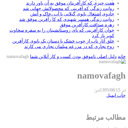
هفت چیزی که کارآفرینان موفق به آن باور دارند
روایت زندگی که آفرینی که محصولاتش جهانی شد
جادوی اشتغال بانوی گیلانی با آب ،خاک و آتش
روایت زندگی همسر شهیدی که کا رآفرین موفق شد
زهره صداقت کارآفرین موفق
جوان کارآفرینی که پای روستانشینان را به سفره سخاوت
کویر باز کرد
خلق آثار ناب از چوب خشک با دستان یک بانوی کارآفرین
زوج نجاری که در مزرعه مبلمان نجاری می کارند
خانه
دلیل اصلی ناموفق بودن کسب و کار آنلاین شما
namovafagh
namovafagh
در
1395/08/15
در:
چاپ
ایمیل
مطالب مرتبط