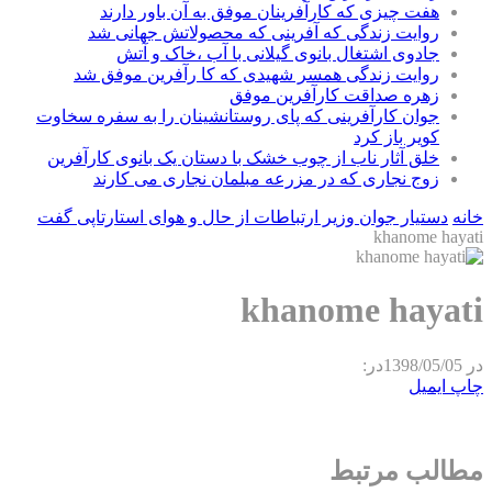
هفت چیزی که کارآفرینان موفق به آن باور دارند
روایت زندگی که آفرینی که محصولاتش جهانی شد
جادوی اشتغال بانوی گیلانی با آب ،خاک و آتش
روایت زندگی همسر شهیدی که کا رآفرین موفق شد
زهره صداقت کارآفرین موفق
جوان کارآفرینی که پای روستانشینان را به سفره سخاوت
کویر باز کرد
خلق آثار ناب از چوب خشک با دستان یک بانوی کارآفرین
زوج نجاری که در مزرعه مبلمان نجاری می کارند
خانه
دستیار جوان وزیر ارتباطات از حال و هوای استارتاپی گفت
khanome hayati
khanome hayati
در
1398/05/05
در:
چاپ
ایمیل
مطالب مرتبط