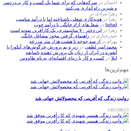
احسان
در
سرکه‌هایی که برای شما یک کسب و کار بی‌دردسر
و شیرین راه اندازی می‌کنند
زهرا مرادی
در
زهرا
در
هویه‌کاری شغلی ناشناخته اما با درآمد مناسب
farhad
در
شغل‌های آزاد خانگی با درآمد خوب
زهرا
در
این دختر ۷۰ سانتیمتری، یک کارآفرین نمونه است
حیدرجباری
در
راهنمای گرفتن مجوز مشاغل خانگی
بهرام
در
از سه جوجه تا هشت هزار متر مزرعه
محمد امیر لطفی
در
زیر و بم پرورش خرگوش‌های آنکورا یا
آنغوره در ایران از زبان یک پرورش دهنده باسابقه
لیلا
در
کسب و کار با زیبای افسانه‌ای به نام طاووس
مهم‌ترین‌ها
روایت زندگی که آفرینی که محصولاتش جهانی شد
1401/08/23