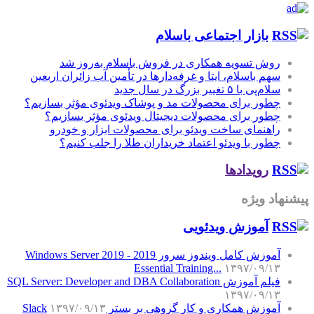
بازار اجتماعی باسلام
روش تسویه همکاری در فروش باسلام به‌روز شد
سهم باسلام، ایتا و غرفه‌دارها در تأمین آب زائران اربعین
سلام‌پی با ۵ تغییر بزرگ در سال جدید
چطور برای محصولات مد و پوشاک ویدئوی مؤثر بسازیم؟
چطور برای محصولات دیجیتال ویدئوی مؤثر بسازیم؟
راهنمای ساخت ویدئو برای محصولات ابزار و خودرو
چطور با ویدئو اعتماد خریداران طلا را جلب کنیم؟
رویدادها
پیشنهاد ویژه
آموزش‌ ویدئویی
آموزش کامل ویندوز سرور 2019 - Windows Server 2019
Essential Training...
۱۳۹۷/۰۹/۱۳
فیلم آموزش SQL Server: Developer and DBA Collaboration
۱۳۹۷/۰۹/۱۳
آموزش همکاری و کار گروهی بر بستر Slack
۱۳۹۷/۰۹/۱۳