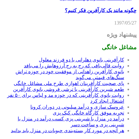
چگونه مانند یک کارآفرین فکر کنیم؟
1397/05/27
پیشنهاد ویژه
مشاغل خانگی
کارآفرینی بانوی دهلرانی با دو فرزند معلول
روایت قالی‌بافی که رج به رج آرزوهایش را می‌بافد
بانوی کارآفرین زاهدانی از موفقیت خود در حوزه تراش
سنگ‌های قیمتی می‌گوید
پای صحبت کارآفرینان اهوازی طرح ملی مشاغل خانگی
طعم شیرین کارآفرینی با ترشی فروشی بانوی کارآفرین
روایت بانوی کارآفرینی که در حوزه مد و لباس برای ۵۰ نفر
اشتغال ایجاد کرد
عروسک سازی و درآمد میلیونی در دوران کرونا
تجربه موفق کارگاه خانگی کیک پزی
درآمد در منزل با شیرینی پزی کسب درآمد در منزل با
شیرینی پزی و ساخت دسر
هر آنچه در مورد کار بسته‌بندی حبوبات در منزل باید بدانید