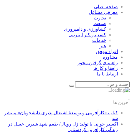
صفحه اصلی
معرفی مشاغل
تجارت
صنعت
كشاورزی و دامپروری
كسب و كار اينترنتی
خدمات
هنر
افراد موفق
مشاوره
راهنمای گرفتن مجوز
راه‌ها و كارها
ارتباط با ما
آخرین ها
کتاب «کارآفرینی و توسعۀ اشتغال پذیری دانشجویان» منتشر
شد
اکسیر جوانی با تولید ژل رویال/ طعم شهد شیرین عسل‌ در
زندگی کارآفرین کردستانی