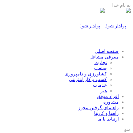
به نام خدا
صفحه اصلی
معرفی مشاغل
تجارت
صنعت
كشاورزی و دامپروری
كسب و كار اينترنتی
خدمات
هنر
افراد موفق
مشاوره
راهنمای گرفتن مجوز
راه‌ها و كارها
ارتباط با ما
منو