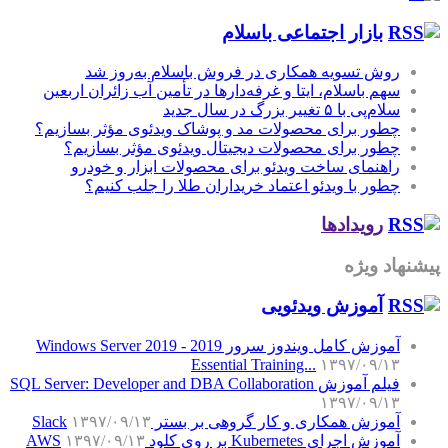
بازار اجتماعی باسلام
روش تسویه همکاری در فروش باسلام به‌روز شد
سهم باسلام، ایتا و غرفه‌دارها در تأمین آب زائران اربعین
سلام‌پی با ۵ تغییر بزرگ در سال جدید
چطور برای محصولات مد و پوشاک ویدئوی مؤثر بسازیم؟
چطور برای محصولات دیجیتال ویدئوی مؤثر بسازیم؟
راهنمای ساخت ویدئو برای محصولات ابزار و خودرو
چطور با ویدئو اعتماد خریداران طلا را جلب کنیم؟
رویدادها
پیشنهاد ویژه
آموزش‌ ویدئویی
آموزش کامل ویندوز سرور 2019 - Windows Server 2019
Essential Training...
۱۳۹۷/۰۹/۱۳
فیلم آموزش SQL Server: Developer and DBA Collaboration
۱۳۹۷/۰۹/۱۳
آموزش همکاری و کار گروهی بر بستر Slack
۱۳۹۷/۰۹/۱۳
آموزش اجرای Kubernetes بر روی کلود AWS
۱۳۹۷/۰۹/۱۳