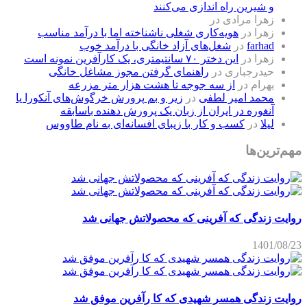
و شیرین راه اندازی می‌کنند
زهرا مرادی
در
زهرا
در
هویه‌کاری شغلی ناشناخته اما با درآمد مناسب
farhad
در
شغل‌های آزاد خانگی با درآمد خوب
زهرا
در
این دختر ۷۰ سانتیمتری، یک کارآفرین نمونه است
حیدرجباری
در
راهنمای گرفتن مجوز مشاغل خانگی
بهرام
در
از سه جوجه تا هشت هزار متر مزرعه
محمد امیر لطفی
در
زیر و بم پرورش خرگوش‌های آنکورا یا
آنغوره در ایران از زبان یک پرورش دهنده باسابقه
لیلا
در
کسب و کار با زیبای افسانه‌ای به نام طاووس
مهم‌ترین‌ها
روایت زندگی که آفرینی که محصولاتش جهانی شد
1401/08/23
روایت زندگی همسر شهیدی که کا رآفرین موفق شد