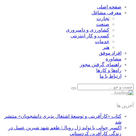
صفحه اصلی
معرفی مشاغل
تجارت
صنعت
كشاورزی و دامپروری
كسب و كار اينترنتی
خدمات
هنر
افراد موفق
مشاوره
راهنمای گرفتن مجوز
راه‌ها و كارها
ارتباط با ما
آخرین ها
کتاب «کارآفرینی و توسعۀ اشتغال پذیری دانشجویان» منتشر
شد
اکسیر جوانی با تولید ژل رویال/ طعم شهد شیرین عسل‌ در
زندگی کارآفرین کردستانی