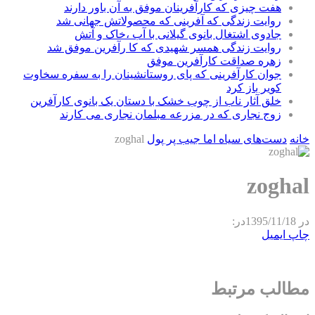
هفت چیزی که کارآفرینان موفق به آن باور دارند
روایت زندگی که آفرینی که محصولاتش جهانی شد
جادوی اشتغال بانوی گیلانی با آب ،خاک و آتش
روایت زندگی همسر شهیدی که کا رآفرین موفق شد
زهره صداقت کارآفرین موفق
جوان کارآفرینی که پای روستانشینان را به سفره سخاوت
کویر باز کرد
خلق آثار ناب از چوب خشک با دستان یک بانوی کارآفرین
زوج نجاری که در مزرعه مبلمان نجاری می کارند
خانه
دست­‌های سیاه اما جیب پر پول
zoghal
zoghal
در
1395/11/18
در:
چاپ
ایمیل
مطالب مرتبط