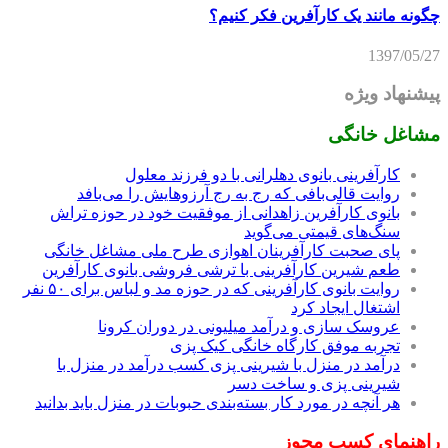
چگونه مانند یک کارآفرین فکر کنیم؟
1397/05/27
پیشنهاد ویژه
مشاغل خانگی
کارآفرینی بانوی دهلرانی با دو فرزند معلول
روایت قالی‌بافی که رج به رج آرزوهایش را می‌بافد
بانوی کارآفرین زاهدانی از موفقیت خود در حوزه تراش
سنگ‌های قیمتی می‌گوید
پای صحبت کارآفرینان اهوازی طرح ملی مشاغل خانگی
طعم شیرین کارآفرینی با ترشی فروشی بانوی کارآفرین
روایت بانوی کارآفرینی که در حوزه مد و لباس برای ۵۰ نفر
اشتغال ایجاد کرد
عروسک سازی و درآمد میلیونی در دوران کرونا
تجربه موفق کارگاه خانگی کیک پزی
درآمد در منزل با شیرینی پزی کسب درآمد در منزل با
شیرینی پزی و ساخت دسر
هر آنچه در مورد کار بسته‌بندی حبوبات در منزل باید بدانید
راهنمای کسب مجوز