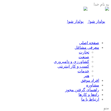
به نام خدا
صفحه اصلی
معرفی مشاغل
تجارت
صنعت
كشاورزی و دامپروری
كسب و كار اينترنتی
خدمات
هنر
افراد موفق
مشاوره
راهنمای گرفتن مجوز
راه‌ها و كارها
ارتباط با ما
منو