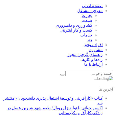
صفحه اصلی
معرفی مشاغل
تجارت
صنعت
كشاورزی و دامپروری
كسب و كار اينترنتی
خدمات
هنر
افراد موفق
مشاوره
راهنمای گرفتن مجوز
راه‌ها و كارها
ارتباط با ما
آخرین ها
کتاب «کارآفرینی و توسعۀ اشتغال پذیری دانشجویان» منتشر
شد
اکسیر جوانی با تولید ژل رویال/ طعم شهد شیرین عسل‌ در
زندگی کارآفرین کردستانی