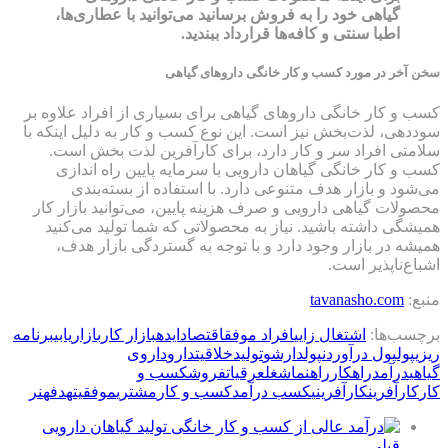
گیاهی خود را به فروش برسانید می‌توانید با عطاری‌ها،
اطبا سنتی و کافه‌ها قرارداد ببندید.
سخن آخر در مورد کسب و کار خانگی داروهای گیاهی
کسب و کار خانگی داروهای گیاهی برای بسیاری از افراد علاوه بر
سوددهی، لذت‌بخش نیز است. این نوع کسب و کار به دلیل اینکه با
سلامتی افراد سر و کار دارد، برای کارآفرین لذت بخش است.
کسب و کار خانگی گیاهان دارویی با سرمایه پایین راه اندازی
می‌شود و بازار هدف متنوعی دارد. با استفاده از بسته‌بندی
محصولات گیاهی دارویی و صرف هزینه پایین، می‌توانید بازار کار
همیشگی داشته باشید. نیاز به محصولاتی که شما تولید می‌کنید
همیشه در بازار وجود دارد و با توجه به گستردگی بازار هدف،
اشباع‌ناپذیر است.
منبع:
tavanasho.com
برچسب‌ها:
اشتغال زایی
افراد موفق
اقتصاد
ایده
بازار کار
بازاریابی
برنامه
ریزی
پول
پول درآوردن
پولدارشو
تولید
خلاقیت
دارو
داروی
گیاهی
درآمد
راهکار
راهنما
شغل
عرقیات
فروش
كسب و
كار
کارآفرین
کارآفرینی
کسب درآمد
کسب و کار
مشتری
موفقیت
هدف
هنر
قبلی