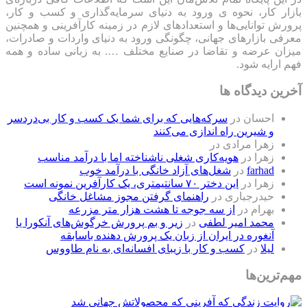
بازار کار، نحوه ی ورود به دنیای سرمایه‌گذاری و کسب و کار،
پرورش توانایی‌ها و استعدادهای لازم در زمینه کارآفرینی و همچنین
معرفی بازارهای جهانی، چگونگی ورود به دنیای واردات و صادرات،
میزان عرضه و تقاضا در صنایع مختلف …. به زبانی ساده و همه
فهم ارایه شود.
آخرین دیدگاه ها
احسان
در
سرکه‌هایی که برای شما یک کسب و کار بی‌دردسر
و شیرین راه اندازی می‌کنند
زهرا مرادی
در
زهرا
در
هویه‌کاری شغلی ناشناخته اما با درآمد مناسب
farhad
در
شغل‌های آزاد خانگی با درآمد خوب
زهرا
در
این دختر ۷۰ سانتیمتری، یک کارآفرین نمونه است
حیدرجباری
در
راهنمای گرفتن مجوز مشاغل خانگی
بهرام
در
از سه جوجه تا هشت هزار متر مزرعه
محمد امیر لطفی
در
زیر و بم پرورش خرگوش‌های آنکورا یا
آنغوره در ایران از زبان یک پرورش دهنده باسابقه
لیلا
در
کسب و کار با زیبای افسانه‌ای به نام طاووس
مهم‌ترین‌ها