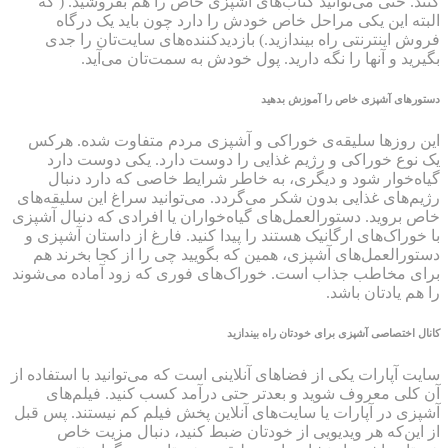
کنند. حتی می‌توانید کتاب‌های آشپزی خاص را هم بفروشید. ( که
البته این‌ یکی مراحل خاص خودش را دارد چون باید یک درگاه
فروش اینترنتی راه بیندازید.) بازدیدکننده‌های سایت‌تان را جدی
بگیرید و آنها را نگه دارید. پول خودش به سمت‌تان می‌‌آید.
دستورهای آشپزی خاص را آموزش بدهید
این روزها سلیقه‌ی خوراکی و آشپزی مردم متفاوت شده. هرکس
یک نوع خوراکی و رژیم غذایی را دوست دارد. یکی دوست دارد
گیاه‌خوار شود و دیگری، به خاطر شرایط خاصی که دارد دنبال
رژیم‌های غذایی بدون شکر می‌گردد. می‌توانید سراغ این سلیقه‌های
خاص بروید. دستورالعمل‌های گیاه‌خواران یا افرادی که دنبال آشپزی
با خوراک‌های ارگانیک هستند را پیدا کنید. فارغ از داستان آشپزی و
دستورالعمل‌های آشپزی، همین که بگویید چی را از کجا بخرند هم
برای مخاطب جذاب است. خوراک‌های فوری که زود آماده می‌شوند
را هم یادتان باشد.
کانال اختصاصی آشپزی برای خودتان راه بیندازید
سایت آپارات یکی از فضاهای آنلاینی است که می‌توانید با استفاده از
آن کلی معروف شوید و بعدتر حتی درآمد کسب کنید. فیلم‌های
آشپزی در آپارات یا سایت‌های آنلاین پخش فیلم کم نیستند. پس قبل
از این‌که هر ویدیویی از خودتان ضبط کنید، دنبال مزیت خاص