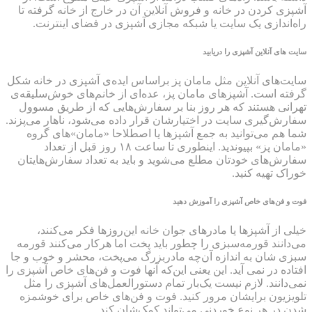
آشپزی کردن در خانه و فروش آنلاین آن در خارج از خانه گرفته تا
راه‌اندازی یک سایت یا شبکه مجازی آشپزی در فضای اینترنت.
سایت های آنلاین آشپزی را دریابید
سایت‌های آنلاین مثل مامان پز براساس اید‌ه‌ی آشپزی در خانه شکل
گرفته است. آشپزهای مامان پز، عده‌ای از خانم‌های خوش‌سلیقه‌ی
تهرانی هستند که هر روز بنا بر سفارش‌هایی که از طریق مسوول
سفارش‌گیری سایت در اختیارشان قرار داده می‌شود، ناهار می‌پزند.
شما هم می‌توانید به جمع آشپزها یا اصطلاحا «مامان‌»های گروه
«مامان‌ پز» بپیوندید. اینطوری تا ساعت ۱۸ روز قبل از تعداد
سفارش‌های خودتان مطلع می‌شوید و باید به تعداد سفارش‌هایتان
خوراک تهیه کنید.
فوت و فن‌های خاص آشپزی را آموزش دهید
خیلی از آشپزها یا مادرهای جوان خانه این‌روزها فکر می‌کنند،
می‌دانند قورمه‌سبزی را چطور باید پخت اما هرکار می‌کنند قورمه‌
سبزی شان به اندازه آن‌چه مادربزرگ می‌پخت،‌ محشر و خوب و جا
افتاده در نمی ‌آید. این یعنی این‌که آنها فوت و فن‌های خاص آشپزی را
نمی‌دانند. لازم نیست یک‌بار تمام دستورالعمل‌های آشپزی را مثل
تلویزیون برایشان مرور کنید. فوت و فن‌های خاص برای خوشمزه
شدن در هر نوع خوردنی می‌تواند کمک‌شان کند.