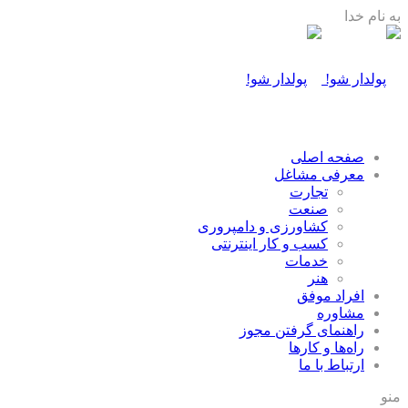
به نام خدا
صفحه اصلی
معرفی مشاغل
تجارت
صنعت
كشاورزی و دامپروری
كسب و كار اينترنتی
خدمات
هنر
افراد موفق
مشاوره
راهنمای گرفتن مجوز
راه‌ها و كارها
ارتباط با ما
منو