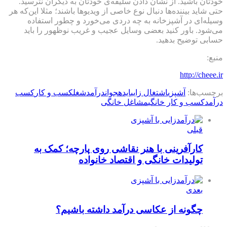
خودتان باشید. از نشان دادن سلیقه‌ی خودتان به دیگران نترسید.
حتی شاید بیننده‌ها دنبال نوع خاصی از ویدیوها باشند؛ مثلا این‌که هر
وسیله‌ای در آشپزخانه به چه دردی می‌خورد و چطور استفاده
می‌شود. باور کنید بعضی وسایل عجیب و غریب نوظهور را باید
حسابی توضیح بدهید.
منبع:
http://cheee.ir
برچسب‌ها:
آشپزی
اشتغال زایی
ایده
جوان
درآمد
شغل
كسب و كار
کسب
درآمد
کسب و کار خانگی
مشاغل خانگی
قبلی
کارآفرینی با هنر نقاشی روی پارچه؛ کمک به
تولیدات خانگی و اقتصاد خانواده
بعدی
چگونه از عکاسی درآمد داشته باشیم؟