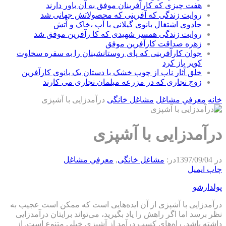
هفت چیزی که کارآفرینان موفق به آن باور دارند
روایت زندگی که آفرینی که محصولاتش جهانی شد
جادوی اشتغال بانوی گیلانی با آب ،خاک و آتش
روایت زندگی همسر شهیدی که کا رآفرین موفق شد
زهره صداقت کارآفرین موفق
جوان کارآفرینی که پای روستانشینان را به سفره سخاوت
کویر باز کرد
خلق آثار ناب از چوب خشک با دستان یک بانوی کارآفرین
زوج نجاری که در مزرعه مبلمان نجاری می کارند
خانه
معرفي مشاغل
مشاغل خانگی
درآمدزایی با آشپزی
درآمدزایی با آشپزی
در
1397/09/04
در:
مشاغل خانگی
,
معرفي مشاغل
چاپ
ایمیل
پولدارشو
درآمدزایی با آشپزی از آن ایده‌هایی است که ممکن است عجیب به
نظر برسد اما اگر راهش را یاد بگیرید، می‌تواند برایتان درآمدزایی
داشته باشد. راه‌های کسب درآمد از آشپزی خیلی متنوع است. از