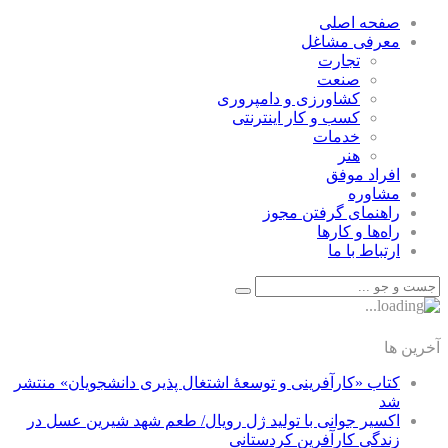
صفحه اصلی
معرفی مشاغل
تجارت
صنعت
كشاورزی و دامپروری
كسب و كار اينترنتی
خدمات
هنر
افراد موفق
مشاوره
راهنمای گرفتن مجوز
راه‌ها و كارها
ارتباط با ما
آخرین ها
کتاب «کارآفرینی و توسعۀ اشتغال پذیری دانشجویان» منتشر
شد
اکسیر جوانی با تولید ژل رویال/ طعم شهد شیرین عسل‌ در
زندگی کارآفرین کردستانی