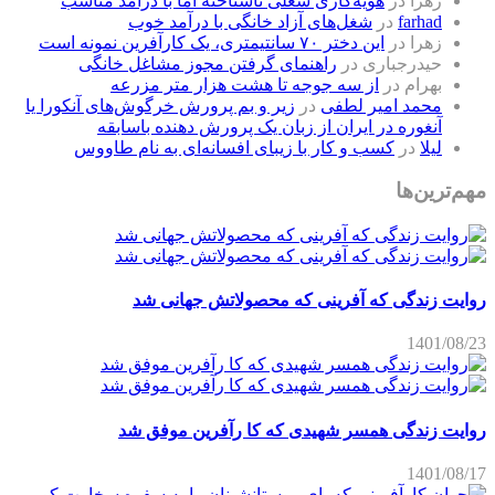
زهرا
در
هویه‌کاری شغلی ناشناخته اما با درآمد مناسب
farhad
در
شغل‌های آزاد خانگی با درآمد خوب
زهرا
در
این دختر ۷۰ سانتیمتری، یک کارآفرین نمونه است
حیدرجباری
در
راهنمای گرفتن مجوز مشاغل خانگی
بهرام
در
از سه جوجه تا هشت هزار متر مزرعه
محمد امیر لطفی
در
زیر و بم پرورش خرگوش‌های آنکورا یا
آنغوره در ایران از زبان یک پرورش دهنده باسابقه
لیلا
در
کسب و کار با زیبای افسانه‌ای به نام طاووس
مهم‌ترین‌ها
روایت زندگی که آفرینی که محصولاتش جهانی شد
1401/08/23
روایت زندگی همسر شهیدی که کا رآفرین موفق شد
1401/08/17