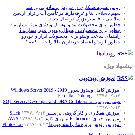
روش تسویه همکاری در فروش باسلام به‌روز شد
سهم باسلام، ایتا و غرفه‌دارها در تأمین آب زائران اربعین
سلام‌پی با ۵ تغییر بزرگ در سال جدید
چطور برای محصولات مد و پوشاک ویدئوی مؤثر بسازیم؟
چطور برای محصولات دیجیتال ویدئوی مؤثر بسازیم؟
راهنمای ساخت ویدئو برای محصولات ابزار و خودرو
چطور با ویدئو اعتماد خریداران طلا را جلب کنیم؟
رویدادها
پیشنهاد ویژه
آموزش‌ ویدئویی
آموزش کامل ویندوز سرور 2019 - Windows Server 2019
Essential Training...
۱۳۹۷/۰۹/۱۳
فیلم آموزش SQL Server: Developer and DBA Collaboration
۱۳۹۷/۰۹/۱۳
آموزش همکاری و کار گروهی بر بستر Slack
۱۳۹۷/۰۹/۱۳
آموزش اجرای Kubernetes بر روی کلود AWS
۱۳۹۷/۰۹/۱۳
آموزش رتوش پرتره های استدیویی با Photoshop
۱۳۹۷/۰۹/۱۳