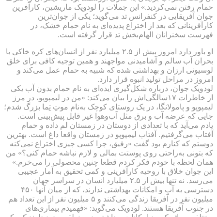
حمام رفتن نمی‌کردید.» این جملات را لودویک ماریشین، کارآفرین
جوان آفریقایی در کنفرانس تد می‌گوید؛ یکی از جوان‌ترین
کارآفرینانی که بعد از اختراع پدیده‌ای به نام حمام خشک، در
فهرست سخنرانان الهام‌بخش تد قرار گرفته است.
او باور دارد امروز بیش از ۲.۵ میلیارد نفر از انسان‌های کره خاکی با
بحران آب سالم و آشامیدنی مواجهند و همین توجیه کافی برای خلق
لوسیونی ارزان و بهداشتی شده که شبیه به حمام عمل می‌کند و
امروز در مراحل تولید انبوه قرار دارد.
لودویک جوان، درباره شکل‌گیری ایده‌ای به نام حمام بدون آب یکی
از خاطرات ۱۷‌سالگی‌اش را بیان می‌کند: «من در لیمپوپو، در مرز
لیمپوپو و پامولانگا، در یک روستای کوچک به‌نام موتِ تِما بزرگ شدم؛
جایی که عرضه آب و برق مثل آب‌وهوا غیر قابل پیش‌بینی است.
یادم می‌آید که با تعدادی از دوستان در زمستان لم داده و حمام
آفتاب می‌گرفتیم. آفتاب لیمپوپو در زمستان واقعا داغ است. بهترین
دوستم که کنارم بود گفت «رفیق، چرا کسی چیزی اختراع نمی‌کنه
که بتونی به‌راحتی روی پوستت بمالی و لازم نباشه حمام کنی؟» من
همان لحظه با خودم فکر کردم ‌قطعا چنین محصولی را می‌خرم.»
این ‌جوان خلاق با روحیه کارآفرینی و کمی تحقیق به آمار عجیبی
می‌رسد. نه تنها بیش از ۲.۵ میلیارد انسان در سراسر جهان
دسترسی به آب و امکانات بهداشتی ندارند، که از میان آنها ۴۵۰
میلیون نفر در آفریقا زندگی می‌کنند و ۵ میلیون نفر از این تعداد هم
در جنوب آفریقا هستند. لودویک می‌گوید: «فهمیدم بیماری‌های