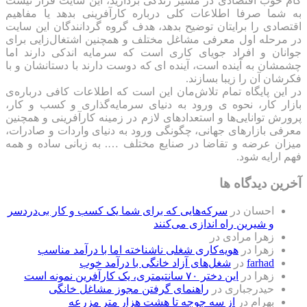
گام خوب اقتصادی در مسیر زندگی بردارید، این سایت قرار نیست
به شما صرفا اطلاعات کلی درباره کارآفرینی بدهد یا مفاهیم
اقتصادی را برایتان توضیح بدهد، هدف گروه گردانندگان این سایت
در مرحله اول معرفی مشاغل مختلف و همچنین اشتغال‌زایی برای
جوانان و افراد جویای کاری است که سرمایه اندکی دارند اما
چشمشان به آینده است، آینده ای که دوست دارند با دستانشان و با
فکرشان آن را زیبا بسازند.
در این پایگاه تمام تلاش‌مان این است که ‌اطلاعات کافی درباره‌ی
بازار کار، نحوه ی ورود به دنیای سرمایه‌گذاری و کسب و کار،
پرورش توانایی‌ها و استعدادهای لازم در زمینه کارآفرینی و همچنین
معرفی بازارهای جهانی، چگونگی ورود به دنیای واردات و صادرات،
میزان عرضه و تقاضا در صنایع مختلف …. به زبانی ساده و همه
فهم ارایه شود.
آخرین دیدگاه ها
احسان
در
سرکه‌هایی که برای شما یک کسب و کار بی‌دردسر
و شیرین راه اندازی می‌کنند
زهرا مرادی
در
زهرا
در
هویه‌کاری شغلی ناشناخته اما با درآمد مناسب
farhad
در
شغل‌های آزاد خانگی با درآمد خوب
زهرا
در
این دختر ۷۰ سانتیمتری، یک کارآفرین نمونه است
حیدرجباری
در
راهنمای گرفتن مجوز مشاغل خانگی
بهرام
در
از سه جوجه تا هشت هزار متر مزرعه