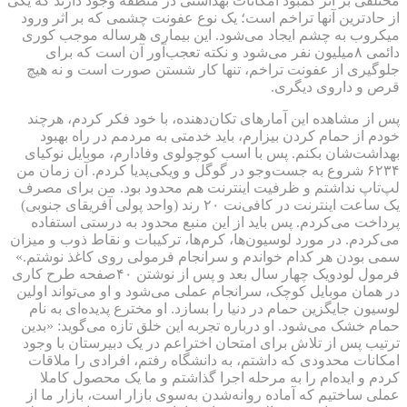
مختلفی بر اثر کمبود امکانات بهداشتی در منطقه وجود دارند که یکی
از حادترین آنها تراخم است؛ یک نوع عفونت چشمی که بر اثر ورود
میکروب به چشم ایجاد می‌شود. این بیماری هرساله موجب کوری
دائمی ۸میلیون نفر می‌شود و نکته تعجب‌آور آن است که برای
جلوگیری از عفونت تراخم، تنها کار شستن صورت است و نه هیچ
قرص و داروی دیگری.
پس از مشاهده این آمارهای تکان‌دهنده، با خود فکر کردم، هرچند
خودم از حمام کردن بیزارم، باید خدمتی به مردمم در راه بهبود
بهداشت‌شان بکنم. پس با اسب کوچولوی وفادارم، موبایل نوکیای
۶۲۳۴ شروع به جست‌وجو در گوگل و ویکی‌پدیا کردم. آن زمان من
لپ‌تاپ نداشتم و ظرفیت اینترنت هم محدود بود. من برای مصرف
یک ساعت اینترنت در کافی‌نت ۲۰ رند (واحد پولی آفریقای جنوبی)
پرداخت می‌کردم. پس باید از این منبع محدود به درستی استفاده
می‌کردم. در مورد لوسیون‌ها، کرم‌ها، ترکیبات و نقاط ذوب و میزان
سمی بودن هر کدام خواندم و سرانجام فرمولی روی کاغذ نوشتم.»
فرمول لودویک چهار سال بعد و پس از نوشتن ۴۰صفحه طرح کاری
در همان موبایل کوچک، سرانجام عملی می‌شود و او می‌تواند اولین
لوسیون جایگزین حمام در دنیا را بسازد. او مخترع پدیده‌ای به نام
حمام خشک می‌شود. او درباره تجربه این خلق تازه می‌گوید: «بدین
ترتیب پس از تلاش برای امتحان اختراعم در یک دبیرستان با وجود
امکانات محدودی که داشتم، به دانشگاه رفتم، افرادی را ملاقات
کردم و ایده‌ام را به مرحله اجرا گذاشتم و ما یک محصول کاملا
عملی ساختیم که آماده روانه‌شدن به‌سوی بازار است، بازار ما از