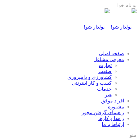
به نام خدا
صفحه اصلی
معرفی مشاغل
تجارت
صنعت
كشاورزی و دامپروری
كسب و كار اينترنتی
خدمات
هنر
افراد موفق
مشاوره
راهنمای گرفتن مجوز
راه‌ها و كارها
ارتباط با ما
منو