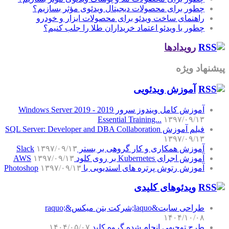
چطور برای محصولات دیجیتال ویدئوی مؤثر بسازیم؟
راهنمای ساخت ویدئو برای محصولات ابزار و خودرو
چطور با ویدئو اعتماد خریداران طلا را جلب کنیم؟
رویدادها
پیشنهاد ویژه
آموزش‌ ویدئویی
آموزش کامل ویندوز سرور 2019 - Windows Server 2019
Essential Training...
۱۳۹۷/۰۹/۱۳
فیلم آموزش SQL Server: Developer and DBA Collaboration
۱۳۹۷/۰۹/۱۳
آموزش همکاری و کار گروهی بر بستر Slack
۱۳۹۷/۰۹/۱۳
آموزش اجرای Kubernetes بر روی کلود AWS
۱۳۹۷/۰۹/۱۳
آموزش رتوش پرتره های استدیویی با Photoshop
۱۳۹۷/۰۹/۱۳
ویدئوهای کلیدی
طراحی سایت&laquo;شرکت بتن میکس&raquo;
۱۴۰۴/۱۰/۰۸
طرح توجیهی انجام شده گروه کلید
۱۴۰۴/۰۵/۰۷