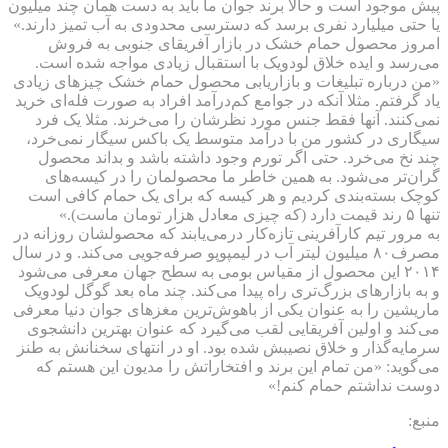
پیش موجود است و حالا برند جوان ما باید به دست همان چند میلیون
یا حتی میلیارد نفری برسد که دسترسی محدودی به آب تمیز دارند.»
امروز محصول حمام خشک در بازار آفریقای جنوبی به فروش
می‌رسد و ایده خلاق لودویک با استقبال زیادی مواجه شده است.
«‌من درباره تبلیغات و بازار‌یابی محصول حمام خشک چیزهای زیادی
یاد گرفتم. مثلا آنکه در جوامع کم‌درآمد افراد به صورت فله‌ای خرید
نمی‌کنند. آنها فقط جنس مورد نظرشان را می‌خرند. مثلا یک فرد
سیگاری در کشور من با درآمد متوسط یک باکس سیگار نمی‌خرد،
چند نخ می‌خرد. حتی اگر تورم وجود داشته باشد و بداند محصول
گران‌تر می‌شود. به همین خاطر ما محصولمان را در کیسه‌های
کوچک بسته‌بندی کردیم و هر کیسه که برای یک حمام کافی است
تنها ۵ رند قیمت دارد (که چیزی معادل هزار تومان ماست).»
به مرور تیم کارآفرینی تازه‌کار درمی‌یابند که محصولشان روزانه در
مصرف۸۰ میلیون لیتر آب در لیمپوپو صرفه‌جویی می‌کند. و در سال
۲۰۱۴ این محصول از مقیاس بومی به سطح جهان معرفی می‌شود
و به بازارهای بزرگ‌تری راه پیدا می‌کند. چند ماه بعد گوگل لودویک
ماریشین را به عنوان یکی از باهوش‌ترین مغزهای جوان دنیا معرفی
می‌کند و اولین آفریقایی لقب می‌گیرد که عنوان بهترین دانشجوی
سرمایه‌گذار و خلاق نصیبش شده بود‌. او در انتهای سخنانش به طنز
می‌گوید: «من تمام این برند و افتخاراتش را مدیون این هستم که
دوست نداشتم حمام کنم!»
منبع: