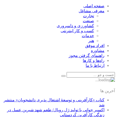
صفحه اصلی
معرفی مشاغل
تجارت
صنعت
كشاورزی و دامپروری
كسب و كار اينترنتی
خدمات
هنر
افراد موفق
مشاوره
راهنمای گرفتن مجوز
راه‌ها و كارها
ارتباط با ما
آخرین ها
کتاب «کارآفرینی و توسعۀ اشتغال پذیری دانشجویان» منتشر
شد
اکسیر جوانی با تولید ژل رویال/ طعم شهد شیرین عسل‌ در
زندگی کارآفرین کردستانی