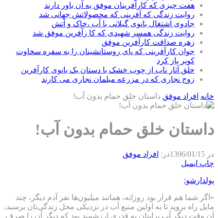
هفت چیزی که کارآفرینان موفق به آن باور دارند
روایت زندگی که آفرینی که محصولاتش جهانی شد
جادوی اشتغال بانوی گیلانی با آب ،خاک و آتش
روایت زندگی همسر شهیدی که کا رآفرین موفق شد
زهره صداقت کارآفرین موفق
جوان کارآفرینی که پای روستانشینان را به سفره سخاوت
کویر باز کرد
خلق آثار ناب از چوب خشک با دستان یک بانوی کارآفرین
زوج نجاری که در مزرعه مبلمان نجاری می کارند
خانه
افراد موفق
داستان خلق حمام بدون آب!
داستان خلق حمام بدون آب!
در
1396/01/15
در:
افراد موفق
چاپ
ایمیل
پولدارشو:
«اگر شما هم قرار بود روزانه، همانند میلیون‌ها نفر آدم دیگر، چند
مایل راه بروید تا به اولین منبع آب در نزدیکی محل زندگی‌تان برسید،
آن وقت دیگر آب برایتان به قدری ارزشمند بود که دیگر آن را صرف