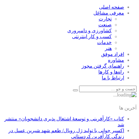
صفحه اصلی
معرفی مشاغل
تجارت
صنعت
كشاورزی و دامپروری
كسب و كار اينترنتی
خدمات
هنر
افراد موفق
مشاوره
راهنمای گرفتن مجوز
راه‌ها و كارها
ارتباط با ما
آخرین ها
کتاب «کارآفرینی و توسعۀ اشتغال پذیری دانشجویان» منتشر
شد
اکسیر جوانی با تولید ژل رویال/ طعم شهد شیرین عسل‌ در
زندگی کارآفرین کردستانی