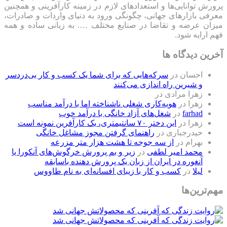
پرورش توانایی‌ها و استعدادهای لازم در زمینه کارآفرینی و همچنین
معرفی بازارهای جهانی، چگونگی ورود به دنیای واردات و صادرات،
میزان عرضه و تقاضا در صنایع مختلف …. به زبانی ساده و همه
فهم ارایه شود.
آخرین دیدگاه ها
احسان
در
سرکه‌هایی که برای شما یک کسب و کار بی‌دردسر
و شیرین راه اندازی می‌کنند
زهرا مرادی
در
زهرا
در
هویه‌کاری شغلی ناشناخته اما با درآمد مناسب
farhad
در
شغل‌های آزاد خانگی با درآمد خوب
زهرا
در
این دختر ۷۰ سانتیمتری، یک کارآفرین نمونه است
حیدرجباری
در
راهنمای گرفتن مجوز مشاغل خانگی
بهرام
در
از سه جوجه تا هشت هزار متر مزرعه
محمد امیر لطفی
در
زیر و بم پرورش خرگوش‌های آنکورا یا
آنغوره در ایران از زبان یک پرورش دهنده باسابقه
لیلا
در
کسب و کار با زیبای افسانه‌ای به نام طاووس
مهم‌ترین‌ها