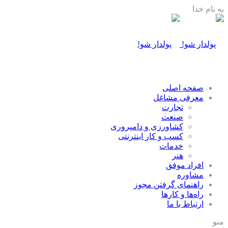
به نام خدا
صفحه اصلی
معرفی مشاغل
تجارت
صنعت
كشاورزی و دامپروری
كسب و كار اينترنتی
خدمات
هنر
افراد موفق
مشاوره
راهنمای گرفتن مجوز
راه‌ها و كارها
ارتباط با ما
منو