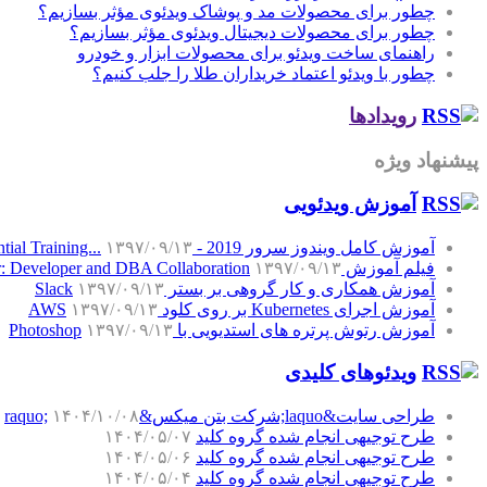
چطور برای محصولات مد و پوشاک ویدئوی مؤثر بسازیم؟
چطور برای محصولات دیجیتال ویدئوی مؤثر بسازیم؟
راهنمای ساخت ویدئو برای محصولات ابزار و خودرو
چطور با ویدئو اعتماد خریداران طلا را جلب کنیم؟
رویدادها
پیشنهاد ویژه
آموزش‌ ویدئویی
آموزش کامل ویندوز سرور 2019 - Windows Server 2019 Essential Training...
۱۳۹۷/۰۹/۱۳
فیلم آموزش SQL Server: Developer and DBA Collaboration
۱۳۹۷/۰۹/۱۳
آموزش همکاری و کار گروهی بر بستر Slack
۱۳۹۷/۰۹/۱۳
آموزش اجرای Kubernetes بر روی کلود AWS
۱۳۹۷/۰۹/۱۳
آموزش رتوش پرتره های استدیویی با Photoshop
۱۳۹۷/۰۹/۱۳
ویدئوهای کلیدی
طراحی سایت&laquo;شرکت بتن میکس&raquo;
۱۴۰۴/۱۰/۰۸
طرح توجیهی انجام شده گروه کلید
۱۴۰۴/۰۵/۰۷
طرح توجیهی انجام شده گروه کلید
۱۴۰۴/۰۵/۰۶
طرح توجیهی انجام شده گروه کلید
۱۴۰۴/۰۵/۰۴