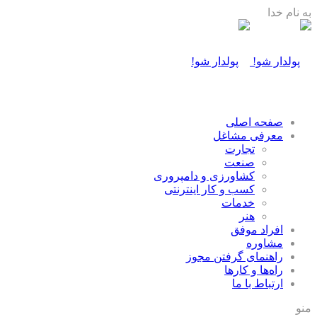
به نام خدا
صفحه اصلی
معرفی مشاغل
تجارت
صنعت
كشاورزی و دامپروری
كسب و كار اينترنتی
خدمات
هنر
افراد موفق
مشاوره
راهنمای گرفتن مجوز
راه‌ها و كارها
ارتباط با ما
منو