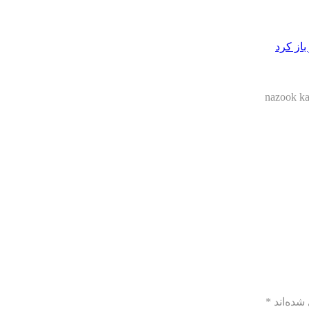
از کرد
nazook ka
شده‌اند
*