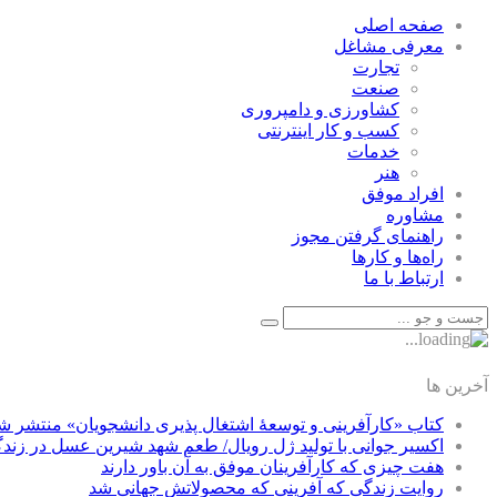
صفحه اصلی
معرفی مشاغل
تجارت
صنعت
كشاورزی و دامپروری
كسب و كار اينترنتی
خدمات
هنر
افراد موفق
مشاوره
راهنمای گرفتن مجوز
راه‌ها و كارها
ارتباط با ما
آخرین ها
کتاب «کارآفرینی و توسعۀ اشتغال پذیری دانشجویان» منتشر ش
اکسیر جوانی با تولید ژل رویال/ طعم شهد شیرین عسل‌ در زند
هفت چیزی که کارآفرینان موفق به آن باور دارند
روایت زندگی که آفرینی که محصولاتش جهانی شد