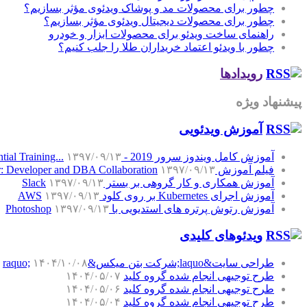
چطور برای محصولات مد و پوشاک ویدئوی مؤثر بسازیم؟
چطور برای محصولات دیجیتال ویدئوی مؤثر بسازیم؟
راهنمای ساخت ویدئو برای محصولات ابزار و خودرو
چطور با ویدئو اعتماد خریداران طلا را جلب کنیم؟
رویدادها
پیشنهاد ویژه
آموزش‌ ویدئویی
آموزش کامل ویندوز سرور 2019 - Windows Server 2019 Essential Training...
۱۳۹۷/۰۹/۱۳
فیلم آموزش SQL Server: Developer and DBA Collaboration
۱۳۹۷/۰۹/۱۳
آموزش همکاری و کار گروهی بر بستر Slack
۱۳۹۷/۰۹/۱۳
آموزش اجرای Kubernetes بر روی کلود AWS
۱۳۹۷/۰۹/۱۳
آموزش رتوش پرتره های استدیویی با Photoshop
۱۳۹۷/۰۹/۱۳
ویدئوهای کلیدی
طراحی سایت&laquo;شرکت بتن میکس&raquo;
۱۴۰۴/۱۰/۰۸
طرح توجیهی انجام شده گروه کلید
۱۴۰۴/۰۵/۰۷
طرح توجیهی انجام شده گروه کلید
۱۴۰۴/۰۵/۰۶
طرح توجیهی انجام شده گروه کلید
۱۴۰۴/۰۵/۰۴