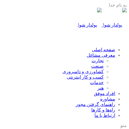
به نام خدا
صفحه اصلی
معرفی مشاغل
تجارت
صنعت
كشاورزی و دامپروری
كسب و كار اينترنتی
خدمات
هنر
افراد موفق
مشاوره
راهنمای گرفتن مجوز
راه‌ها و كارها
ارتباط با ما
منو