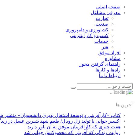
صفحه اصلی
معرفی مشاغل
تجارت
صنعت
كشاورزی و دامپروری
كسب و كار اينترنتی
خدمات
هنر
افراد موفق
مشاوره
راهنمای گرفتن مجوز
راه‌ها و كارها
ارتباط با ما
آخرین ها
کتاب «کارآفرینی و توسعۀ اشتغال پذیری دانشجویان» منتشر ش
اکسیر جوانی با تولید ژل رویال/ طعم شهد شیرین عسل‌ در زند
هفت چیزی که کارآفرینان موفق به آن باور دارند
روایت زندگی که آفرینی که محصولاتش جهانی شد