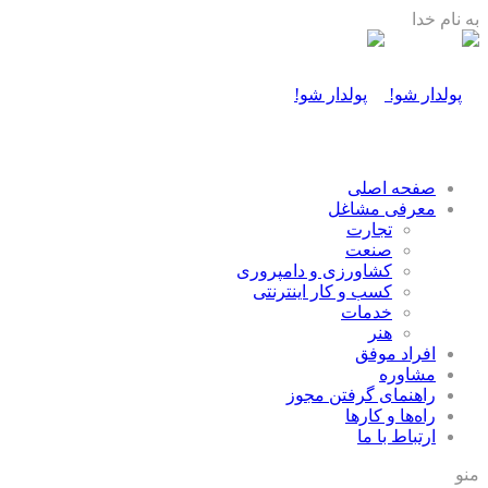
به نام خدا
صفحه اصلی
معرفی مشاغل
تجارت
صنعت
كشاورزی و دامپروری
كسب و كار اينترنتی
خدمات
هنر
افراد موفق
مشاوره
راهنمای گرفتن مجوز
راه‌ها و كارها
ارتباط با ما
منو