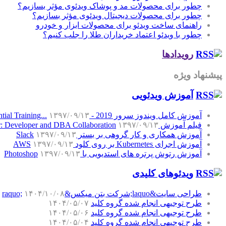
چطور برای محصولات مد و پوشاک ویدئوی مؤثر بسازیم؟
چطور برای محصولات دیجیتال ویدئوی مؤثر بسازیم؟
راهنمای ساخت ویدئو برای محصولات ابزار و خودرو
چطور با ویدئو اعتماد خریداران طلا را جلب کنیم؟
رویدادها
پیشنهاد ویژه
آموزش‌ ویدئویی
آموزش کامل ویندوز سرور 2019 - Windows Server 2019 Essential Training...
۱۳۹۷/۰۹/۱۳
فیلم آموزش SQL Server: Developer and DBA Collaboration
۱۳۹۷/۰۹/۱۳
آموزش همکاری و کار گروهی بر بستر Slack
۱۳۹۷/۰۹/۱۳
آموزش اجرای Kubernetes بر روی کلود AWS
۱۳۹۷/۰۹/۱۳
آموزش رتوش پرتره های استدیویی با Photoshop
۱۳۹۷/۰۹/۱۳
ویدئوهای کلیدی
طراحی سایت&laquo;شرکت بتن میکس&raquo;
۱۴۰۴/۱۰/۰۸
طرح توجیهی انجام شده گروه کلید
۱۴۰۴/۰۵/۰۷
طرح توجیهی انجام شده گروه کلید
۱۴۰۴/۰۵/۰۶
طرح توجیهی انجام شده گروه کلید
۱۴۰۴/۰۵/۰۴