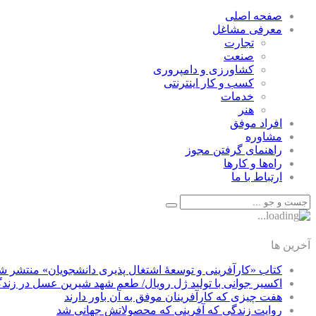
صفحه اصلی
معرفی مشاغل
تجارت
صنعت
كشاورزی و دامپروری
كسب و كار اينترنتی
خدمات
هنر
افراد موفق
مشاوره
راهنمای گرفتن مجوز
راه‌ها و كارها
ارتباط با ما
آخرین ها
کتاب «کارآفرینی و توسعۀ اشتغال پذیری دانشجویان» منتشر ش
اکسیر جوانی با تولید ژل رویال/ طعم شهد شیرین عسل‌ در زند
هفت چیزی که کارآفرینان موفق به آن باور دارند
روایت زندگی که آفرینی که محصولاتش جهانی شد