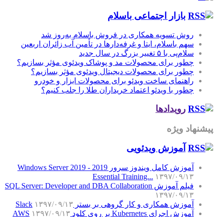
بازار اجتماعی باسلام
روش تسویه همکاری در فروش باسلام به‌روز شد
سهم باسلام، ایتا و غرفه‌دارها در تأمین آب زائران اربعین
سلام‌پی با ۵ تغییر بزرگ در سال جدید
چطور برای محصولات مد و پوشاک ویدئوی مؤثر بسازیم؟
چطور برای محصولات دیجیتال ویدئوی مؤثر بسازیم؟
راهنمای ساخت ویدئو برای محصولات ابزار و خودرو
چطور با ویدئو اعتماد خریداران طلا را جلب کنیم؟
رویدادها
پیشنهاد ویژه
آموزش‌ ویدئویی
آموزش کامل ویندوز سرور 2019 - Windows Server 2019
Essential Training...
۱۳۹۷/۰۹/۱۳
فیلم آموزش SQL Server: Developer and DBA Collaboration
۱۳۹۷/۰۹/۱۳
آموزش همکاری و کار گروهی بر بستر Slack
۱۳۹۷/۰۹/۱۳
آموزش اجرای Kubernetes بر روی کلود AWS
۱۳۹۷/۰۹/۱۳