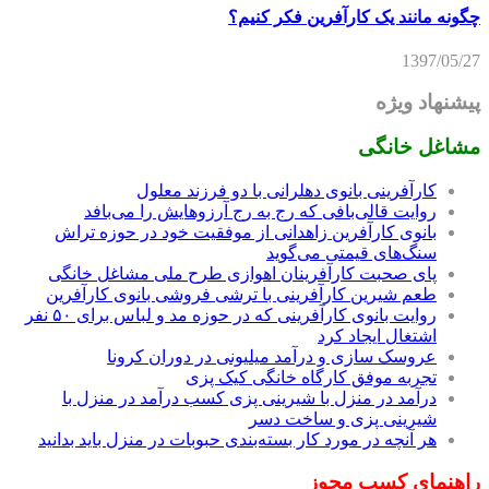
چگونه مانند یک کارآفرین فکر کنیم؟
1397/05/27
پیشنهاد ویژه
مشاغل خانگی
کارآفرینی بانوی دهلرانی با دو فرزند معلول
روایت قالی‌بافی که رج به رج آرزوهایش را می‌بافد
بانوی کارآفرین زاهدانی از موفقیت خود در حوزه تراش
سنگ‌های قیمتی می‌گوید
پای صحبت کارآفرینان اهوازی طرح ملی مشاغل خانگی
طعم شیرین کارآفرینی با ترشی فروشی بانوی کارآفرین
روایت بانوی کارآفرینی که در حوزه مد و لباس برای ۵۰ نفر
اشتغال ایجاد کرد
عروسک سازی و درآمد میلیونی در دوران کرونا
تجربه موفق کارگاه خانگی کیک پزی
درآمد در منزل با شیرینی پزی کسب درآمد در منزل با
شیرینی پزی و ساخت دسر
هر آنچه در مورد کار بسته‌بندی حبوبات در منزل باید بدانید
راهنمای کسب مجوز