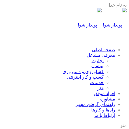
به نام خدا
صفحه اصلی
معرفی مشاغل
تجارت
صنعت
كشاورزی و دامپروری
كسب و كار اينترنتی
خدمات
هنر
افراد موفق
مشاوره
راهنمای گرفتن مجوز
راه‌ها و كارها
ارتباط با ما
منو