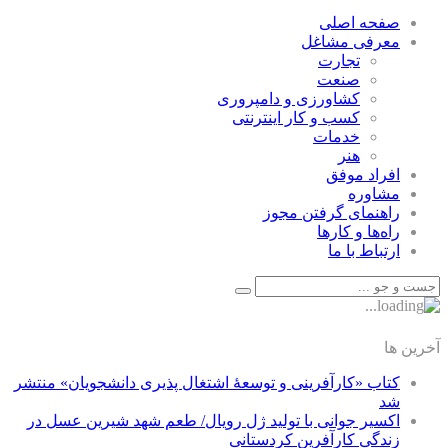
صفحه اصلی
معرفی مشاغل
تجارت
صنعت
كشاورزی و دامپروری
كسب و كار اينترنتی
خدمات
هنر
افراد موفق
مشاوره
راهنمای گرفتن مجوز
راه‌ها و كارها
ارتباط با ما
آخرین ها
کتاب «کارآفرینی و توسعۀ اشتغال پذیری دانشجویان» منتشر
شد
اکسیر جوانی با تولید ژل رویال/ طعم شهد شیرین عسل‌ در
زندگی کارآفرین کردستانی