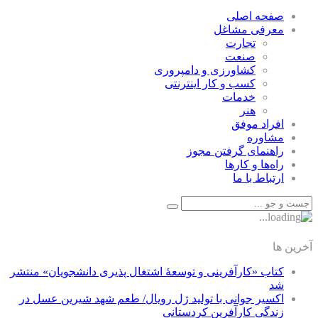
صفحه اصلی
معرفی مشاغل
تجارت
صنعت
كشاورزی و دامپروری
كسب و كار اينترنتی
خدمات
هنر
افراد موفق
مشاوره
راهنمای گرفتن مجوز
راه‌ها و كارها
ارتباط با ما
آخرین ها
کتاب «کارآفرینی و توسعۀ اشتغال پذیری دانشجویان» منتشر
شد
اکسیر جوانی با تولید ژل رویال/ طعم شهد شیرین عسل‌ در
زندگی کارآفرین کردستانی