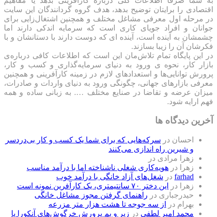
به شما صرفا اطلاعات کلی درباره کارآفرینی بدهد یا مفاهیم
اقتصادی را برایتان توضیح بدهد، هدف گروه گردانندگان این سایت
در مرحله اول معرفی مشاغل مختلف و همچنین اشتغال‌زایی برای
جوانان و افراد جویای کاری است که سرمایه اندکی دارند اما
چشمشان به آینده است، آینده ای که دوست دارند با دستانشان و با
فکرشان آن را زیبا بسازند.
در این پایگاه تمام تلاش‌مان این است که ‌اطلاعات کافی درباره‌ی
بازار کار، نحوه ی ورود به دنیای سرمایه‌گذاری و کسب و کار،
پرورش توانایی‌ها و استعدادهای لازم در زمینه کارآفرینی و همچنین
معرفی بازارهای جهانی، چگونگی ورود به دنیای واردات و صادرات،
میزان عرضه و تقاضا در صنایع مختلف …. به زبانی ساده و همه
فهم ارایه شود.
آخرین دیدگاه ها
احسان
در
سرکه‌هایی که برای شما یک کسب و کار بی‌دردسر
و شیرین راه اندازی می‌کنند
زهرا مرادی
در
زهرا
در
هویه‌کاری شغلی ناشناخته اما با درآمد مناسب
farhad
در
شغل‌های آزاد خانگی با درآمد خوب
زهرا
در
این دختر ۷۰ سانتیمتری، یک کارآفرین نمونه است
حیدرجباری
در
راهنمای گرفتن مجوز مشاغل خانگی
بهرام
در
از سه جوجه تا هشت هزار متر مزرعه
محمد امیر لطفی
در
زیر و بم پرورش خرگوش‌های آنکورا یا