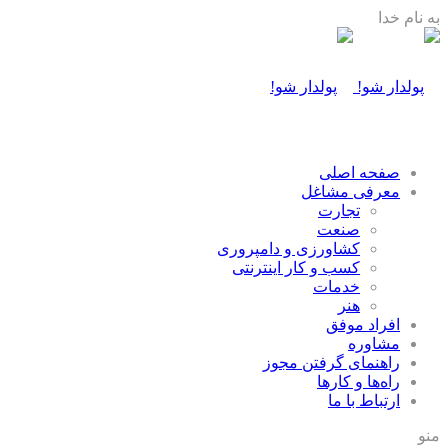
به نام خدا
صفحه اصلی
معرفی مشاغل
تجارت
صنعت
كشاورزی و دامپروری
كسب و كار اينترنتی
خدمات
هنر
افراد موفق
مشاوره
راهنمای گرفتن مجوز
راه‌ها و كارها
ارتباط با ما
منو