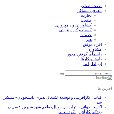
صفحه اصلی
معرفی مشاغل
تجارت
صنعت
كشاورزی و دامپروری
كسب و كار اينترنتی
خدمات
هنر
افراد موفق
مشاوره
راهنمای گرفتن مجوز
راه‌ها و كارها
ارتباط با ما
آخرین ها
کتاب «کارآفرینی و توسعۀ اشتغال پذیری دانشجویان» منتشر
شد
اکسیر جوانی با تولید ژل رویال/ طعم شهد شیرین عسل‌ در
زندگی کارآفرین کردستانی