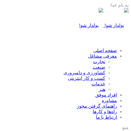
به نام خدا
صفحه اصلی
معرفی مشاغل
تجارت
صنعت
كشاورزی و دامپروری
كسب و كار اينترنتی
خدمات
هنر
افراد موفق
مشاوره
راهنمای گرفتن مجوز
راه‌ها و كارها
ارتباط با ما
منو