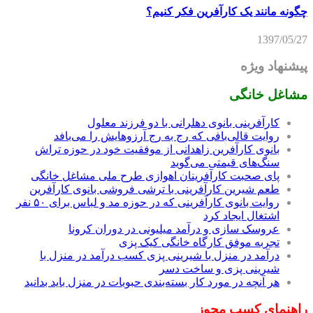
چگونه مانند یک کارآفرین فکر کنیم؟
1397/05/27
پیشنهاد ویژه
مشاغل خانگی
کارآفرینی بانوی دهلرانی با دو فرزند معلول
روایت قالی‌بافی که رج به رج آرزوهایش را می‌بافد
بانوی کارآفرین زاهدانی از موفقیت خود در حوزه تراش
سنگ‌های قیمتی می‌گوید
پای صحبت کارآفرینان اهوازی طرح ملی مشاغل خانگی
طعم شیرین کارآفرینی با ترشی فروشی بانوی کارآفرین
روایت بانوی کارآفرینی که در حوزه مد و لباس برای ۵۰ نفر
اشتغال ایجاد کرد
عروسک سازی و درآمد میلیونی در دوران کرونا
تجربه موفق کارگاه خانگی کیک پزی
درآمد در منزل با شیرینی پزی کسب درآمد در منزل با
شیرینی پزی و ساخت دسر
هر آنچه در مورد کار بسته‌بندی حبوبات در منزل باید بدانید
راهنمای کسب مجوز