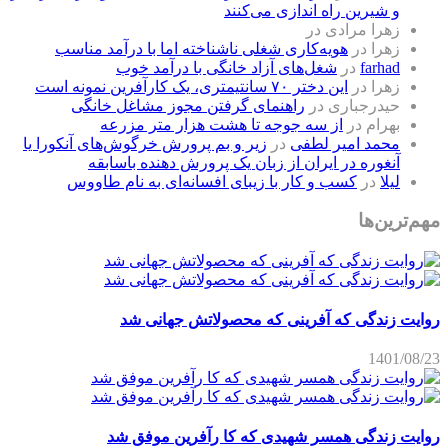
و شیرین راه اندازی می‌کنند
زهرا مرادی
در
زهرا
در
هویه‌کاری شغلی ناشناخته اما با درآمد مناسب
farhad
در
شغل‌های آزاد خانگی با درآمد خوب
زهرا
در
این دختر ۷۰ سانتیمتری، یک کارآفرین نمونه است
حیدرجباری
در
راهنمای گرفتن مجوز مشاغل خانگی
بهرام
در
از سه جوجه تا هشت هزار متر مزرعه
محمد امیر لطفی
در
زیر و بم پرورش خرگوش‌های آنکورا یا
آنغوره در ایران از زبان یک پرورش دهنده باسابقه
لیلا
در
کسب و کار با زیبای افسانه‌ای به نام طاووس
مهم‌ترین‌ها
روایت زندگی که آفرینی که محصولاتش جهانی شد
1401/08/23
روایت زندگی همسر شهیدی که کا رآفرین موفق شد