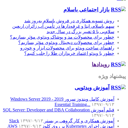
بازار اجتماعی باسلام
روش تسویه همکاری در فروش باسلام به‌روز شد
سهم باسلام، ایتا و غرفه‌دارها در تأمین آب زائران اربعین
سلام‌پی با ۵ تغییر بزرگ در سال جدید
چطور برای محصولات مد و پوشاک ویدئوی مؤثر بسازیم؟
چطور برای محصولات دیجیتال ویدئوی مؤثر بسازیم؟
راهنمای ساخت ویدئو برای محصولات ابزار و خودرو
چطور با ویدئو اعتماد خریداران طلا را جلب کنیم؟
رویدادها
پیشنهاد ویژه
آموزش‌ ویدئویی
آموزش کامل ویندوز سرور 2019 - Windows Server 2019
Essential Training...
۱۳۹۷/۰۹/۱۳
فیلم آموزش SQL Server: Developer and DBA Collaboration
۱۳۹۷/۰۹/۱۳
آموزش همکاری و کار گروهی بر بستر Slack
۱۳۹۷/۰۹/۱۳
آموزش اجرای Kubernetes بر روی کلود AWS
۱۳۹۷/۰۹/۱۳