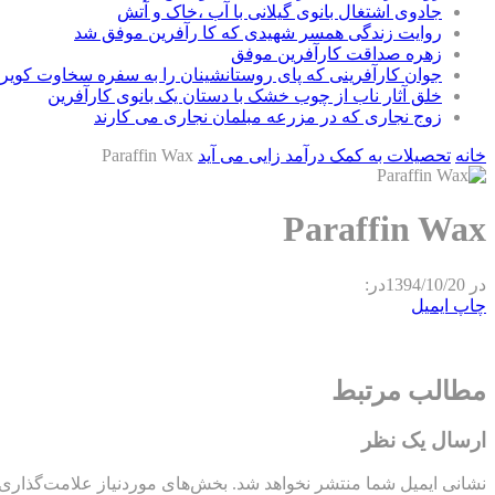
جادوی اشتغال بانوی گیلانی با آب ،خاک و آتش
روایت زندگی همسر شهیدی که کا رآفرین موفق شد
زهره صداقت کارآفرین موفق
جوان کارآفرینی که پای روستانشینان را به سفره سخاوت کویر ب
خلق آثار ناب از چوب خشک با دستان یک بانوی کارآفرین
زوج نجاری که در مزرعه مبلمان نجاری می کارند
خانه
تحصیلات به کمک درآمد زایی می آید
Paraffin Wax
Paraffin Wax
در
1394/10/20
در:
چاپ
ایمیل
مطالب مرتبط
ارسال یک نظر
نشانی ایمیل شما منتشر نخواهد شد.
بخش‌های موردنیاز علامت‌گذاری 