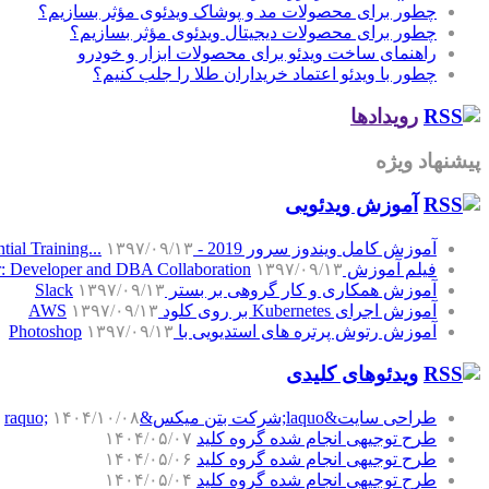
چطور برای محصولات مد و پوشاک ویدئوی مؤثر بسازیم؟
چطور برای محصولات دیجیتال ویدئوی مؤثر بسازیم؟
راهنمای ساخت ویدئو برای محصولات ابزار و خودرو
چطور با ویدئو اعتماد خریداران طلا را جلب کنیم؟
رویدادها
پیشنهاد ویژه
آموزش‌ ویدئویی
آموزش کامل ویندوز سرور 2019 - Windows Server 2019 Essential Training...
۱۳۹۷/۰۹/۱۳
فیلم آموزش SQL Server: Developer and DBA Collaboration
۱۳۹۷/۰۹/۱۳
آموزش همکاری و کار گروهی بر بستر Slack
۱۳۹۷/۰۹/۱۳
آموزش اجرای Kubernetes بر روی کلود AWS
۱۳۹۷/۰۹/۱۳
آموزش رتوش پرتره های استدیویی با Photoshop
۱۳۹۷/۰۹/۱۳
ویدئوهای کلیدی
طراحی سایت&laquo;شرکت بتن میکس&raquo;
۱۴۰۴/۱۰/۰۸
طرح توجیهی انجام شده گروه کلید
۱۴۰۴/۰۵/۰۷
طرح توجیهی انجام شده گروه کلید
۱۴۰۴/۰۵/۰۶
طرح توجیهی انجام شده گروه کلید
۱۴۰۴/۰۵/۰۴