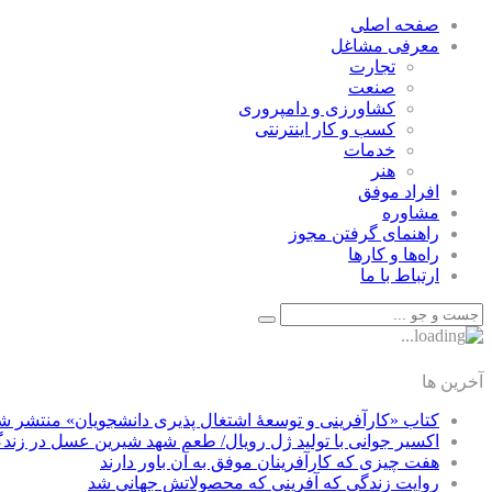
صفحه اصلی
معرفی مشاغل
تجارت
صنعت
كشاورزی و دامپروری
كسب و كار اينترنتی
خدمات
هنر
افراد موفق
مشاوره
راهنمای گرفتن مجوز
راه‌ها و كارها
ارتباط با ما
آخرین ها
کتاب «کارآفرینی و توسعۀ اشتغال پذیری دانشجویان» منتشر ش
اکسیر جوانی با تولید ژل رویال/ طعم شهد شیرین عسل‌ در زند
هفت چیزی که کارآفرینان موفق به آن باور دارند
روایت زندگی که آفرینی که محصولاتش جهانی شد