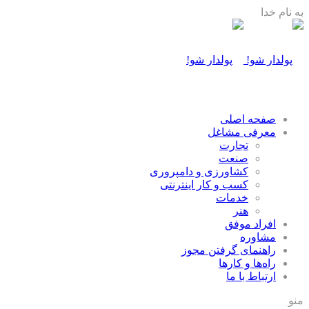
به نام خدا
صفحه اصلی
معرفی مشاغل
تجارت
صنعت
كشاورزی و دامپروری
كسب و كار اينترنتی
خدمات
هنر
افراد موفق
مشاوره
راهنمای گرفتن مجوز
راه‌ها و كارها
ارتباط با ما
منو