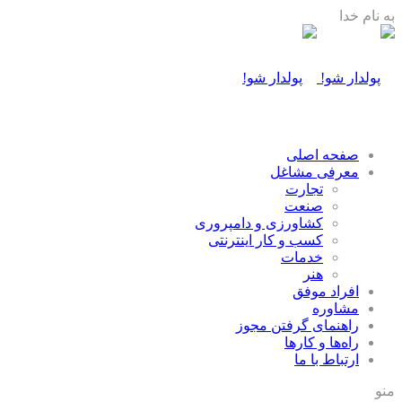
به نام خدا
صفحه اصلی
معرفی مشاغل
تجارت
صنعت
كشاورزی و دامپروری
كسب و كار اينترنتی
خدمات
هنر
افراد موفق
مشاوره
راهنمای گرفتن مجوز
راه‌ها و كارها
ارتباط با ما
منو