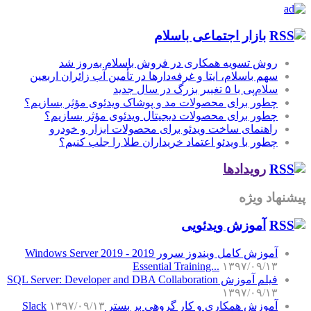
بازار اجتماعی باسلام
روش تسویه همکاری در فروش باسلام به‌روز شد
سهم باسلام، ایتا و غرفه‌دارها در تأمین آب زائران اربعین
سلام‌پی با ۵ تغییر بزرگ در سال جدید
چطور برای محصولات مد و پوشاک ویدئوی مؤثر بسازیم؟
چطور برای محصولات دیجیتال ویدئوی مؤثر بسازیم؟
راهنمای ساخت ویدئو برای محصولات ابزار و خودرو
چطور با ویدئو اعتماد خریداران طلا را جلب کنیم؟
رویدادها
پیشنهاد ویژه
آموزش‌ ویدئویی
آموزش کامل ویندوز سرور 2019 - Windows Server 2019
Essential Training...
۱۳۹۷/۰۹/۱۳
فیلم آموزش SQL Server: Developer and DBA Collaboration
۱۳۹۷/۰۹/۱۳
آموزش همکاری و کار گروهی بر بستر Slack
۱۳۹۷/۰۹/۱۳