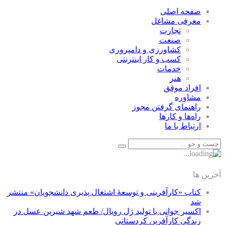
صفحه اصلی
معرفی مشاغل
تجارت
صنعت
كشاورزی و دامپروری
كسب و كار اينترنتی
خدمات
هنر
افراد موفق
مشاوره
راهنمای گرفتن مجوز
راه‌ها و كارها
ارتباط با ما
آخرین ها
کتاب «کارآفرینی و توسعۀ اشتغال پذیری دانشجویان» منتشر
شد
اکسیر جوانی با تولید ژل رویال/ طعم شهد شیرین عسل‌ در
زندگی کارآفرین کردستانی