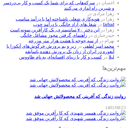
احسان
در
سرکه‌هایی که برای شما یک کسب و کار بی‌دردسر
و شیرین راه اندازی می‌کنند
زهرا مرادی
در
زهرا
در
هویه‌کاری شغلی ناشناخته اما با درآمد مناسب
farhad
در
شغل‌های آزاد خانگی با درآمد خوب
زهرا
در
این دختر ۷۰ سانتیمتری، یک کارآفرین نمونه است
حیدرجباری
در
راهنمای گرفتن مجوز مشاغل خانگی
بهرام
در
از سه جوجه تا هشت هزار متر مزرعه
محمد امیر لطفی
در
زیر و بم پرورش خرگوش‌های آنکورا یا
آنغوره در ایران از زبان یک پرورش دهنده باسابقه
لیلا
در
کسب و کار با زیبای افسانه‌ای به نام طاووس
مهم‌ترین‌ها
روایت زندگی که آفرینی که محصولاتش جهانی شد
1401/08/23