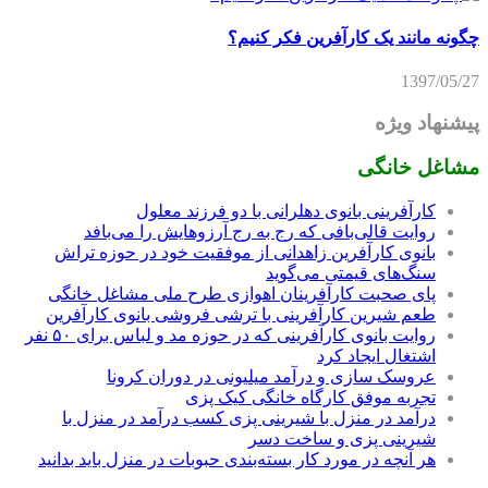
چگونه مانند یک کارآفرین فکر کنیم؟
1397/05/27
پیشنهاد ویژه
مشاغل خانگی
کارآفرینی بانوی دهلرانی با دو فرزند معلول
روایت قالی‌بافی که رج به رج آرزوهایش را می‌بافد
بانوی کارآفرین زاهدانی از موفقیت خود در حوزه تراش
سنگ‌های قیمتی می‌گوید
پای صحبت کارآفرینان اهوازی طرح ملی مشاغل خانگی
طعم شیرین کارآفرینی با ترشی فروشی بانوی کارآفرین
روایت بانوی کارآفرینی که در حوزه مد و لباس برای ۵۰ نفر
اشتغال ایجاد کرد
عروسک سازی و درآمد میلیونی در دوران کرونا
تجربه موفق کارگاه خانگی کیک پزی
درآمد در منزل با شیرینی پزی کسب درآمد در منزل با
شیرینی پزی و ساخت دسر
هر آنچه در مورد کار بسته‌بندی حبوبات در منزل باید بدانید