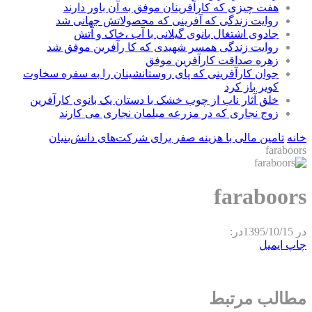
هفت چیزی که کارآفرینان موفق به آن باور دارند
روایت زندگی که آفرینی که محصولاتش جهانی شد
جادوی اشتغال بانوی گیلانی با آب ،خاک و آتش
روایت زندگی همسر شهیدی که کا رآفرین موفق شد
زهره صداقت کارآفرین موفق
جوان کارآفرینی که پای روستانشینان را به سفره سخاوت
کویر باز کرد
خلق آثار ناب از چوب خشک با دستان یک بانوی کارآفرین
زوج نجاری که در مزرعه مبلمان نجاری می کارند
خانه
تامین مالی با هزینه صفر برای شرکت‌های دانش‌بنیان
faraboors
faraboors
در
1395/10/15
در:
چاپ
ایمیل
مطالب مرتبط