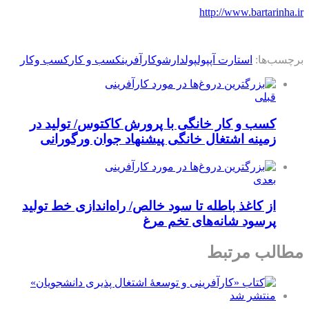
http://www.bartarinha.ir
برچسب‌ها:
استارت آپ
پول
پولدارشو
کارآفرین
کسب و کار
کسب وکار
قبلی
کسب و کار خانگی با پرورش کاکتوس/ تولید در
زمینه اشتغال خانگی پیشنهاد جوان ورگورانی
بعدی
از کاغذ باطله تا سود خالص/ راه‌اندازی خط تولید
پرسود شانه‌­های تخم مرغ
مطالب مرتبط