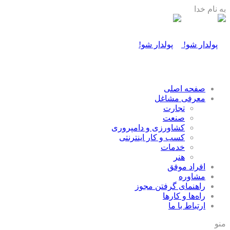
به نام خدا
صفحه اصلی
معرفی مشاغل
تجارت
صنعت
كشاورزی و دامپروری
كسب و كار اينترنتی
خدمات
هنر
افراد موفق
مشاوره
راهنمای گرفتن مجوز
راه‌ها و كارها
ارتباط با ما
منو