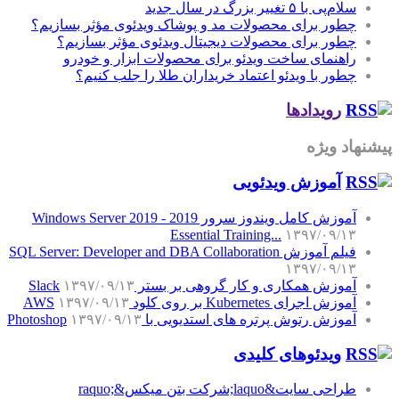
سلام‌پی با ۵ تغییر بزرگ در سال جدید
چطور برای محصولات مد و پوشاک ویدئوی مؤثر بسازیم؟
چطور برای محصولات دیجیتال ویدئوی مؤثر بسازیم؟
راهنمای ساخت ویدئو برای محصولات ابزار و خودرو
چطور با ویدئو اعتماد خریداران طلا را جلب کنیم؟
رویدادها
پیشنهاد ویژه
آموزش‌ ویدئویی
آموزش کامل ویندوز سرور 2019 - Windows Server 2019
Essential Training...
۱۳۹۷/۰۹/۱۳
فیلم آموزش SQL Server: Developer and DBA Collaboration
۱۳۹۷/۰۹/۱۳
آموزش همکاری و کار گروهی بر بستر Slack
۱۳۹۷/۰۹/۱۳
آموزش اجرای Kubernetes بر روی کلود AWS
۱۳۹۷/۰۹/۱۳
آموزش رتوش پرتره های استدیویی با Photoshop
۱۳۹۷/۰۹/۱۳
ویدئوهای کلیدی
طراحی سایت&laquo;شرکت بتن میکس&raquo;