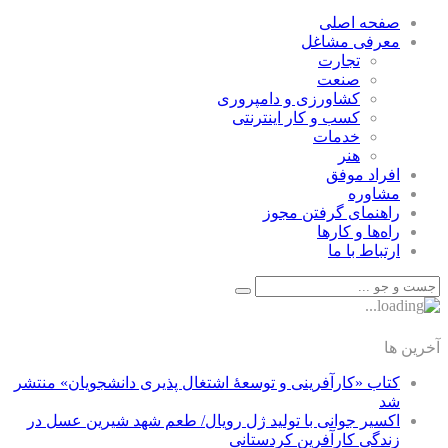
صفحه اصلی
معرفی مشاغل
تجارت
صنعت
كشاورزی و دامپروری
كسب و كار اينترنتی
خدمات
هنر
افراد موفق
مشاوره
راهنمای گرفتن مجوز
راه‌ها و كارها
ارتباط با ما
آخرین ها
کتاب «کارآفرینی و توسعۀ اشتغال پذیری دانشجویان» منتشر
شد
اکسیر جوانی با تولید ژل رویال/ طعم شهد شیرین عسل‌ در
زندگی کارآفرین کردستانی