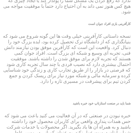
ندارد که رفع کردن یک مشکل شما را پولدار کند یا ایجاد چیزی که
هیچ کس هنوز نمی داند به آن احتیاج دارد حتماً با موفقیت مواجه می
شود.
کارآفرینی بازی افراد جوان است
نسخه داستانی کارآفرینی خیلی وقت ها این گونه شروع می شود که
بنیانگذاری که از دانشگاه ترک تحصیل کرده بود، ایده بزرگ خود را
دنبال کرد. واقعیت این است که کارآفرین موفق بودن نیازمند دانش
فنی، تجربه ای وسیع و شبکه ای بزرگ است. افراد جوان کمی
هستند که تجربه لازم برای موفق شدن را داشته باشند. موفقیت
احتمال بیشتری دارد که نصیب فردی با چند سال تجربه کاری شود
که فرصتی در بازار را از طریق تجارب کاری و زندگی خود شناسایی
کرده و سرمایه مالی و شبکه مورد نیاز برای ریسک کردن و جمع
کردن تیم برای پیشرفت در مسیری تازه را دارد.
شما باید در صنعت استارتاپ خود خبره باشید
خبره نبودن در صنعتی که در آن فعالیت می کنید باعث می شود که
حس همذات پنداری واقعی برای کاربران محصول خود را داشته
باشید و به همراه آن ها یاد بگیرید. اگر محصولات یا خدمات شرکت
شما برایتان درست عمل نکند، به عنوان کمپانی در مسیر غلطی