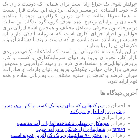
«پولدار شو»، یک چراغ راه است برای شمایی که دوست داری یک
گام خوب اقتصادی در مسیر زندگی بردارید، این سایت قرار نیست
به شما صرفا اطلاعات کلی درباره کارآفرینی بدهد یا مفاهیم
اقتصادی را برایتان توضیح بدهد، هدف گروه گردانندگان این سایت
در مرحله اول معرفی مشاغل مختلف و همچنین اشتغال‌زایی برای
جوانان و افراد جویای کاری است که سرمایه اندکی دارند اما
چشمشان به آینده است، آینده ای که دوست دارند با دستانشان و با
فکرشان آن را زیبا بسازند.
در این پایگاه تمام تلاش‌مان این است که ‌اطلاعات کافی درباره‌ی
بازار کار، نحوه ی ورود به دنیای سرمایه‌گذاری و کسب و کار،
پرورش توانایی‌ها و استعدادهای لازم در زمینه کارآفرینی و همچنین
معرفی بازارهای جهانی، چگونگی ورود به دنیای واردات و صادرات،
میزان عرضه و تقاضا در صنایع مختلف …. به زبانی ساده و همه
فهم ارایه شود.
آخرین دیدگاه ها
احسان
در
سرکه‌هایی که برای شما یک کسب و کار بی‌دردسر
و شیرین راه اندازی می‌کنند
زهرا مرادی
در
زهرا
در
هویه‌کاری شغلی ناشناخته اما با درآمد مناسب
farhad
در
شغل‌های آزاد خانگی با درآمد خوب
زهرا
در
این دختر ۷۰ سانتیمتری، یک کارآفرین نمونه است