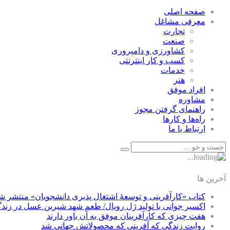
صفحه اصلی
معرفی مشاغل
تجارت
صنعت
كشاورزی و دامپروری
كسب و كار اينترنتی
خدمات
هنر
افراد موفق
مشاوره
راهنمای گرفتن مجوز
راه‌ها و كارها
ارتباط با ما
آخرین ها
کتاب «کارآفرینی و توسعۀ اشتغال پذیری دانشجویان» منتشر ش
اکسیر جوانی با تولید ژل رویال/ طعم شهد شیرین عسل‌ در زند
هفت چیزی که کارآفرینان موفق به آن باور دارند
روایت زندگی که آفرینی که محصولاتش جهانی شد