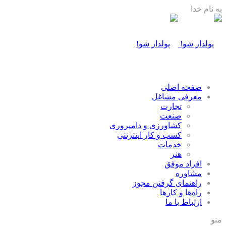
به نام خدا
صفحه اصلی
معرفی مشاغل
تجارت
صنعت
كشاورزی و دامپروری
كسب و كار اينترنتی
خدمات
هنر
افراد موفق
مشاوره
راهنمای گرفتن مجوز
راه‌ها و كارها
ارتباط با ما
منو