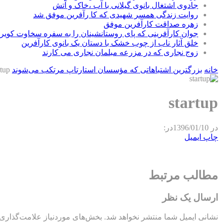
جادوی اشتغال بانوی گیلانی با آب ،خاک و آتش
روایت زندگی همسر شهیدی که کا رآفرین موفق شد
زهره صداقت کارآفرین موفق
جوان کارآفرینی که پای روستانشینان را به سفره سخاوت کویر ب
خلق آثار ناب از چوب خشک با دستان یک بانوی کارآفرین
زوج نجاری که در مزرعه مبلمان نجاری می کارند
خانه
بزرگترین اشتباهاتی که مؤسسان استارتاپ‌ مرتکب می‌شوند
rtup
startup
در
1396/01/10
در:
چاپ
ایمیل
مطالب مرتبط
ارسال یک نظر
نشانی ایمیل شما منتشر نخواهد شد.
بخش‌های موردنیاز علامت‌گذاری 