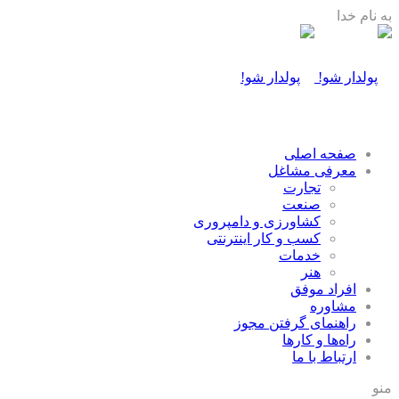
به نام خدا
صفحه اصلی
معرفی مشاغل
تجارت
صنعت
كشاورزی و دامپروری
كسب و كار اينترنتی
خدمات
هنر
افراد موفق
مشاوره
راهنمای گرفتن مجوز
راه‌ها و كارها
ارتباط با ما
منو