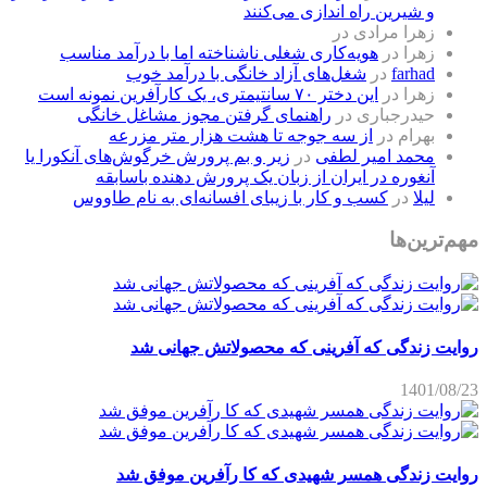
و شیرین راه اندازی می‌کنند
زهرا مرادی
در
زهرا
در
هویه‌کاری شغلی ناشناخته اما با درآمد مناسب
farhad
در
شغل‌های آزاد خانگی با درآمد خوب
زهرا
در
این دختر ۷۰ سانتیمتری، یک کارآفرین نمونه است
حیدرجباری
در
راهنمای گرفتن مجوز مشاغل خانگی
بهرام
در
از سه جوجه تا هشت هزار متر مزرعه
محمد امیر لطفی
در
زیر و بم پرورش خرگوش‌های آنکورا یا
آنغوره در ایران از زبان یک پرورش دهنده باسابقه
لیلا
در
کسب و کار با زیبای افسانه‌ای به نام طاووس
مهم‌ترین‌ها
روایت زندگی که آفرینی که محصولاتش جهانی شد
1401/08/23
روایت زندگی همسر شهیدی که کا رآفرین موفق شد