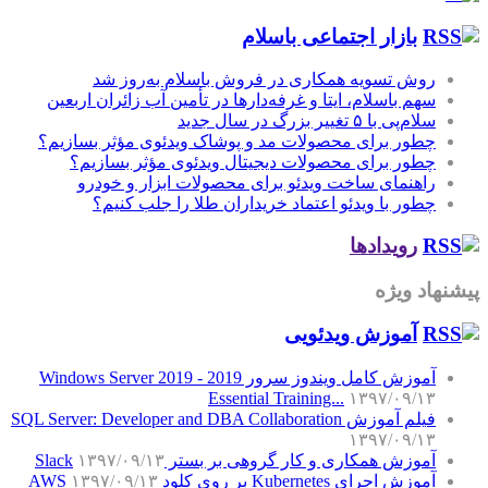
بازار اجتماعی باسلام
روش تسویه همکاری در فروش باسلام به‌روز شد
سهم باسلام، ایتا و غرفه‌دارها در تأمین آب زائران اربعین
سلام‌پی با ۵ تغییر بزرگ در سال جدید
چطور برای محصولات مد و پوشاک ویدئوی مؤثر بسازیم؟
چطور برای محصولات دیجیتال ویدئوی مؤثر بسازیم؟
راهنمای ساخت ویدئو برای محصولات ابزار و خودرو
چطور با ویدئو اعتماد خریداران طلا را جلب کنیم؟
رویدادها
پیشنهاد ویژه
آموزش‌ ویدئویی
آموزش کامل ویندوز سرور 2019 - Windows Server 2019
Essential Training...
۱۳۹۷/۰۹/۱۳
فیلم آموزش SQL Server: Developer and DBA Collaboration
۱۳۹۷/۰۹/۱۳
آموزش همکاری و کار گروهی بر بستر Slack
۱۳۹۷/۰۹/۱۳
آموزش اجرای Kubernetes بر روی کلود AWS
۱۳۹۷/۰۹/۱۳