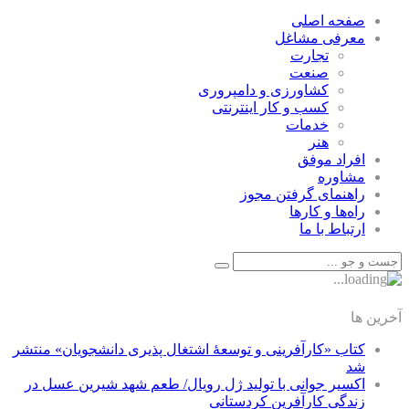
صفحه اصلی
معرفی مشاغل
تجارت
صنعت
كشاورزی و دامپروری
كسب و كار اينترنتی
خدمات
هنر
افراد موفق
مشاوره
راهنمای گرفتن مجوز
راه‌ها و كارها
ارتباط با ما
آخرین ها
کتاب «کارآفرینی و توسعۀ اشتغال پذیری دانشجویان» منتشر
شد
اکسیر جوانی با تولید ژل رویال/ طعم شهد شیرین عسل‌ در
زندگی کارآفرین کردستانی