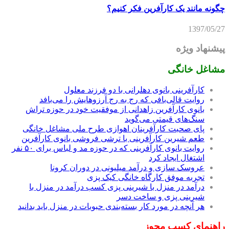
چگونه مانند یک کارآفرین فکر کنیم؟
1397/05/27
پیشنهاد ویژه
مشاغل خانگی
کارآفرینی بانوی دهلرانی با دو فرزند معلول
روایت قالی‌بافی که رج به رج آرزوهایش را می‌بافد
بانوی کارآفرین زاهدانی از موفقیت خود در حوزه تراش
سنگ‌های قیمتی می‌گوید
پای صحبت کارآفرینان اهوازی طرح ملی مشاغل خانگی
طعم شیرین کارآفرینی با ترشی فروشی بانوی کارآفرین
روایت بانوی کارآفرینی که در حوزه مد و لباس برای ۵۰ نفر
اشتغال ایجاد کرد
عروسک سازی و درآمد میلیونی در دوران کرونا
تجربه موفق کارگاه خانگی کیک پزی
درآمد در منزل با شیرینی پزی کسب درآمد در منزل با
شیرینی پزی و ساخت دسر
هر آنچه در مورد کار بسته‌بندی حبوبات در منزل باید بدانید
راهنمای کسب مجوز