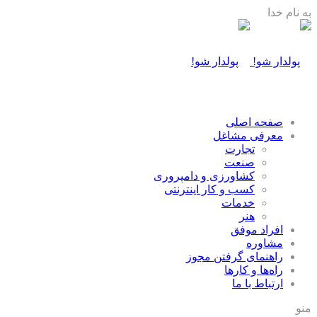
به نام خدا
صفحه اصلی
معرفی مشاغل
تجارت
صنعت
كشاورزی و دامپروری
كسب و كار اينترنتی
خدمات
هنر
افراد موفق
مشاوره
راهنمای گرفتن مجوز
راه‌ها و كارها
ارتباط با ما
منو