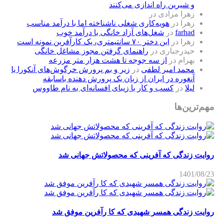
و شیرین راه اندازی می‌کنند
زهرا مرادی
در
زهرا
در
هویه‌کاری شغلی ناشناخته اما با درآمد مناسب
farhad
در
شغل‌های آزاد خانگی با درآمد خوب
زهرا
در
این دختر ۷۰ سانتیمتری، یک کارآفرین نمونه است
حیدرجباری
در
راهنمای گرفتن مجوز مشاغل خانگی
بهرام
در
از سه جوجه تا هشت هزار متر مزرعه
محمد امیر لطفی
در
زیر و بم پرورش خرگوش‌های آنکورا یا
آنغوره در ایران از زبان یک پرورش دهنده باسابقه
لیلا
در
کسب و کار با زیبای افسانه‌ای به نام طاووس
مهم‌ترین‌ها
روایت زندگی که آفرینی که محصولاتش جهانی شد
1401/08/23
روایت زندگی همسر شهیدی که کا رآفرین موفق شد