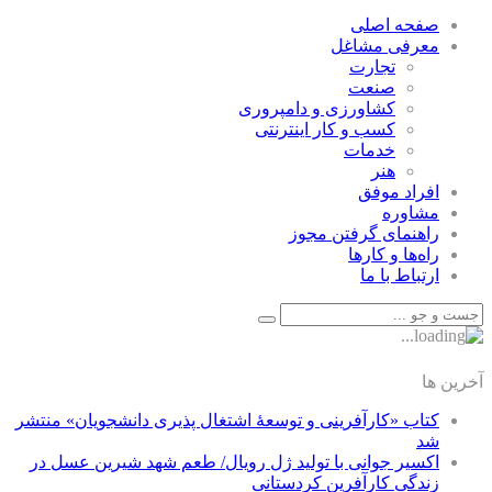
صفحه اصلی
معرفی مشاغل
تجارت
صنعت
كشاورزی و دامپروری
كسب و كار اينترنتی
خدمات
هنر
افراد موفق
مشاوره
راهنمای گرفتن مجوز
راه‌ها و كارها
ارتباط با ما
آخرین ها
کتاب «کارآفرینی و توسعۀ اشتغال پذیری دانشجویان» منتشر
شد
اکسیر جوانی با تولید ژل رویال/ طعم شهد شیرین عسل‌ در
زندگی کارآفرین کردستانی