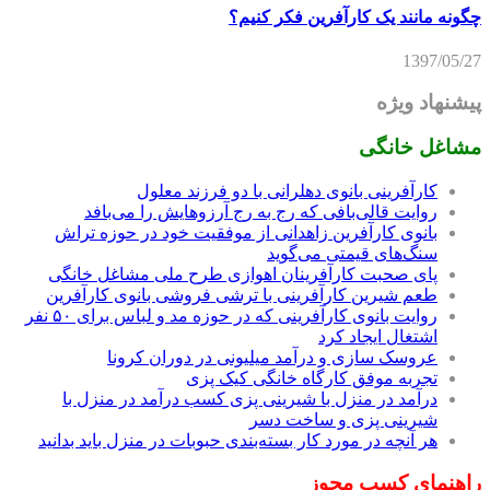
چگونه مانند یک کارآفرین فکر کنیم؟
1397/05/27
پیشنهاد ویژه
مشاغل خانگی
کارآفرینی بانوی دهلرانی با دو فرزند معلول
روایت قالی‌بافی که رج به رج آرزوهایش را می‌بافد
بانوی کارآفرین زاهدانی از موفقیت خود در حوزه تراش
سنگ‌های قیمتی می‌گوید
پای صحبت کارآفرینان اهوازی طرح ملی مشاغل خانگی
طعم شیرین کارآفرینی با ترشی فروشی بانوی کارآفرین
روایت بانوی کارآفرینی که در حوزه مد و لباس برای ۵۰ نفر
اشتغال ایجاد کرد
عروسک سازی و درآمد میلیونی در دوران کرونا
تجربه موفق کارگاه خانگی کیک پزی
درآمد در منزل با شیرینی پزی کسب درآمد در منزل با
شیرینی پزی و ساخت دسر
هر آنچه در مورد کار بسته‌بندی حبوبات در منزل باید بدانید
راهنمای کسب مجوز