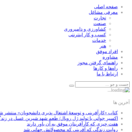
صفحه اصلی
معرفی مشاغل
تجارت
صنعت
كشاورزی و دامپروری
كسب و كار اينترنتی
خدمات
هنر
افراد موفق
مشاوره
راهنمای گرفتن مجوز
راه‌ها و كارها
ارتباط با ما
آخرین ها
کتاب «کارآفرینی و توسعۀ اشتغال پذیری دانشجویان» منتشر ش
اکسیر جوانی با تولید ژل رویال/ طعم شهد شیرین عسل‌ در زند
هفت چیزی که کارآفرینان موفق به آن باور دارند
روایت زندگی که آفرینی که محصولاتش جهانی شد