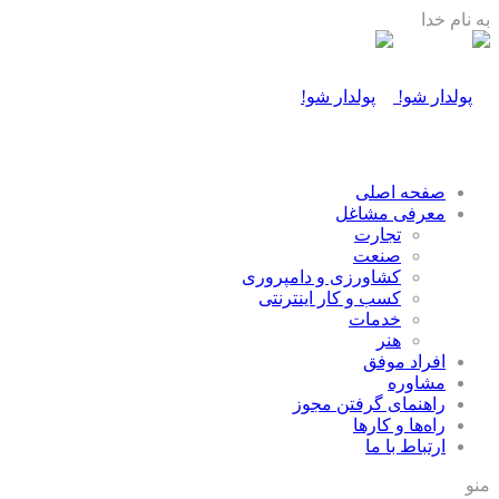
به نام خدا
صفحه اصلی
معرفی مشاغل
تجارت
صنعت
كشاورزی و دامپروری
كسب و كار اينترنتی
خدمات
هنر
افراد موفق
مشاوره
راهنمای گرفتن مجوز
راه‌ها و كارها
ارتباط با ما
منو