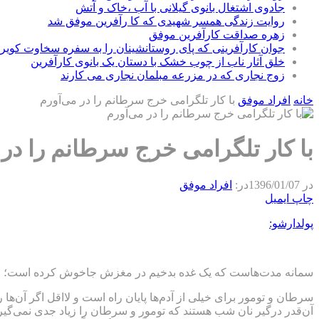
جادوی اشتغال بانوی گیلانی با آب ،خاک و آتش
روایت زندگی همسر شهیدی که کا رآفرین موفق شد
زهره صداقت کارآفرین موفق
جوان کارآفرینی که پای روستانشینان را به سفره سخاوت کویر ب
خلق آثار ناب از چوب خشک با دستان یک بانوی کارآفرین
زوج نجاری که در مزرعه مبلمان نجاری می کارند
خانه
افراد موفق
با کار تلگرامی خرج سرطانم را در می‌آورم
با کار تلگرامی خرج سرطانم را در 
در
1396/01/07
در:
افراد موفق
چاپ
ایمیل
پولدارشو:
سمانه مدت‌هاست که یک غده بدخیم در مغزش جاخوش کرده است؛ اما ه
سرطان و تومور برای خیلی از آدم‌ها پایان راه است و لااقل اگر آن‌ها 
آن‌قدر درگیر نان شب هستند که تومور و سرطان را زیاد جدی نمی‌گیر