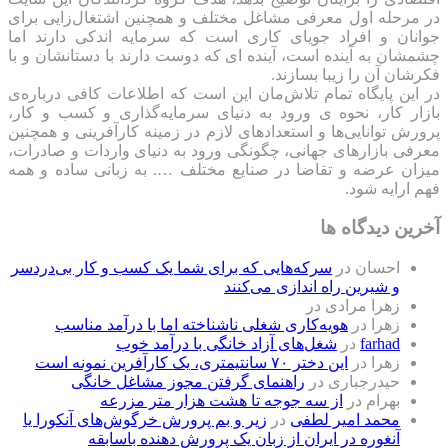
در مرحله اول معرفی مشاغل مختلف و همچنین اشتغال‌زایی برای
جوانان و افراد جویای کاری است که سرمایه اندکی دارند اما
چشمشان به آینده است، آینده ای که دوست دارند با دستانشان و با
فکرشان آن را زیبا بسازند.
در این پایگاه تمام تلاش‌مان این است که ‌اطلاعات کافی درباره‌ی
بازار کار، نحوه ی ورود به دنیای سرمایه‌گذاری و کسب و کار،
پرورش توانایی‌ها و استعدادهای لازم در زمینه کارآفرینی و همچنین
معرفی بازارهای جهانی، چگونگی ورود به دنیای واردات و صادرات،
میزان عرضه و تقاضا در صنایع مختلف …. به زبانی ساده و همه
فهم ارایه شود.
آخرین دیدگاه ها
احسان
در
سرکه‌هایی که برای شما یک کسب و کار بی‌دردسر
و شیرین راه اندازی می‌کنند
زهرا مرادی
در
زهرا
در
هویه‌کاری شغلی ناشناخته اما با درآمد مناسب
farhad
در
شغل‌های آزاد خانگی با درآمد خوب
زهرا
در
این دختر ۷۰ سانتیمتری، یک کارآفرین نمونه است
حیدرجباری
در
راهنمای گرفتن مجوز مشاغل خانگی
بهرام
در
از سه جوجه تا هشت هزار متر مزرعه
محمد امیر لطفی
در
زیر و بم پرورش خرگوش‌های آنکورا یا
آنغوره در ایران از زبان یک پرورش دهنده باسابقه