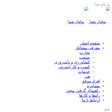
به نام خدا
صفحه اصلی
معرفی مشاغل
تجارت
صنعت
كشاورزی و دامپروری
كسب و كار اينترنتی
خدمات
هنر
افراد موفق
مشاوره
راهنمای گرفتن مجوز
راه‌ها و كارها
ارتباط با ما
منو