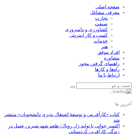
صفحه اصلی
معرفی مشاغل
تجارت
صنعت
كشاورزی و دامپروری
كسب و كار اينترنتی
خدمات
هنر
افراد موفق
مشاوره
راهنمای گرفتن مجوز
راه‌ها و كارها
ارتباط با ما
آخرین ها
کتاب «کارآفرینی و توسعۀ اشتغال پذیری دانشجویان» منتشر
شد
اکسیر جوانی با تولید ژل رویال/ طعم شهد شیرین عسل‌ در
زندگی کارآفرین کردستانی