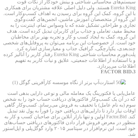
سیستم‌های محاسباتی شناختی و بینش خودکار از نکات قوت
Eureka King‌ هستند. ولی دلیل اصلی علاقه مشتریان برای همکاری
با این گروه، کمک این گروه برای رسیدن به اهداف کسب‌وکار است.
این گروه از متخصصان آموزش ماشین، انجمن‌های گفت‌وگوی
تجاری و طراحانی تشکیل شده که با وسواس تمام، اینترنت را به
محیط مفید،‌ تعاملی و جذاب برای کاربران تبدیل کرده است. هدف
این گروه، کمک به ایجاد کسب ‌و کار و تجربه بهتر برای مخاطبان
خود است. از خصوصیات این برنامه می‌توان به پروفایل‌های شخصی
چندبعدی، یکپارچگی، گرافیک جذاب و معیارسازی اشاره کرد.
پلت‌فورم محاسبات شناختی Eureka King رفتار کاربر را آنالیز کرده
و با استفاده از اطلاعات جمعیتی، علایق و نیات کاربر به تفهیم
اطلاعات می‌پردازد.
FACTOR BID.3
عامل‌یابی یا فکتورینگ یک معامله مالی و نوعی دارایی بدهی است
که در آن یک کسب‌وکار فاکتورهای دریافت حساب خود را به شخص
سوم (به نام عامل) با تخفیف به فروش می‌رساند. کسب‌وکار گاهی
اوقات نیاز دارد تا دارایی‌های دریافتی خود را فوراً به پول نقد تبدیل
کند. Factor.Bid اولین و تنها بازار آنلاین برای صاحبان کسب ‌و کار به
منظور در معرض فروش قرار دادن فاکتورهای دریافتی حساب‌های
خود است. این نرم‌افزار در سپتامبر ۲۰۱۵ وارد گوگل‌پلی و اپل‌استور
شد.