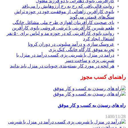
کارآفرینی بانوی دهلرانی با دو فرزند معلول
روایت قالی‌بافی که رج به رج آرزوهایش را می‌بافد
بانوی کارآفرین زاهدانی از موفقیت خود در حوزه تراش
سنگ‌های قیمتی می‌گوید
پای صحبت کارآفرینان اهوازی طرح ملی مشاغل خانگی
طعم شیرین کارآفرینی با ترشی فروشی بانوی کارآفرین
روایت بانوی کارآفرینی که در حوزه مد و لباس برای ۵۰ نفر
اشتغال ایجاد کرد
عروسک سازی و درآمد میلیونی در دوران کرونا
تجربه موفق کارگاه خانگی کیک پزی
درآمد در منزل با شیرینی پزی کسب درآمد در منزل با
شیرینی پزی و ساخت دسر
هر آنچه در مورد کار بسته‌بندی حبوبات در منزل باید بدانید
راهنمای کسب مجوز
راه های رسیدن به کسب و کار موفق
1400/11/28