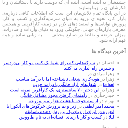
چشمشان به آینده است، آینده ای که دوست دارند با دستانشان و با
فکرشان آن را زیبا بسازند.
در این پایگاه تمام تلاش‌مان این است که ‌اطلاعات کافی درباره‌ی
بازار کار، نحوه ی ورود به دنیای سرمایه‌گذاری و کسب و کار،
پرورش توانایی‌ها و استعدادهای لازم در زمینه کارآفرینی و همچنین
معرفی بازارهای جهانی، چگونگی ورود به دنیای واردات و صادرات،
میزان عرضه و تقاضا در صنایع مختلف …. به زبانی ساده و همه
فهم ارایه شود.
آخرین دیدگاه ها
احسان
در
سرکه‌هایی که برای شما یک کسب و کار بی‌دردسر
و شیرین راه اندازی می‌کنند
زهرا مرادی
در
زهرا
در
هویه‌کاری شغلی ناشناخته اما با درآمد مناسب
farhad
در
شغل‌های آزاد خانگی با درآمد خوب
زهرا
در
این دختر ۷۰ سانتیمتری، یک کارآفرین نمونه است
حیدرجباری
در
راهنمای گرفتن مجوز مشاغل خانگی
بهرام
در
از سه جوجه تا هشت هزار متر مزرعه
محمد امیر لطفی
در
زیر و بم پرورش خرگوش‌های آنکورا یا
آنغوره در ایران از زبان یک پرورش دهنده باسابقه
لیلا
در
کسب و کار با زیبای افسانه‌ای به نام طاووس
مهم‌ترین‌ها