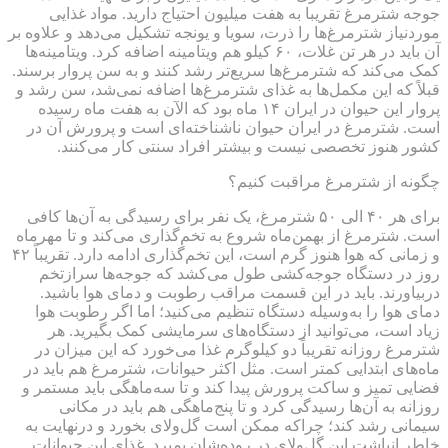
جوجه‌ شترمرغ تقریبا به هفت میلیون احتیاج دارید. مواد غذایی
موردنیاز شترمرغ‌ها را ذرت، سویا و یونجه تشکیل می‌دهد و علاوه بر
آن باید در هر تن غلات، ۶۰ کیلو هم ویتامینه اضافه کرد. ویتامینه‌ها
کمک می‌کند که شترمرغ‌ها سریع‌تر رشد کنند و به سن پروار برسند.
قبلاً که این مکمل‌ها به غذای شترمرغ‌ها اضافه نمی‌شد، سن رشد و
پروار این حیوان در ایران ۱۴ ماه بود که الآن به هفت ماه رسیده
است. شترمرغ در ایران حیوان ناشناخته‌ای است و پرورش آن در
کشور هنوز تخصصی نیست و بیشتر افراد سنتی کار می‌کنند.
چگونه از شترمرغ مراقبت کنیم؟
برای هر ۴۰ الی ۵۰ شترمرغ، یک نفر برای رسیدگی به آن‌ها کافی
است. شترمرغ از بهمن‌ماه شروع به تخم‌گذاری می‌کند و تا مهرماه
و زمانی که هوا هنوز گرم است، این تخم‌گذاری ادامه دارد. تقریباً ۴۲
روز در دستگاه جوجه‌کشی طول می‌کشد که جوجه‌ها سرازتخم
دربیاورند. باید در این قسمت مراقب رطوبت و دمای هوا باشید.
دمای هوا را به‌وسیله دستگاه تنظیم می‌کنید؛ اما اگر رطوبت هوا
زیاد است، می‌توانید از دستگاه‌های سرمایشی کمک بگیرید. هر
شترمرغ روزانه تقریباً دو کیلوگرم غذا می‌خورد که این میزان در
ماه‌های ابتدایی کمتر است. مثل اکثر حیوانات، شترمرغ هم باید در
فضایی تمیز و ساکت پرورش پیدا کند و تا سه‌ماهگی باید مستمر و
روزانه به آن‌ها رسیدگی کرد و تا پنج‌ماهگی هم باید در مکانی
سیمانی رشد کند؛ چراکه ممکن است گل‌ولای بخورد و درنهایت به
خاطر انباشت این گل‌ولای در روده‌شان بمیرد. غذای این حیوانات