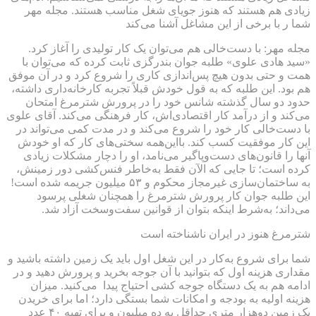
زیادی هم هستند که هنوز جویای شغل مناسب هستند. مجله مهر
شما ر با برخی از این مشاغل آشنا می‌کند
مجله مهر: با دست‌خالی هم می‌توان یک کار تولیدی را آغاز کرد.
«سید هادی علوی» طلبه جوان بندرگزی ثابت کرده که می‌توان با
همت و حتی بدون هیچ پس‌اندازی کاری را شروع کرد و در آن موفق
هم بود. این طلبه که به قول خودش قبلاً تجربه کارخانه‌داری داشته،
حدود دو سال گذشته شانس خود را در پرورش شترمرغ امتحان
می‌کند و از درآمد کار اقتصادی‌اش، کار فرهنگی می‌کند. آقای علوی
با دست‌خالی کار خود را شروع می‌کند و در مدت کمی می‌تواند در
این کار موفقیت کسب کند. بااین‌همه سختی‌های کار که او خودش
آنها را قانون‌های دست‌وپاگیر می‌نامد، او را دچار مشکلات زیادی
کرده است؛ تا جایی که الآن فقط به‌خاطر فنس‌کشی دور زمینش،
به ساختمان‌سازی غیرمجاز محکوم و ۵۳ میلیون جریمه شده است!
این طلبه جوان کار پرورش شترمرغ را همچنان شغلی پرسود
می‌داند؛ به‌شرط اینکه بتوان از قوانین سفت‌وسخت آزاد شد.
شترمرغ هنوز در ایران ناشناخته است
شما برای شروع به‌کار در این شغل اول باید یک زمین داشته باشید و
مقداری هزینه اول که بتوانید با آن جوجه بخرید و پرورش دهید و در
ادامه هم به یک دستگاه جوجه کشی احتیاج پیدا می‌کنید. میزان
هزینه اولیه به بودجه و امکانات شما بستگی دارد؛ اما برای خریدن
یک زمین دوهزار متری حداقل به ده میلیون و برای تهیه ۴۰ عدد