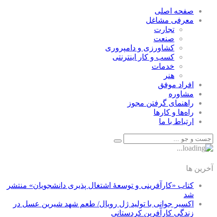
صفحه اصلی
معرفی مشاغل
تجارت
صنعت
كشاورزی و دامپروری
كسب و كار اينترنتی
خدمات
هنر
افراد موفق
مشاوره
راهنمای گرفتن مجوز
راه‌ها و كارها
ارتباط با ما
آخرین ها
کتاب «کارآفرینی و توسعۀ اشتغال پذیری دانشجویان» منتشر
شد
اکسیر جوانی با تولید ژل رویال/ طعم شهد شیرین عسل‌ در
زندگی کارآفرین کردستانی