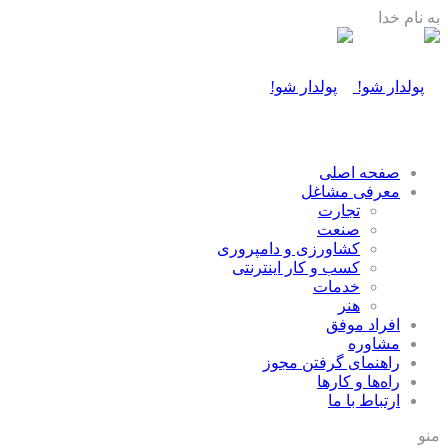
به نام خدا
صفحه اصلی
معرفی مشاغل
تجارت
صنعت
كشاورزی و دامپروری
كسب و كار اينترنتی
خدمات
هنر
افراد موفق
مشاوره
راهنمای گرفتن مجوز
راه‌ها و كارها
ارتباط با ما
منو