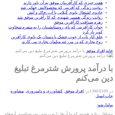
هفت چیزی که کارآفرینان موفق به آن باور دارند
روایت زندگی که آفرینی که محصولاتش جهانی شد
جادوی اشتغال بانوی گیلانی با آب ،خاک و آتش
روایت زندگی همسر شهیدی که کا رآفرین موفق شد
زهره صداقت کارآفرین موفق
جوان کارآفرینی که پای روستانشینان را به سفره سخاوت
کویر باز کرد
خلق آثار ناب از چوب خشک با دستان یک بانوی کارآفرین
زوج نجاری که در مزرعه مبلمان نجاری می کارند
خانه
افراد موفق
با درآمد پرورش شترمرغ تبلیغ دین می‌کنم
با درآمد پرورش شترمرغ تبلیغ
دین می‌کنم
در
1396/03/09
در:
افراد موفق
,
كشاورزی و دامپروری
,
مشاوره
چاپ
ایمیل
پولدارشو:
مشاغل زیادی هستند که ما آن‌ها را به درستی نمی‌شناسیم. آدم‌های