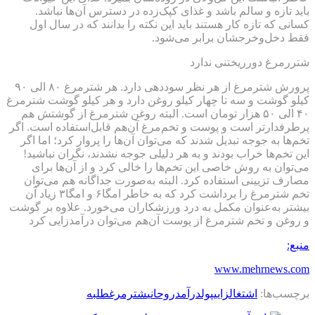
باید تازه و سالم باشد و غذای کپک‌زده در دسترس آن‌ها نباشد.
کسانی که تازه کار هستند باید این نکته را بدانند که در سال اول
فقط دخل‌وخرجشان برابر می‌شود.
شتررمرغ دورریختنی ندارد
پرورش شترمرغ از هر نظر سوددهی دارد. هر شترمرغ ۸۰ الی ۹۰
کیلو گوشت و سه تا چهار کیلو روغن دارد و هر کیلو گوشت شترمرغ
۴۰ الی ۵۰ هزار تومان است. البته روغن شترمرغ از گوشتش هم
پرطرفدارتر است و پوست و تخم‌مرغ آن‌هم قابل‌استفاده است. اگر
تخم‌ها به جوجه تبدیل شدند که می‌توان آن‌ها را پروار کرد؛ اما اگر
این تخم‌ها خراب بودند و به هر دلیلی جوجه نشدند، نگران نباشید!
می‌توان به روش خاصی این تخم‌ها را خالی کرد و از آن‌ها برای
مصارف تزیینی استفاده کرد. البته به‌صورت جداگانه هم می‌توان
تخم شترمرغ را برداشت کرد که به خاطر امگا۶ و امگا۳ زیاد آن
بیشتر به‌عنوان مکمل به درد ورزشکاران می‌خورد. علاوه بر گوشت
و روغن و تخم شترمرغ از پوست آن‌هم می‌توان درآمدزایی کرد
منبع:
www.mehrnews.com
برچسب‌ها:
اشتغالزایی
پول
درآمد
روحانی
شترمرغ
طلبه