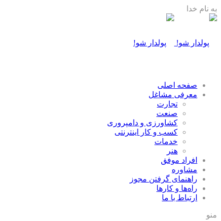
به نام خدا
صفحه اصلی
معرفی مشاغل
تجارت
صنعت
كشاورزی و دامپروری
كسب و كار اينترنتی
خدمات
هنر
افراد موفق
مشاوره
راهنمای گرفتن مجوز
راه‌ها و كارها
ارتباط با ما
منو