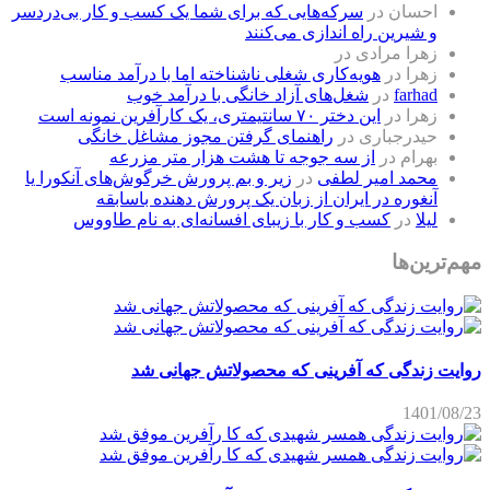
احسان
در
سرکه‌هایی که برای شما یک کسب و کار بی‌دردسر
و شیرین راه اندازی می‌کنند
زهرا مرادی
در
زهرا
در
هویه‌کاری شغلی ناشناخته اما با درآمد مناسب
farhad
در
شغل‌های آزاد خانگی با درآمد خوب
زهرا
در
این دختر ۷۰ سانتیمتری، یک کارآفرین نمونه است
حیدرجباری
در
راهنمای گرفتن مجوز مشاغل خانگی
بهرام
در
از سه جوجه تا هشت هزار متر مزرعه
محمد امیر لطفی
در
زیر و بم پرورش خرگوش‌های آنکورا یا
آنغوره در ایران از زبان یک پرورش دهنده باسابقه
لیلا
در
کسب و کار با زیبای افسانه‌ای به نام طاووس
مهم‌ترین‌ها
روایت زندگی که آفرینی که محصولاتش جهانی شد
1401/08/23