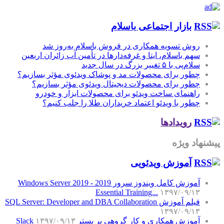
بازار اجتماعی باسلام
روش تسویه همکاری در فروش باسلام به‌روز شد
سهم باسلام، ایتا و غرفه‌دارها در تأمین آب زائران اربعین
سلام‌پی با ۵ تغییر بزرگ در سال جدید
چطور برای محصولات مد و پوشاک ویدئوی مؤثر بسازیم؟
چطور برای محصولات دیجیتال ویدئوی مؤثر بسازیم؟
راهنمای ساخت ویدئو برای محصولات ابزار و خودرو
چطور با ویدئو اعتماد خریداران طلا را جلب کنیم؟
رویدادها
پیشنهاد ویژه
آموزش‌ ویدئویی
آموزش کامل ویندوز سرور 2019 - Windows Server 2019
Essential Training...
۱۳۹۷/۰۹/۱۳
فیلم آموزش SQL Server: Developer and DBA Collaboration
۱۳۹۷/۰۹/۱۳
آموزش همکاری و کار گروهی بر بستر Slack
۱۳۹۷/۰۹/۱۳