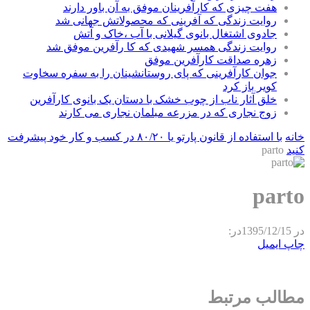
هفت چیزی که کارآفرینان موفق به آن باور دارند
روایت زندگی که آفرینی که محصولاتش جهانی شد
جادوی اشتغال بانوی گیلانی با آب ،خاک و آتش
روایت زندگی همسر شهیدی که کا رآفرین موفق شد
زهره صداقت کارآفرین موفق
جوان کارآفرینی که پای روستانشینان را به سفره سخاوت
کویر باز کرد
خلق آثار ناب از چوب خشک با دستان یک بانوی کارآفرین
زوج نجاری که در مزرعه مبلمان نجاری می کارند
خانه
با استفاده از قانون پارتو یا ۸۰/۲۰ در کسب و کار خود پیشرفت
کنید
parto
parto
در
1395/12/15
در:
چاپ
ایمیل
مطالب مرتبط