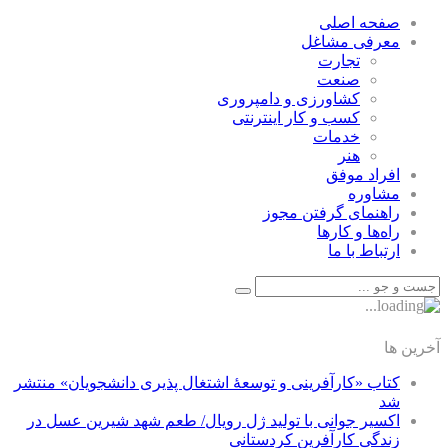
صفحه اصلی
معرفی مشاغل
تجارت
صنعت
كشاورزی و دامپروری
كسب و كار اينترنتی
خدمات
هنر
افراد موفق
مشاوره
راهنمای گرفتن مجوز
راه‌ها و كارها
ارتباط با ما
آخرین ها
کتاب «کارآفرینی و توسعۀ اشتغال پذیری دانشجویان» منتشر
شد
اکسیر جوانی با تولید ژل رویال/ طعم شهد شیرین عسل‌ در
زندگی کارآفرین کردستانی