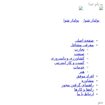
به نام خدا
صفحه اصلی
معرفی مشاغل
تجارت
صنعت
كشاورزی و دامپروری
كسب و كار اينترنتی
خدمات
هنر
افراد موفق
مشاوره
راهنمای گرفتن مجوز
راه‌ها و كارها
ارتباط با ما
منو