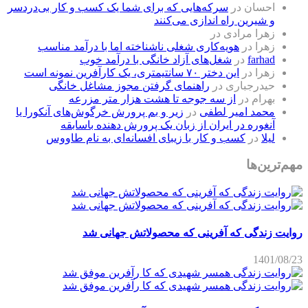
احسان
در
سرکه‌هایی که برای شما یک کسب و کار بی‌دردسر
و شیرین راه اندازی می‌کنند
زهرا مرادی
در
زهرا
در
هویه‌کاری شغلی ناشناخته اما با درآمد مناسب
farhad
در
شغل‌های آزاد خانگی با درآمد خوب
زهرا
در
این دختر ۷۰ سانتیمتری، یک کارآفرین نمونه است
حیدرجباری
در
راهنمای گرفتن مجوز مشاغل خانگی
بهرام
در
از سه جوجه تا هشت هزار متر مزرعه
محمد امیر لطفی
در
زیر و بم پرورش خرگوش‌های آنکورا یا
آنغوره در ایران از زبان یک پرورش دهنده باسابقه
لیلا
در
کسب و کار با زیبای افسانه‌ای به نام طاووس
مهم‌ترین‌ها
روایت زندگی که آفرینی که محصولاتش جهانی شد
1401/08/23