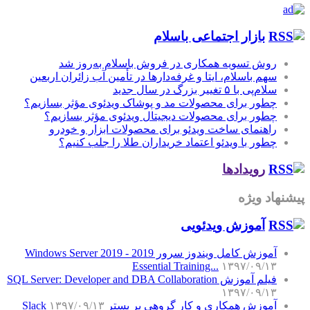
بازار اجتماعی باسلام
روش تسویه همکاری در فروش باسلام به‌روز شد
سهم باسلام، ایتا و غرفه‌دارها در تأمین آب زائران اربعین
سلام‌پی با ۵ تغییر بزرگ در سال جدید
چطور برای محصولات مد و پوشاک ویدئوی مؤثر بسازیم؟
چطور برای محصولات دیجیتال ویدئوی مؤثر بسازیم؟
راهنمای ساخت ویدئو برای محصولات ابزار و خودرو
چطور با ویدئو اعتماد خریداران طلا را جلب کنیم؟
رویدادها
پیشنهاد ویژه
آموزش‌ ویدئویی
آموزش کامل ویندوز سرور 2019 - Windows Server 2019
Essential Training...
۱۳۹۷/۰۹/۱۳
فیلم آموزش SQL Server: Developer and DBA Collaboration
۱۳۹۷/۰۹/۱۳
آموزش همکاری و کار گروهی بر بستر Slack
۱۳۹۷/۰۹/۱۳