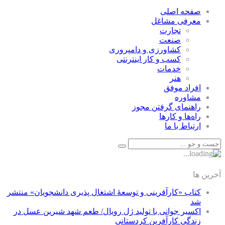
صفحه اصلی
معرفی مشاغل
تجارت
صنعت
كشاورزی و دامپروری
كسب و كار اينترنتی
خدمات
هنر
افراد موفق
مشاوره
راهنمای گرفتن مجوز
راه‌ها و كارها
ارتباط با ما
آخرین ها
کتاب «کارآفرینی و توسعۀ اشتغال پذیری دانشجویان» منتشر
شد
اکسیر جوانی با تولید ژل رویال/ طعم شهد شیرین عسل‌ در
زندگی کارآفرین کردستانی