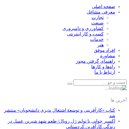
صفحه اصلی
معرفی مشاغل
تجارت
صنعت
كشاورزی و دامپروری
كسب و كار اينترنتی
خدمات
هنر
افراد موفق
مشاوره
راهنمای گرفتن مجوز
راه‌ها و كارها
ارتباط با ما
آخرین ها
کتاب «کارآفرینی و توسعۀ اشتغال پذیری دانشجویان» منتشر
شد
اکسیر جوانی با تولید ژل رویال/ طعم شهد شیرین عسل‌ در
زندگی کارآفرین کردستانی