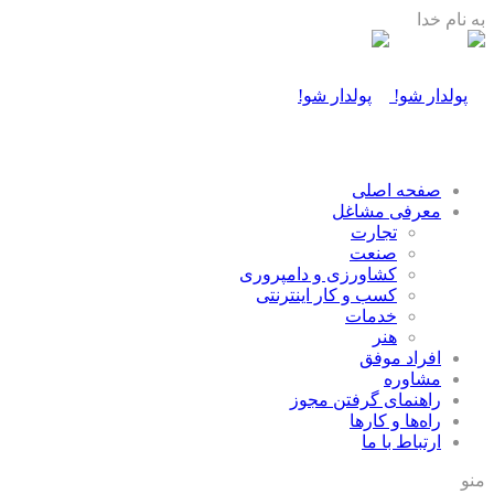
به نام خدا
صفحه اصلی
معرفی مشاغل
تجارت
صنعت
كشاورزی و دامپروری
كسب و كار اينترنتی
خدمات
هنر
افراد موفق
مشاوره
راهنمای گرفتن مجوز
راه‌ها و كارها
ارتباط با ما
منو