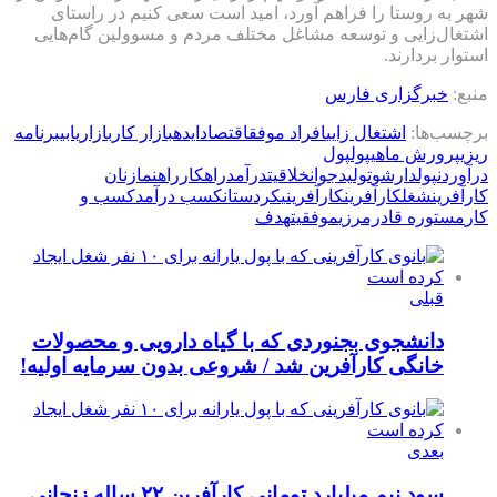
شهر به روستا را فراهم آورد، امید است سعی کنیم در راستای
اشتغال‌زایی و توسعه مشاغل مختلف مردم و مسوولین گام‌هایی
استوار بردارند.
منبع:
خبرگزاری فارس
برچسب‌ها:
اشتغال زایی
افراد موفق
اقتصاد
ایده
بازار کار
بازاریابی
برنامه
ریزی
پرورش ماهی
پول
پول
درآوردن
پولدارشو
تولید
جوان
خلاقیت
درآمد
راهکار
راهنما
زنان
کارآفرین
شغل
کارآفرین
کارآفرینی
کردستان
کسب درآمد
کسب و
کار
مستوره قادرمرزی
موفقیت
هدف
قبلی
دانشجوی بجنوردی که با گیاه دارویی و محصولات
خانگی کارآفرین شد / شروعی بدون سرمایه اولیه!
بعدی
سود نیم میلیارد تومانی کارآفرین ۲۲ ساله زنجانی