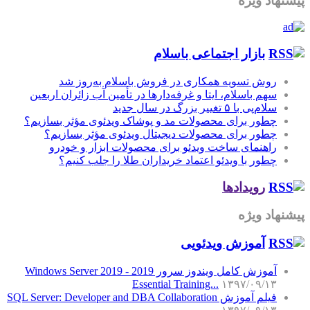
پیشنهاد ویژه
بازار اجتماعی باسلام
روش تسویه همکاری در فروش باسلام به‌روز شد
سهم باسلام، ایتا و غرفه‌دارها در تأمین آب زائران اربعین
سلام‌پی با ۵ تغییر بزرگ در سال جدید
چطور برای محصولات مد و پوشاک ویدئوی مؤثر بسازیم؟
چطور برای محصولات دیجیتال ویدئوی مؤثر بسازیم؟
راهنمای ساخت ویدئو برای محصولات ابزار و خودرو
چطور با ویدئو اعتماد خریداران طلا را جلب کنیم؟
رویدادها
پیشنهاد ویژه
آموزش‌ ویدئویی
آموزش کامل ویندوز سرور 2019 - Windows Server 2019
Essential Training...
۱۳۹۷/۰۹/۱۳
فیلم آموزش SQL Server: Developer and DBA Collaboration