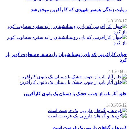
روایت زندگی همسر شهیدی که کا رآفرین موفق شد
1401/08/17
جوان کارآفرینی که پای روستانشینان را به سفره سخاوت کویر باز
کرد
1401/08/08
خلق آثار ناب از چوب خشک با دستان یک بانوی کارآفرین
1401/06/12
کوه ها و گیاهان دارویی یک فرصت است