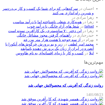
احسان
در
سرکه‌هایی که برای شما یک کسب و کار بی‌دردسر
و شیرین راه اندازی می‌کنند
زهرا مرادی
در
زهرا
در
هویه‌کاری شغلی ناشناخته اما با درآمد مناسب
farhad
در
شغل‌های آزاد خانگی با درآمد خوب
زهرا
در
این دختر ۷۰ سانتیمتری، یک کارآفرین نمونه است
حیدرجباری
در
راهنمای گرفتن مجوز مشاغل خانگی
بهرام
در
از سه جوجه تا هشت هزار متر مزرعه
محمد امیر لطفی
در
زیر و بم پرورش خرگوش‌های آنکورا یا
آنغوره در ایران از زبان یک پرورش دهنده باسابقه
لیلا
در
کسب و کار با زیبای افسانه‌ای به نام طاووس
مهم‌ترین‌ها
روایت زندگی که آفرینی که محصولاتش جهانی شد
1401/08/23