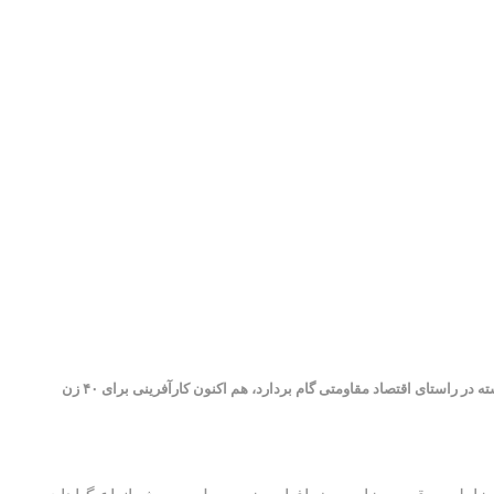
بجنورد – ایرنا- بانوی مسن روستای حصار اندف فاروج خراسان شمالی که برای درمان اقتصاد گیاهان دارویی کمر همت بسته و با عرضه داروهای گیاهی محلی توانسته در راستای اقتصاد مقاومتی گام بردارد، هم اکنون کارآفرینی برای ۴۰ زن