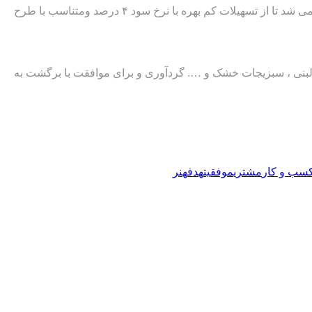
اعظم هاشمی در گفتگو با ایرنا اظهار داشت: پیش از این برای دریافت این مجوز باید استعلامات بهداشتی وگواهی سلامت فرد متقاضی تایید می شد تا از تسهیلات کم بهره با نرخ سود ۴ درصد ومتناسب با طرح
 لبنی ، سبزیجات خشک و …. گردآوری و برای موافقت با برگشت به
سب و کار
مشتری
موفقیت
هدف
هنر