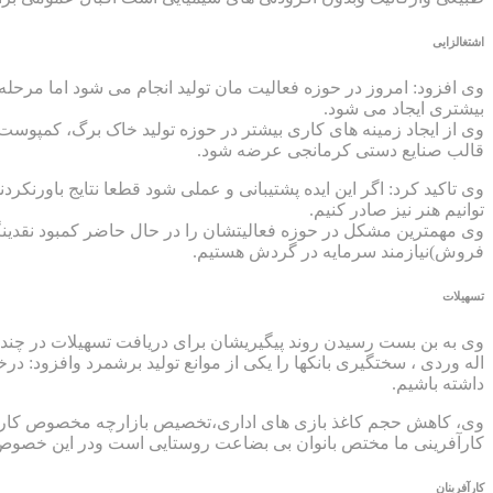
اشتغالزایی
وی افزود: امروز در حوزه فعالیت مان تولید انجام می شود اما مرحل
بیشتری ایجاد می شود.
وی از ایجاد زمینه های کاری بیشتر در حوزه تولید خاک برگ، کمپوست
قالب صنایع دستی کرمانجی عرضه شود.
وی تاکید کرد: اگر این ایده پشتیبانی و عملی شود قطعا نتایج باورنک
توانیم هنر نیز صادر کنیم.
وی مهمترین مشکل در حوزه فعالیتشان را در حال حاضر کمبود نقدینگی ع
فروش)نیازمند سرمایه در گردش هستیم.
تسهیلات
وی به بن بست رسیدن روند پیگیریشان برای دریافت تسهیلات در چند نو
اله وردی ، سختگیری بانکها را یکی از موانع تولید برشمرد وافزود: د
داشته باشیم.
وی، کاهش حجم کاغذ بازی های اداری،تخصیص بازارچه مخصوص کارآفر
کارآفرینی ما مختص بانوان بی بضاعت روستایی است ودر این خصوص از 
کارآفرینان