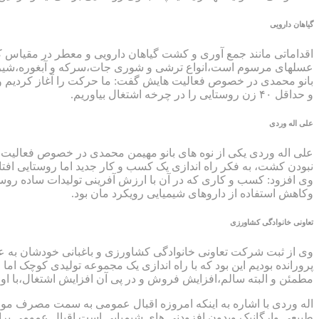
گیاهان دارویی
اقداماتی مانند جمع آوری و کشت گیاهان دارویی و معطر در مقیاس کم
عسلهای مرسوم است،انواع ترشی و شوری جات،سرکه و آبغوره،شیره ان
بانو محمدی در خصوص فعالیت هایش گفت: ما حرکت را آغاز کردیم وحال
و حداقل ۴۰ زن روستایی را در چرخه اشتغال بیاوریم.
علی اله وردی
علی اله وردی یکی از نوه های بانو مهیمن محمدی در خصوص فعالیت
نبودن کشت، به فکر راه اندازی یک کسب و کار جدید اما روستایی افتا
وی افزود: کسب و کاری که در آن با ارزش آفرینی تولیدات ساده روستا
وکاهش استفاده از داروهای شیمیایی رویکرد مان بود.
تعاونی خانوادگی کشاورزی
وی از ثبت شرکت تعاونی خانوادگی کشاورزی و باغبانی خودشان به عن
پرورانده بودیم این بود که با راه اندازی یک مجموعه تولیدی کوچک 
مطمئن و البته سالم،افزایش فروش و در پی آن افزایش اشتغال،با او
اله وردی با اشاره به اینکه امروزه اقبال عمومی به سمت مصرف مواد
طبیعی وارگانیک وبدون افزودنی های شیمیایی است اقبال عمومی برا