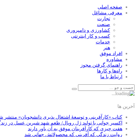
صفحه اصلی
معرفی مشاغل
تجارت
صنعت
كشاورزی و دامپروری
كسب و كار اينترنتی
خدمات
هنر
افراد موفق
مشاوره
راهنمای گرفتن مجوز
راه‌ها و كارها
ارتباط با ما
آخرین ها
کتاب «کارآفرینی و توسعۀ اشتغال پذیری دانشجویان» منتشر ش
اکسیر جوانی با تولید ژل رویال/ طعم شهد شیرین عسل‌ در زند
هفت چیزی که کارآفرینان موفق به آن باور دارند
روایت زندگی که آفرینی که محصولاتش جهانی شد