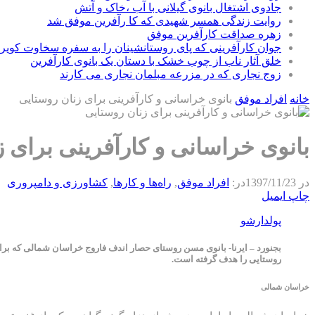
جادوی اشتغال بانوی گیلانی با آب ،خاک و آتش
روایت زندگی همسر شهیدی که کا رآفرین موفق شد
زهره صداقت کارآفرین موفق
جوان کارآفرینی که پای روستانشینان را به سفره سخاوت کویر ب
خلق آثار ناب از چوب خشک با دستان یک بانوی کارآفرین
زوج نجاری که در مزرعه مبلمان نجاری می کارند
خانه
افراد موفق
بانوی خراسانی و کارآفرینی برای زنان روستایی
بانوی خراسانی و کارآفرینی برای 
در
1397/11/23
در:
افراد موفق
,
راه‌ها و كارها
,
كشاورزی و دامپروری
چاپ
ایمیل
پولدارشو
روستایی را هدف گرفته است.
خراسان شمالی