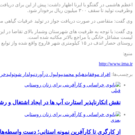
وظرفیت تولید تا سقف ۳۰۰ میلیون ریال برخودار شود.
وی گفت: متقاضی در صورت دریافت جواز در تولید عرقیات گیاهی می توا
وی گفت: با توجه به ظرفیت های شهرستان وشمار بالای تقاضا در این
لیست مشاغل خانگی با مراجع بالاتر مکاتبه شده است.
روستای حصار اندف در ۱۵ کیلومتری شهر فاروج واقع شده واز توابع دهستان حصار بخش خبوشان است.
منبع:
http://www.irna.ir
برچسب‌ها:
افراد موفق
ایده
بانو محمدی
پول
پول درآوردن
پولدار شو
تولید
خرا
قبلی
نقش انکارناپذیر استارت آپ ها در ایجاد اشتغال و ر
بعدی
از کارگری تا کارآفرین نمونه استانی؛ دست واسطه‌ها ا