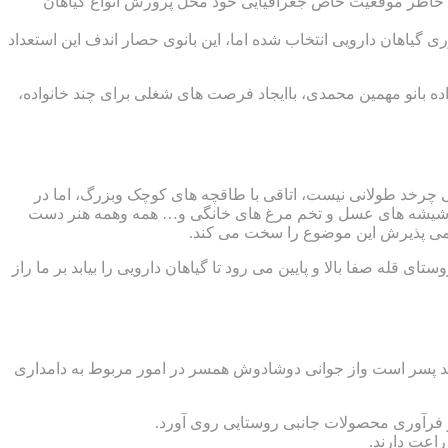
 به خاطر موقعیت خاص جغرافیایی خود محل پرورش انواع گیاهان
 گیاهان دارویی انتخاب شده اما، این بانوی حصار اندف این استعداد
 بانو مهمین محمدی، باایجاد فرصت های شغلی برای چند خانواده،
 چرخد طولانی نیست، اتاقی با طاقچه های کوچک وبزرگ، اما در
 وشیشه های عسل و تخم مرغ های خانگی و… همه وهمه هنر دست
له صفا بالا و پایین می رود تا گیاهان دارویی را بیابد بر ما راز
تی و داروهای گیاهی ازآموخته های پدر است، او حالا خود صاحب ۳ فرزند دختر ویک فرزند پسر است واز جوانی دوشادوش همسر در امور مربوط به دامداری
و فرآوری محصولات جانبی روستایی روی آورد.
راعت دارند.