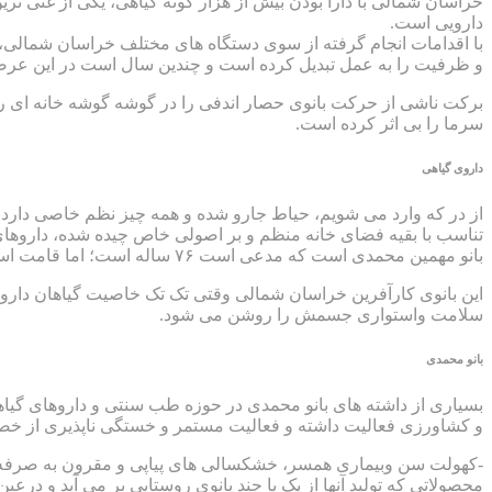
خراسان شمالی با دارا بودن بیش از هزار گونه گیاهی، یکی از غنی 
دارویی است.
با اقدامات انجام گرفته از سوی دستگاه های مختلف خراسان شمالی، ای
و ظرفیت را به عمل تبدیل کرده است و چندین سال است در این عرص
برکت ناشی از حرکت بانوی حصار اندفی را در گوشه گوشه خانه ای رو
سرما را بی اثر کرده است.
داروی گیاهی
از در که وارد می شویم، حیاط جارو شده و همه چیز نظم خاصی دارد،
تناسب با بقیه فضای خانه منظم و بر اصولی خاص چیده شده، دارو
بانو مهمین محمدی است که مدعی است ۷۶ ساله است؛ اما قامت استوار و رد کم چین وچروک ها بر صورتش، سرعت حرکت وکارهایش کمی پذیرش این موضوع را سخت می کند.
این بانوی کارآفرین خراسان شمالی وقتی تک تک خاصیت گیاهان دارویی و
سلامت واستواری جسمش را روشن می شود.
بانو محمدی
و کشاورزی فعالیت داشته و فعالیت مستمر و خستگی ناپذیری از خص
-کهولت سن وبیماری همسر، خشکسالی های پیاپی و مقرون به صرفه نبو
محصولاتی که تولید آنها از یک یا چند بانوی روستایی بر می آید و در