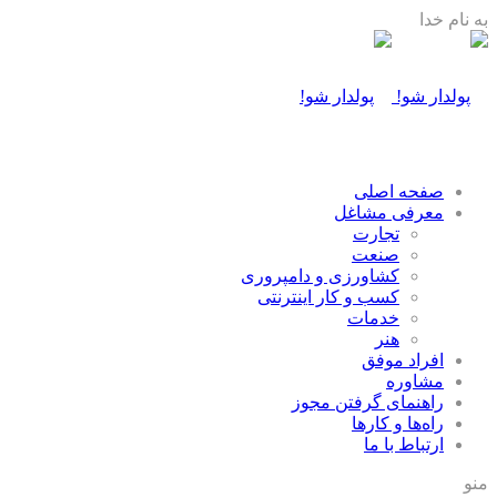
به نام خدا
صفحه اصلی
معرفی مشاغل
تجارت
صنعت
كشاورزی و دامپروری
كسب و كار اينترنتی
خدمات
هنر
افراد موفق
مشاوره
راهنمای گرفتن مجوز
راه‌ها و كارها
ارتباط با ما
منو