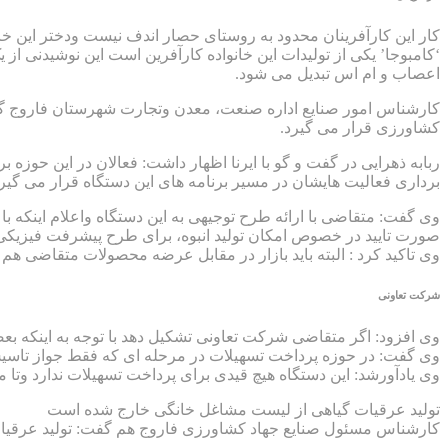
کار این کارآفرینان محدود به روستای حصار اندف نیست ودختر این خان
‘کامبوجا’ یکی از تولیدات این خانواده کارآفرین است این نوشیدنی 
اعصاب و ام اس تبدیل می شود.
کارشناس امور صنایع اداره صنعت، معدن وتجارت شهرستان فاروج گ
کشاورزی قرار می گیرد.
ربابه ذهرایی در گفت و گو با ایرنا اظهار داشت: فعالان در این حوزه 
برداری فعالیت هایشان در مسیر برنامه های این دستگاه قرار می گیرد
وی گفت: متقاضی با ارائه طرح توجیهی به این دستگاه واعلام اینک
صورت تایید در خصوص امکان تولید انبوه، برای طرح پیشرفت فیزیکی تعیین می شود که اگر بالاتر از ۹۰ 
وی تاکید کرد : البته باید بازار در مقابل عرضه محصولات متقاضی هم
شرکت تعاونی
وی افزود: اگر متقاضی شرکت تعاونی تشکیل دهد با توجه به اینکه بعضی از این شرکت ها از معافیت مالیاتی تا 
وی گفت: در حوزه پرداخت تسهیلات در مرحله ای که فقط جواز تاسیس دارد می تواند تسهیلات سرم
وی یادآورشد: این دستگاه هیچ قیدی برای پرداخت تسهیلات ندارد وت
تولید عرقیات گیاهی از لیست مشاغل خانگی خارج شده است
کارشناس مسئول صنایع جهاد کشاورزی فاروج هم گفت: تولید عرقیا