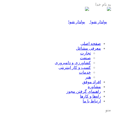
به نام خدا
صفحه اصلی
معرفی مشاغل
تجارت
صنعت
كشاورزی و دامپروری
كسب و كار اينترنتی
خدمات
هنر
افراد موفق
مشاوره
راهنمای گرفتن مجوز
راه‌ها و كارها
ارتباط با ما
منو