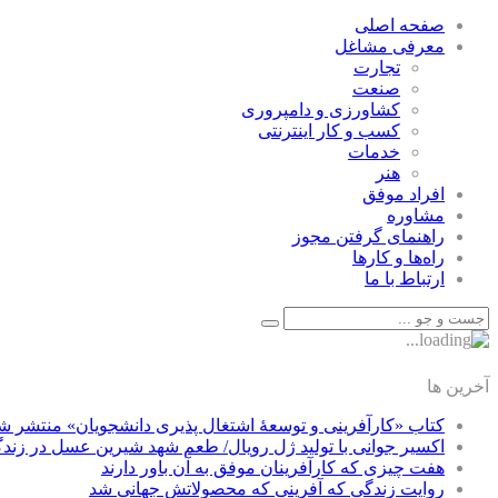
صفحه اصلی
معرفی مشاغل
تجارت
صنعت
كشاورزی و دامپروری
كسب و كار اينترنتی
خدمات
هنر
افراد موفق
مشاوره
راهنمای گرفتن مجوز
راه‌ها و كارها
ارتباط با ما
آخرین ها
کتاب «کارآفرینی و توسعۀ اشتغال پذیری دانشجویان» منتشر ش
اکسیر جوانی با تولید ژل رویال/ طعم شهد شیرین عسل‌ در زند
هفت چیزی که کارآفرینان موفق به آن باور دارند
روایت زندگی که آفرینی که محصولاتش جهانی شد