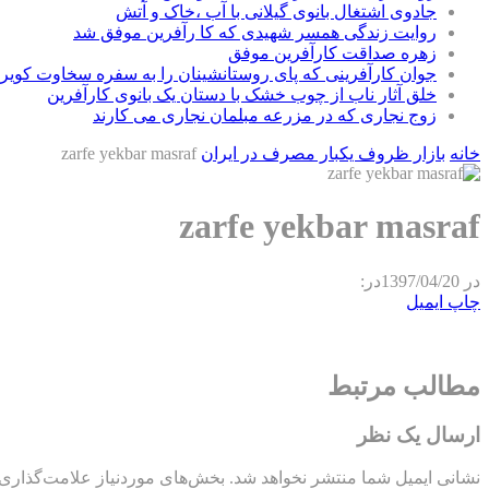
جادوی اشتغال بانوی گیلانی با آب ،خاک و آتش
روایت زندگی همسر شهیدی که کا رآفرین موفق شد
زهره صداقت کارآفرین موفق
جوان کارآفرینی که پای روستانشینان را به سفره سخاوت کویر ب
خلق آثار ناب از چوب خشک با دستان یک بانوی کارآفرین
زوج نجاری که در مزرعه مبلمان نجاری می کارند
خانه
بازار ظروف یکبار مصرف در ایران
zarfe yekbar masraf
zarfe yekbar masraf
در
1397/04/20
در:
چاپ
ایمیل
مطالب مرتبط
ارسال یک نظر
نشانی ایمیل شما منتشر نخواهد شد.
بخش‌های موردنیاز علامت‌گذاری 