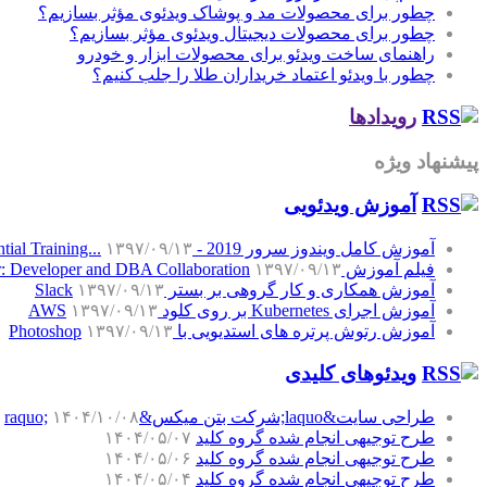
چطور برای محصولات مد و پوشاک ویدئوی مؤثر بسازیم؟
چطور برای محصولات دیجیتال ویدئوی مؤثر بسازیم؟
راهنمای ساخت ویدئو برای محصولات ابزار و خودرو
چطور با ویدئو اعتماد خریداران طلا را جلب کنیم؟
رویدادها
پیشنهاد ویژه
آموزش‌ ویدئویی
آموزش کامل ویندوز سرور 2019 - Windows Server 2019 Essential Training...
۱۳۹۷/۰۹/۱۳
فیلم آموزش SQL Server: Developer and DBA Collaboration
۱۳۹۷/۰۹/۱۳
آموزش همکاری و کار گروهی بر بستر Slack
۱۳۹۷/۰۹/۱۳
آموزش اجرای Kubernetes بر روی کلود AWS
۱۳۹۷/۰۹/۱۳
آموزش رتوش پرتره های استدیویی با Photoshop
۱۳۹۷/۰۹/۱۳
ویدئوهای کلیدی
طراحی سایت&laquo;شرکت بتن میکس&raquo;
۱۴۰۴/۱۰/۰۸
طرح توجیهی انجام شده گروه کلید
۱۴۰۴/۰۵/۰۷
طرح توجیهی انجام شده گروه کلید
۱۴۰۴/۰۵/۰۶
طرح توجیهی انجام شده گروه کلید
۱۴۰۴/۰۵/۰۴