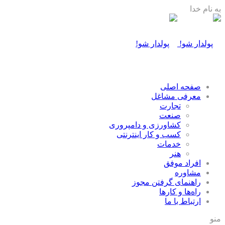
به نام خدا
صفحه اصلی
معرفی مشاغل
تجارت
صنعت
كشاورزی و دامپروری
كسب و كار اينترنتی
خدمات
هنر
افراد موفق
مشاوره
راهنمای گرفتن مجوز
راه‌ها و كارها
ارتباط با ما
منو