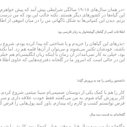
«در همان سال‌های ۱۸-۱۹ سالگی شرایطی پیش آمد ک
این گیاه‌ها در کشورهای دیگر هستند. نکته جالب این بود که من درست 
بزنم. دیدن این کمپانی‌ها به شکل ناگهانی من را در میان انبوهی از اط
اطلاعات کمی از گیاهان گوشتخوار به زبان فارسی بود
«بذرهای این گیاهان را خریدم و با شناختی که پیدا کرده بودم، شروع
باشند، خودشان تکثیر می‌شوند و می‌توان از آن‌ها قلمه هم زد. اما نکت
بود، خیلی به کار نمی‌آمد!در آن زمان با اینکه زبان انگلیسی‌ام هم خی
این در حالی‌ است که امروز ما در گلخانه دفترچه‌هایی که حاوی اطلاعا
دانشجور ریاضی را چه به پرورش گیاه!
کار را هم با کمک یکی از دوستان صمیمی‌ام سینا میثمی شروع کردم. ا
کار پرورش گیاه شوم. به من می‌گفتند فقط خودت علاقه داری و سراغ 
قرض توانستم کسب و کارم راه بیندازم. باور کنید پول‌هایی را قرض کردم 
گلخانه‌ای به قدمت سه سال
«گلخانه داروین سه سال قبل و وقتی خیلی کوچک بود، کارش را شروع کرد