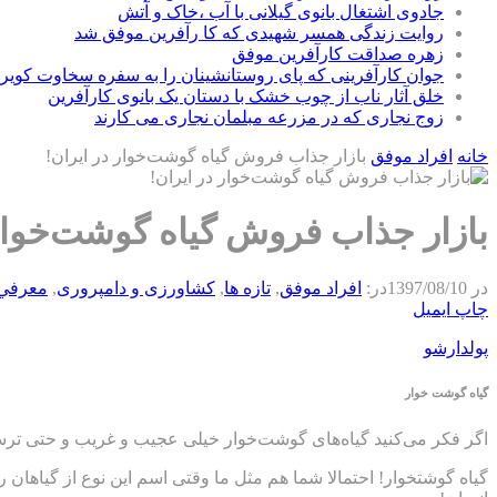
جادوی اشتغال بانوی گیلانی با آب ،خاک و آتش
روایت زندگی همسر شهیدی که کا رآفرین موفق شد
زهره صداقت کارآفرین موفق
جوان کارآفرینی که پای روستانشینان را به سفره سخاوت کویر ب
خلق آثار ناب از چوب خشک با دستان یک بانوی کارآفرین
زوج نجاری که در مزرعه مبلمان نجاری می کارند
خانه
افراد موفق
بازار جذاب فروش گیاه گوشت‌خوار در ایران!
بازار جذاب فروش گیاه گوشت‌خوار 
در
1397/08/10
در:
افراد موفق
,
تازه ها
,
كشاورزی و دامپروری
,
معرفي
چاپ
ایمیل
پولدارشو
گیاه گوشت خوار
اگر فکر می‌کنید گیاه‌های گوشت‌خوار خیلی عجیب و غریب و حتی ترسنا
گیاه گوشتخوار! احتمالا شما هم مثل ما وقتی اسم این نوع از گیاهان 