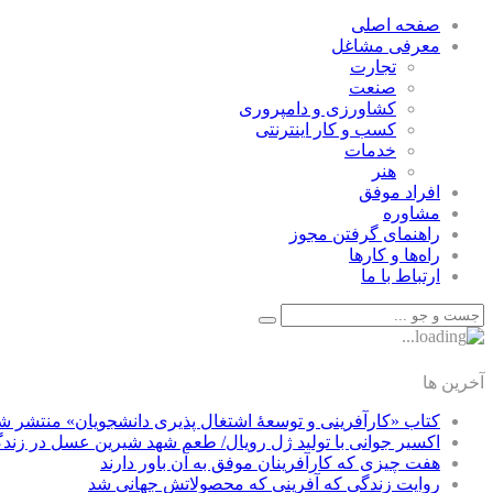
صفحه اصلی
معرفی مشاغل
تجارت
صنعت
كشاورزی و دامپروری
كسب و كار اينترنتی
خدمات
هنر
افراد موفق
مشاوره
راهنمای گرفتن مجوز
راه‌ها و كارها
ارتباط با ما
آخرین ها
کتاب «کارآفرینی و توسعۀ اشتغال پذیری دانشجویان» منتشر ش
اکسیر جوانی با تولید ژل رویال/ طعم شهد شیرین عسل‌ در زند
هفت چیزی که کارآفرینان موفق به آن باور دارند
روایت زندگی که آفرینی که محصولاتش جهانی شد