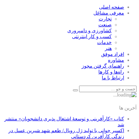
صفحه اصلی
معرفی مشاغل
تجارت
صنعت
كشاورزی و دامپروری
كسب و كار اينترنتی
خدمات
هنر
افراد موفق
مشاوره
راهنمای گرفتن مجوز
راه‌ها و كارها
ارتباط با ما
آخرین ها
کتاب «کارآفرینی و توسعۀ اشتغال پذیری دانشجویان» منتشر
شد
اکسیر جوانی با تولید ژل رویال/ طعم شهد شیرین عسل‌ در
زندگی کارآفرین کردستانی