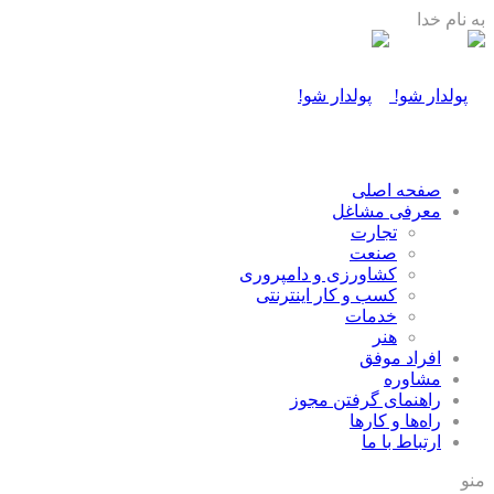
به نام خدا
صفحه اصلی
معرفی مشاغل
تجارت
صنعت
كشاورزی و دامپروری
كسب و كار اينترنتی
خدمات
هنر
افراد موفق
مشاوره
راهنمای گرفتن مجوز
راه‌ها و كارها
ارتباط با ما
منو