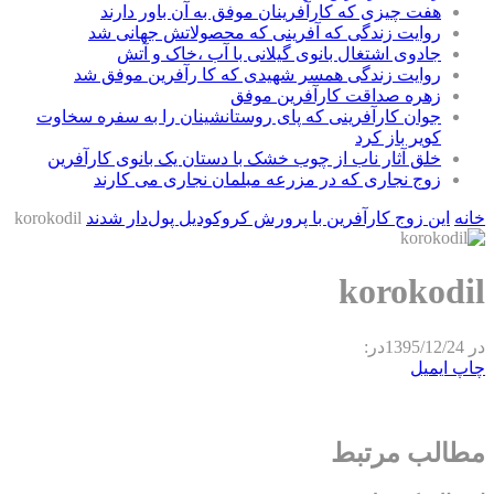
هفت چیزی که کارآفرینان موفق به آن باور دارند
روایت زندگی که آفرینی که محصولاتش جهانی شد
جادوی اشتغال بانوی گیلانی با آب ،خاک و آتش
روایت زندگی همسر شهیدی که کا رآفرین موفق شد
زهره صداقت کارآفرین موفق
جوان کارآفرینی که پای روستانشینان را به سفره سخاوت
کویر باز کرد
خلق آثار ناب از چوب خشک با دستان یک بانوی کارآفرین
زوج نجاری که در مزرعه مبلمان نجاری می کارند
خانه
این زوج کارآفرین با پرورش کروکودیل پول‌دار شدند
korokodil
korokodil
در
1395/12/24
در:
چاپ
ایمیل
مطالب مرتبط