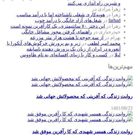
و شیرین راه اندازی می‌کنند
زهرا مرادی
در
زهرا
در
هویه‌کاری شغلی ناشناخته اما با درآمد مناسب
farhad
در
شغل‌های آزاد خانگی با درآمد خوب
زهرا
در
این دختر ۷۰ سانتیمتری، یک کارآفرین نمونه است
حیدرجباری
در
راهنمای گرفتن مجوز مشاغل خانگی
بهرام
در
از سه جوجه تا هشت هزار متر مزرعه
محمد امیر لطفی
در
زیر و بم پرورش خرگوش‌های آنکورا یا
آنغوره در ایران از زبان یک پرورش دهنده باسابقه
لیلا
در
کسب و کار با زیبای افسانه‌ای به نام طاووس
مهم‌ترین‌ها
روایت زندگی که آفرینی که محصولاتش جهانی شد
1401/08/23
روایت زندگی همسر شهیدی که کا رآفرین موفق شد