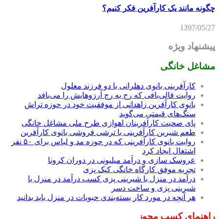
چگونه مانند یک کارآفرین فکر کنیم؟
1397/05/27
پیشنهاد ویژه
مشاغل خانگی
کارآفرینی بانوی دهلرانی با دو فرزند معلول
روایت قالی‌بافی که رج به رج آرزوهایش را می‌بافد
بانوی کارآفرین زاهدانی از موفقیت خود در حوزه تراش
سنگ‌های قیمتی می‌گوید
پای صحبت کارآفرینان اهوازی طرح ملی مشاغل خانگی
طعم شیرین کارآفرینی با ترشی فروشی بانوی کارآفرین
روایت بانوی کارآفرینی که در حوزه مد و لباس برای ۵۰ نفر
اشتغال ایجاد کرد
عروسک سازی و درآمد میلیونی در دوران کرونا
تجربه موفق کارگاه خانگی کیک پزی
درآمد در منزل با شیرینی پزی کسب درآمد در منزل با
شیرینی پزی و ساخت دسر
هر آنچه در مورد کار بسته‌بندی حبوبات در منزل باید بدانید
راهنمای کسب مجوز