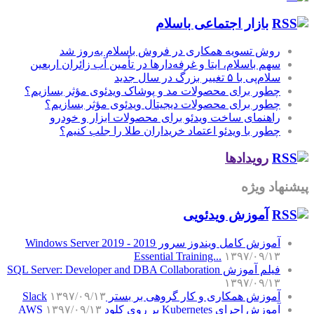
بازار اجتماعی باسلام
روش تسویه همکاری در فروش باسلام به‌روز شد
سهم باسلام، ایتا و غرفه‌دارها در تأمین آب زائران اربعین
سلام‌پی با ۵ تغییر بزرگ در سال جدید
چطور برای محصولات مد و پوشاک ویدئوی مؤثر بسازیم؟
چطور برای محصولات دیجیتال ویدئوی مؤثر بسازیم؟
راهنمای ساخت ویدئو برای محصولات ابزار و خودرو
چطور با ویدئو اعتماد خریداران طلا را جلب کنیم؟
رویدادها
پیشنهاد ویژه
آموزش‌ ویدئویی
آموزش کامل ویندوز سرور 2019 - Windows Server 2019
Essential Training...
۱۳۹۷/۰۹/۱۳
فیلم آموزش SQL Server: Developer and DBA Collaboration
۱۳۹۷/۰۹/۱۳
آموزش همکاری و کار گروهی بر بستر Slack
۱۳۹۷/۰۹/۱۳
آموزش اجرای Kubernetes بر روی کلود AWS
۱۳۹۷/۰۹/۱۳