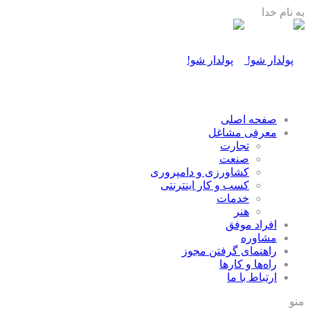
به نام خدا
صفحه اصلی
معرفی مشاغل
تجارت
صنعت
كشاورزی و دامپروری
كسب و كار اينترنتی
خدمات
هنر
افراد موفق
مشاوره
راهنمای گرفتن مجوز
راه‌ها و كارها
ارتباط با ما
منو