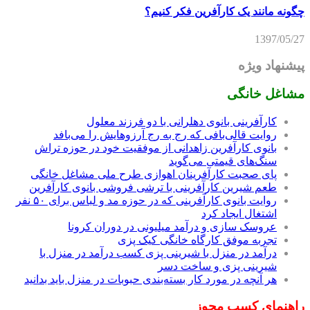
چگونه مانند یک کارآفرین فکر کنیم؟
1397/05/27
پیشنهاد ویژه
مشاغل خانگی
کارآفرینی بانوی دهلرانی با دو فرزند معلول
روایت قالی‌بافی که رج به رج آرزوهایش را می‌بافد
بانوی کارآفرین زاهدانی از موفقیت خود در حوزه تراش
سنگ‌های قیمتی می‌گوید
پای صحبت کارآفرینان اهوازی طرح ملی مشاغل خانگی
طعم شیرین کارآفرینی با ترشی فروشی بانوی کارآفرین
روایت بانوی کارآفرینی که در حوزه مد و لباس برای ۵۰ نفر
اشتغال ایجاد کرد
عروسک سازی و درآمد میلیونی در دوران کرونا
تجربه موفق کارگاه خانگی کیک پزی
درآمد در منزل با شیرینی پزی کسب درآمد در منزل با
شیرینی پزی و ساخت دسر
هر آنچه در مورد کار بسته‌بندی حبوبات در منزل باید بدانید
راهنمای کسب مجوز