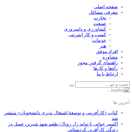
صفحه اصلی
معرفی مشاغل
تجارت
صنعت
كشاورزی و دامپروری
كسب و كار اينترنتی
خدمات
هنر
افراد موفق
مشاوره
راهنمای گرفتن مجوز
راه‌ها و كارها
ارتباط با ما
آخرین ها
کتاب «کارآفرینی و توسعۀ اشتغال پذیری دانشجویان» منتشر
شد
اکسیر جوانی با تولید ژل رویال/ طعم شهد شیرین عسل‌ در
زندگی کارآفرین کردستانی