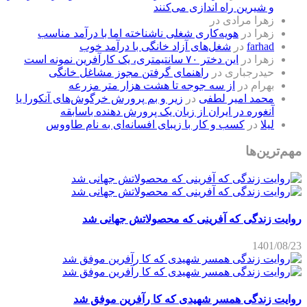
و شیرین راه اندازی می‌کنند
زهرا مرادی
در
زهرا
در
هویه‌کاری شغلی ناشناخته اما با درآمد مناسب
farhad
در
شغل‌های آزاد خانگی با درآمد خوب
زهرا
در
این دختر ۷۰ سانتیمتری، یک کارآفرین نمونه است
حیدرجباری
در
راهنمای گرفتن مجوز مشاغل خانگی
بهرام
در
از سه جوجه تا هشت هزار متر مزرعه
محمد امیر لطفی
در
زیر و بم پرورش خرگوش‌های آنکورا یا
آنغوره در ایران از زبان یک پرورش دهنده باسابقه
لیلا
در
کسب و کار با زیبای افسانه‌ای به نام طاووس
مهم‌ترین‌ها
روایت زندگی که آفرینی که محصولاتش جهانی شد
1401/08/23
روایت زندگی همسر شهیدی که کا رآفرین موفق شد