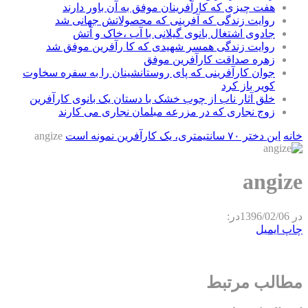
هفت چیزی که کارآفرینان موفق به آن باور دارند
روایت زندگی که آفرینی که محصولاتش جهانی شد
جادوی اشتغال بانوی گیلانی با آب ،خاک و آتش
روایت زندگی همسر شهیدی که کا رآفرین موفق شد
زهره صداقت کارآفرین موفق
جوان کارآفرینی که پای روستانشینان را به سفره سخاوت
کویر باز کرد
خلق آثار ناب از چوب خشک با دستان یک بانوی کارآفرین
زوج نجاری که در مزرعه مبلمان نجاری می کارند
خانه
این دختر ۷۰ سانتیمتری، یک کارآفرین نمونه است
angize
angize
در
1396/02/06
در:
چاپ
ایمیل
مطالب مرتبط