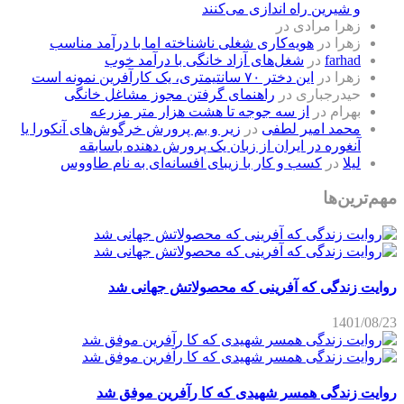
و شیرین راه اندازی می‌کنند
زهرا مرادی
در
زهرا
در
هویه‌کاری شغلی ناشناخته اما با درآمد مناسب
farhad
در
شغل‌های آزاد خانگی با درآمد خوب
زهرا
در
این دختر ۷۰ سانتیمتری، یک کارآفرین نمونه است
حیدرجباری
در
راهنمای گرفتن مجوز مشاغل خانگی
بهرام
در
از سه جوجه تا هشت هزار متر مزرعه
محمد امیر لطفی
در
زیر و بم پرورش خرگوش‌های آنکورا یا
آنغوره در ایران از زبان یک پرورش دهنده باسابقه
لیلا
در
کسب و کار با زیبای افسانه‌ای به نام طاووس
مهم‌ترین‌ها
روایت زندگی که آفرینی که محصولاتش جهانی شد
1401/08/23
روایت زندگی همسر شهیدی که کا رآفرین موفق شد