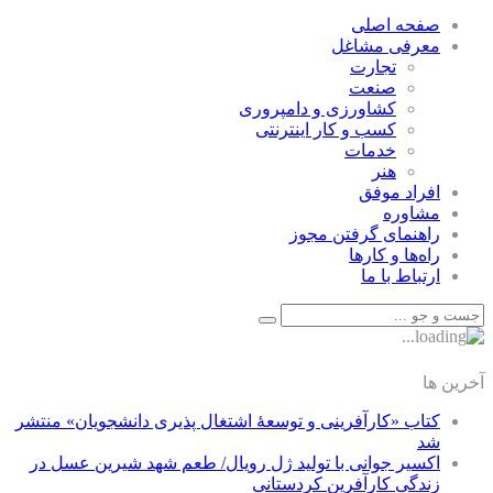
صفحه اصلی
معرفی مشاغل
تجارت
صنعت
كشاورزی و دامپروری
كسب و كار اينترنتی
خدمات
هنر
افراد موفق
مشاوره
راهنمای گرفتن مجوز
راه‌ها و كارها
ارتباط با ما
آخرین ها
کتاب «کارآفرینی و توسعۀ اشتغال پذیری دانشجویان» منتشر
شد
اکسیر جوانی با تولید ژل رویال/ طعم شهد شیرین عسل‌ در
زندگی کارآفرین کردستانی