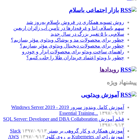
بازار اجتماعی باسلام
روش تسویه همکاری در فروش باسلام به‌روز شد
سهم باسلام، ایتا و غرفه‌دارها در تأمین آب زائران اربعین
سلام‌پی با ۵ تغییر بزرگ در سال جدید
چطور برای محصولات مد و پوشاک ویدئوی مؤثر بسازیم؟
چطور برای محصولات دیجیتال ویدئوی مؤثر بسازیم؟
راهنمای ساخت ویدئو برای محصولات ابزار و خودرو
چطور با ویدئو اعتماد خریداران طلا را جلب کنیم؟
رویدادها
پیشنهاد ویژه
آموزش‌ ویدئویی
آموزش کامل ویندوز سرور 2019 - Windows Server 2019
Essential Training...
۱۳۹۷/۰۹/۱۳
فیلم آموزش SQL Server: Developer and DBA Collaboration
۱۳۹۷/۰۹/۱۳
آموزش همکاری و کار گروهی بر بستر Slack
۱۳۹۷/۰۹/۱۳
آموزش اجرای Kubernetes بر روی کلود AWS
۱۳۹۷/۰۹/۱۳