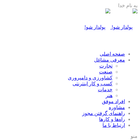
به نام خدا
صفحه اصلی
معرفی مشاغل
تجارت
صنعت
كشاورزی و دامپروری
كسب و كار اينترنتی
خدمات
هنر
افراد موفق
مشاوره
راهنمای گرفتن مجوز
راه‌ها و كارها
ارتباط با ما
منو