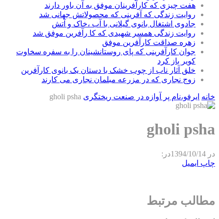
هفت چیزی که کارآفرینان موفق به آن باور دارند
روایت زندگی که آفرینی که محصولاتش جهانی شد
جادوی اشتغال بانوی گیلانی با آب ،خاک و آتش
روایت زندگی همسر شهیدی که کا رآفرین موفق شد
زهره صداقت کارآفرین موفق
جوان کارآفرینی که پای روستانشینان را به سفره سخاوت
کویر باز کرد
خلق آثار ناب از چوب خشک با دستان یک بانوی کارآفرین
زوج نجاری که در مزرعه مبلمان نجاری می کارند
خانه
ایرفو،نام پر آوازه در صنعت ریختگری
gholi psha
gholi psha
در
1394/10/14
در:
چاپ
ایمیل
مطالب مرتبط