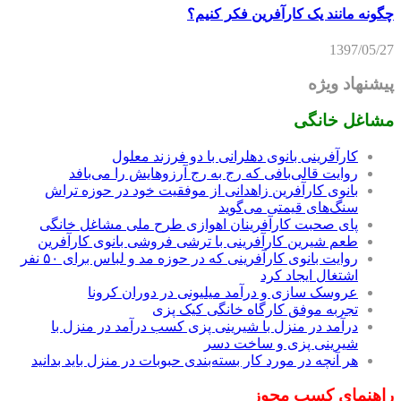
چگونه مانند یک کارآفرین فکر کنیم؟
1397/05/27
پیشنهاد ویژه
مشاغل خانگی
کارآفرینی بانوی دهلرانی با دو فرزند معلول
روایت قالی‌بافی که رج به رج آرزوهایش را می‌بافد
بانوی کارآفرین زاهدانی از موفقیت خود در حوزه تراش
سنگ‌های قیمتی می‌گوید
پای صحبت کارآفرینان اهوازی طرح ملی مشاغل خانگی
طعم شیرین کارآفرینی با ترشی فروشی بانوی کارآفرین
روایت بانوی کارآفرینی که در حوزه مد و لباس برای ۵۰ نفر
اشتغال ایجاد کرد
عروسک سازی و درآمد میلیونی در دوران کرونا
تجربه موفق کارگاه خانگی کیک پزی
درآمد در منزل با شیرینی پزی کسب درآمد در منزل با
شیرینی پزی و ساخت دسر
هر آنچه در مورد کار بسته‌بندی حبوبات در منزل باید بدانید
راهنمای کسب مجوز