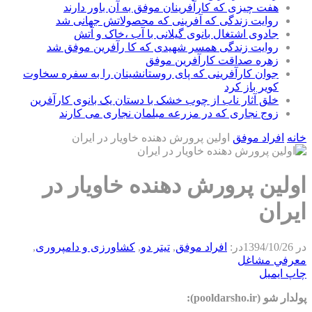
هفت چیزی که کارآفرینان موفق به آن باور دارند
روایت زندگی که آفرینی که محصولاتش جهانی شد
جادوی اشتغال بانوی گیلانی با آب ،خاک و آتش
روایت زندگی همسر شهیدی که کا رآفرین موفق شد
زهره صداقت کارآفرین موفق
جوان کارآفرینی که پای روستانشینان را به سفره سخاوت
کویر باز کرد
خلق آثار ناب از چوب خشک با دستان یک بانوی کارآفرین
زوج نجاری که در مزرعه مبلمان نجاری می کارند
خانه
افراد موفق
اولین پرورش دهنده خاویار در ایران
اولین پرورش دهنده خاویار در
ایران
در
1394/10/26
در:
افراد موفق
,
تیتر دو
,
كشاورزی و دامپروری
,
معرفي مشاغل
چاپ
ایمیل
پولدار شو (pooldarsho.ir):