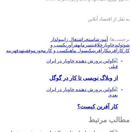
به نقل از اقتصاد آنلاین
برچسب‌ها:
آموزش
استخر
اشتغال زایی
پولدار
شو
تولید
خاویار
خلاقیت
سرمایه
فرآوری
كسب و
كار
کارآفرین
کارآفرینی
کپسول ماهی
کسب و کار
مجوز
موفقیت
هدف
هزینه
قبلی
از وبلاگ نویسی تا کار در گوگل
بعدی
کار آفرین کیست؟
مطالب مرتبط