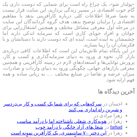
«پولدار شو»، یک چراغ راه است برای شمایی که دوست داری یک
گام خوب اقتصادی در مسیر زندگی بردارید، این سایت قرار نیست
به شما صرفا اطلاعات کلی درباره کارآفرینی بدهد یا مفاهیم
اقتصادی را برایتان توضیح بدهد، هدف گروه گردانندگان این سایت
در مرحله اول معرفی مشاغل مختلف و همچنین اشتغال‌زایی برای
جوانان و افراد جویای کاری است که سرمایه اندکی دارند اما
چشمشان به آینده است، آینده ای که دوست دارند با دستانشان و با
فکرشان آن را زیبا بسازند.
در این پایگاه تمام تلاش‌مان این است که ‌اطلاعات کافی درباره‌ی
بازار کار، نحوه ی ورود به دنیای سرمایه‌گذاری و کسب و کار،
پرورش توانایی‌ها و استعدادهای لازم در زمینه کارآفرینی و همچنین
معرفی بازارهای جهانی، چگونگی ورود به دنیای واردات و صادرات،
میزان عرضه و تقاضا در صنایع مختلف …. به زبانی ساده و همه
فهم ارایه شود.
آخرین دیدگاه ها
احسان
در
سرکه‌هایی که برای شما یک کسب و کار بی‌دردسر
و شیرین راه اندازی می‌کنند
زهرا مرادی
در
زهرا
در
هویه‌کاری شغلی ناشناخته اما با درآمد مناسب
farhad
در
شغل‌های آزاد خانگی با درآمد خوب
زهرا
در
این دختر ۷۰ سانتیمتری، یک کارآفرین نمونه است