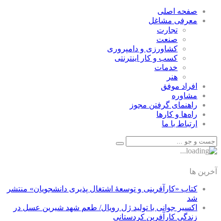
صفحه اصلی
معرفی مشاغل
تجارت
صنعت
كشاورزی و دامپروری
كسب و كار اينترنتی
خدمات
هنر
افراد موفق
مشاوره
راهنمای گرفتن مجوز
راه‌ها و كارها
ارتباط با ما
آخرین ها
کتاب «کارآفرینی و توسعۀ اشتغال پذیری دانشجویان» منتشر
شد
اکسیر جوانی با تولید ژل رویال/ طعم شهد شیرین عسل‌ در
زندگی کارآفرین کردستانی