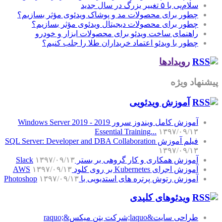
سلام‌پی با ۵ تغییر بزرگ در سال جدید
چطور برای محصولات مد و پوشاک ویدئوی مؤثر بسازیم؟
چطور برای محصولات دیجیتال ویدئوی مؤثر بسازیم؟
راهنمای ساخت ویدئو برای محصولات ابزار و خودرو
چطور با ویدئو اعتماد خریداران طلا را جلب کنیم؟
رویدادها
پیشنهاد ویژه
آموزش‌ ویدئویی
آموزش کامل ویندوز سرور 2019 - Windows Server 2019
Essential Training...
۱۳۹۷/۰۹/۱۳
فیلم آموزش SQL Server: Developer and DBA Collaboration
۱۳۹۷/۰۹/۱۳
آموزش همکاری و کار گروهی بر بستر Slack
۱۳۹۷/۰۹/۱۳
آموزش اجرای Kubernetes بر روی کلود AWS
۱۳۹۷/۰۹/۱۳
آموزش رتوش پرتره های استدیویی با Photoshop
۱۳۹۷/۰۹/۱۳
ویدئوهای کلیدی
طراحی سایت&laquo;شرکت بتن میکس&raquo;