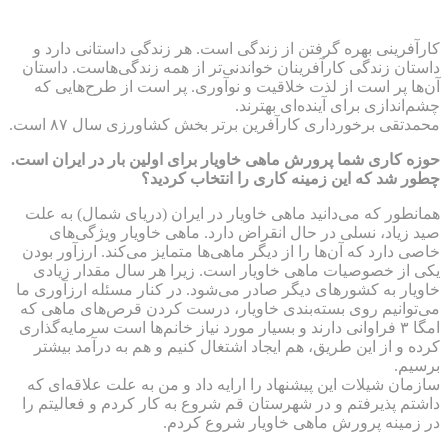
کارآفرینی بهره گرفتن از زندگی است. هر زندگی داستانی دارد و
داستان زندگی کارآفرینان خواندنی‌تر از همه زندگی‌هاست. داستان
آن‌ها پر است از لذت خلاقیت و نوآوری. پر است از طرح‌هایی که
چشم‌اندازی برای آینده‌ای بهترند.
محمدتقی برخورداری کارآفرین برتر بخش کشاورزی سال ۸۷ است.
حوزه کاری شما پرورش ماهی خاویار برای اولین بار در ایران است.
چطور شد که این زمینه کاری را انتخاب کردید؟
همانطور که می‌‌دانید ماهی خاویار در ایران (دریای شمال) به علت
صید زیاد، نسلی در حال انقراض دارد. ماهی خاویار ویژگی‌های
خاصی دارد که آن‌ها را از دیگر ماهی‌ها متمایز می‌کند. ارزآور بودن
یکی از خصوصیات ماهی خاویار است. زیرا هر سال مقدار زیادی
خاویار به کشورهای دیگر صادر می‌شود. در کنار مسئله ارزآوری ما
می‌توانیم روی بسته‌بندی خاویار، درست کردن قرص‌های ماهی که
امگا ۳ فراوانی دارند و بسیار مورد نیاز خانم‌ها است سرمایه‌گذاری
کرده و از این طریق، هم ایجاد اشتغال کنیم و هم به درآمد بیشتر
برسیم.
سازمان شیلات این پیشنهاد را ارایه داد و من به علت علاقه‌ای که
داشتم پذیرفتم و در شهرستان قم شروع به کار کردم و فعالیتم را
در زمینه پرورش ماهی خاویار شروع کردم.