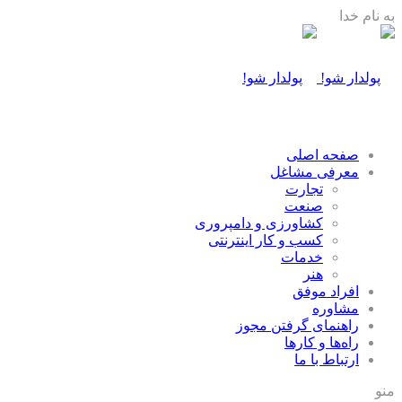
به نام خدا
صفحه اصلی
معرفی مشاغل
تجارت
صنعت
كشاورزی و دامپروری
كسب و كار اينترنتی
خدمات
هنر
افراد موفق
مشاوره
راهنمای گرفتن مجوز
راه‌ها و كارها
ارتباط با ما
منو