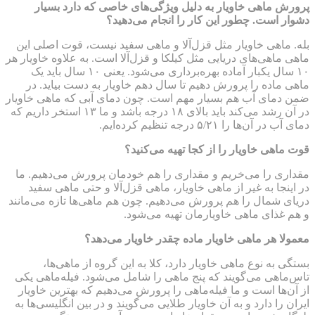
پرورش ماهی خاویار به دلیل ویژگی‌های خاصی که دارد بسیار
دشوار است. چطور این کار را انجام می‌دهید؟
بله. ماهی خاویار مثل قزل‌آلا و ماهی سفید نیست، قوت اصلی این
ماهی ماهی‌های دریایی مثل کیلکا و قزل‌آلا است. به علاوه خاویار هر
۱۰ سال یکبار آماده بهره‌برداری می‌شود. یعنی ۱۰ سال باید یک
ماهی ماده را پرورش دهیم تا سال دهم خاویار به دست بیاید. در
ضمن دمای آب هم بسیار مهم است. چون دمای آبی که ماهی خاویار
در آن رشد می‌کند باید بالای ۱۸ درجه باشد و ما ۱۳ استخر داریم که
دمای آب در آن‌ها را ۵/۲۱ درجه تنظیم کرده‌ایم.
قوت ماهی‌ خاویار را از کجا تهیه می‌کنید؟
مقداری را می‌خریم و مقداری را هم خودمان پرورش می‌دهیم. ما
در اینجا به غیر از ماهی خاویار، ماهی قزل‌آلا و حتی ماهی سفید
دریای شمال را هم پرورش می‌دهیم. چون هم ماهی‌ها تازه می‌مانند
و هم غذای ماهی خاویارمان تهیه می‌شود.
معمولا هر ماهی خاویار ماده چقدر خاویار می‌دهد؟
بستگی به نوع ماهی خاویار دارد، کلا به این گروه از ماهی‌ها،
تاس‌ماهی می‌گویند که پنج ماهی را شامل می‌شود. فیله‌ماهی یکی
از آن‌ها است و ما فیله‌ماهی را پرورش می‌دهیم که بهترین خاویار
ایران را دارد و به آن خاویار طلایی می‌گویند و در بین انگلیسی‌ها به