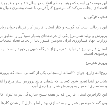
این موضوعی است که 
اقتصادی ایجاب می‌کند که موضوع کارآفرینی با همت بیشتری دنبال ش
فعالیت کارآفرینان
این درحالی است که گوشه و کنار استان فارس کارآفرینان جوان زیادی مش
پرورش و تولید شترمرغ یکی از عرصه‌های بسیار سودآور و منطبق بر 
وزارت جهاد کشاورزی ایران سومین کشور دنیا از لحاظ تعداد قطعا
استان فارس نیز در تولید شترمرغ از جایگاه خوبی برخوردار است و طی س
پرسودی است.
پرورش شتر مرغ
روح‌الله زارع، جوان ۳۲ساله ارسنجانی یکی از کسانی است که پرورش شترمرغ را زمینه کسب و کار خود کرده است و طی ۴ سال فعالیت موفق شده است برای تعدادی از همشهریان خود اشتغالزایی کند.
شاید در ابتدا تصور شود کسانی که شغلی مانند پرورش شترمرغ را ان
و سدسازی تصمیم به پرورش شترمرغ روی آورد.
این کارآفرین استان فارس که در هفته بسیج سازندگی نیز به‌عنوان کار
وی گفت: مهندس عمران و سدسازی بودم اما به‌دلیل کم شدن کارهای