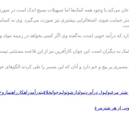
جود همه کمک‌ها اما تسهیلات بسیج اندک است در صورتی که برای توسعه کار به ۳۰۰ ت
شتر حمایت شوند، اشتغالزایی بیشتری نیز صورت می‌گیرد. وی به کسانی 
ست.
کمک به دیگران است. این جوان کارآفرین نیز از این قاعده مستثنی نی
مسیری پر پیچ و خم دارد و آنان که این مسیر را طی کردند الگوهای خو
شتر مرغ
پول
پول درآوردن
پولدارشو
تولید
جوان
خلاقیت
درآمد
راهکار
راهنما
روح 