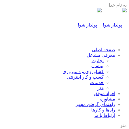
به نام خدا
صفحه اصلی
معرفی مشاغل
تجارت
صنعت
كشاورزی و دامپروری
كسب و كار اينترنتی
خدمات
هنر
افراد موفق
مشاوره
راهنمای گرفتن مجوز
راه‌ها و كارها
ارتباط با ما
منو