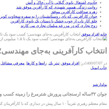
جادوی اشتغال بانوی گیلانی با آب ،خاک و آتش
روایت زندگی همسر شهیدی که کا رآفرین موفق شد
زهره صداقت کارآفرین موفق
جوان کارآفرینی که پای روستانشینان را به سفره سخاوت کویر ب
خلق آثار ناب از چوب خشک با دستان یک بانوی کارآفرین
زوج نجاری که در مزرعه مبلمان نجاری می کارند
خانه
افراد موفق
انتخاب کارآفرینی به‌جای مهندسی؛ کسب سود یک تا ۱.۵ میلیونی از هر شترمرغ
انتخاب کارآفرینی به‌جای مهندسی؛ کسب سود یک تا 
در
1400/07/07
در:
افراد موفق
,
تيتر يك
,
راه‌ها و كارها
,
معرفي مشاغل
چاپ
ایمیل
پولدارشو
جوان ۳۲ساله ارسنجانی پرورش شترمرغ را زمینه کسب و کار خود کرده است و طی ۴ سال فعالیت موفق شده است برای تعدادی از همشهریان خود اشتغالزایی کند.
مقام معظم رهبری تقریباً ۱۰ سال پیش در دیداری که با کارآفرینان کشور داشتند، فرمودند امروز کشور بیش از گذشته به کارآفرینی احتیاج دارد.