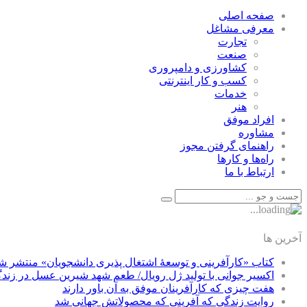
صفحه اصلی
معرفی مشاغل
تجارت
صنعت
كشاورزی و دامپروری
كسب و كار اينترنتی
خدمات
هنر
افراد موفق
مشاوره
راهنمای گرفتن مجوز
راه‌ها و كارها
ارتباط با ما
آخرین ها
کتاب «کارآفرینی و توسعۀ اشتغال پذیری دانشجویان» منتشر ش
اکسیر جوانی با تولید ژل رویال/ طعم شهد شیرین عسل‌ در زند
هفت چیزی که کارآفرینان موفق به آن باور دارند
روایت زندگی که آفرینی که محصولاتش جهانی شد