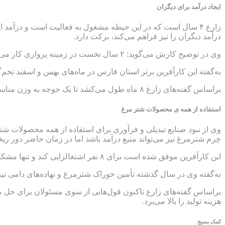
ایجاد درآمد برای دیگران
زارع ۴ سال است که در این حیطه مشغول به فعالیت است و درآمد 
درآمد دیگران را نیز فراهم می‌کند، برکت دارد.
وی در توضیح کارش می‌گوید: ۲ سال نخست در زمینه پرواری کار می‌کردم پس از آن تصمیم گرفتم به پرورش شترمرغ مولد نیز وارد شوم و اکنون از صفر تا صد تولید شترمرغ را انجام می‌دهم.
به‌گفته این کارآفرین برتر استان فارس در ماه‌های بهمن و اسفند تخم‌گذاری شترمرغ‌های مولد شروع می‌شود، ۴۰ روز پس
براساس گفته‌های زارع ۸ ماه طول می‌کشد تا یک جوجه به وزن مناسب برای کشتار برسد و به‌اصطلاح پروار شود که در آن زمان امکان فروش گوشت شترمرغ فراهم می‌شود.
استفاده از همه ی محصولات شتر مرغ
وی از نبود صنایع تبدیلی و فرآوری برای استفاده از همه محصولات
چرم شترمرغ نیز می‌تواند منبع درآمد باشد اما در زمان حاضر دور ریخ
این کارآفرین موفق شده است برای ۸ نفر اشتغالزایی کند و تنها مشکل برای توسعه کار را نبود سرمایه و مشکلات بسیار برای دریافت تسهیلات ذکر می‌کند.
به‌گفته وی در سال گذشته تأمین خوراک شترمرغ و نهاده‌های دامی نیز
براساس گفته‌های زارع تاکنون قول‌هایی از سوی مسئولان برای حل مش
هزینه تولید را بالا می‌برد.
کمک بسیج