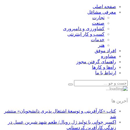
صفحه اصلی
معرفی مشاغل
تجارت
صنعت
كشاورزی و دامپروری
كسب و كار اينترنتی
خدمات
هنر
افراد موفق
مشاوره
راهنمای گرفتن مجوز
راه‌ها و كارها
ارتباط با ما
آخرین ها
کتاب «کارآفرینی و توسعۀ اشتغال پذیری دانشجویان» منتشر
شد
اکسیر جوانی با تولید ژل رویال/ طعم شهد شیرین عسل‌ در
زندگی کارآفرین کردستانی