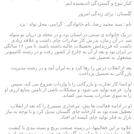
کنار تنوع و گستردگی اندیشیده ایم.
گلستان : برای زندگی امروز
نام : سید محمد رضا، نام خانوادگی : گرامی، محل تولد : یزد
در یک خانواده ی سنتی در استان یزد و در محله ی دریان نو متولد
شد. در آن زمان، پدرش کار صادرات چای داشت و علاقه زیادی
داشت که فرزندانش تحصیلات عالیه داشته باشند. تا سن ۱۶ سالگی
در ایران بود و بعد از آن به خارج از کشور رفت و در رشته کامپیوتر
مشغول به تحصیل شد.
بعد از انقلاب درس را رها کرد و به ایران آمد و در رشته مدیریت
بازرگانی به تحصیل پرداخت.
او ابتدا کار تجارت و بازرگانی را با واردات شروع می کند، سپس
وارد عرصه تولید می شود. و مشکلات ناشی از تامین منابع ارزی او
را به سوی صادرات پسته می کشاند.
او در ادامه فعالیت ها یش، مرغداری سیمرغ را که بعد از انقلاب
تعطیل شده بود به کارخانه چای گلستان تبدیل کرد و با توجه به نیاز
باراز به فکر تولید چای کیسه ای افتاد.
علاوه بر این فعالیتها، در زمینه صنعت برنج و بسته بندی با کیفیت
بالا نیز وارد شد و تا به امروز گلستان هم چنین درزمینه زعفران و