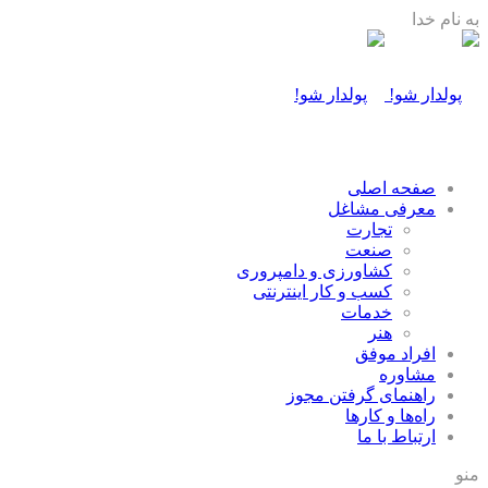
به نام خدا
صفحه اصلی
معرفی مشاغل
تجارت
صنعت
كشاورزی و دامپروری
كسب و كار اينترنتی
خدمات
هنر
افراد موفق
مشاوره
راهنمای گرفتن مجوز
راه‌ها و كارها
ارتباط با ما
منو