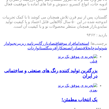
ادویه جات، انواع کنسرو، دمنوش و غذا های آماده با موفقیت فعال
است.
گلستان، پس از نیم قرن تلاش همچنان می کوشد تا با کمک تجربیات
اندوخته شده در این ۵۰ سال کالاهایی قابل اعتماد و با کیفیت تولید
نمایدو,بازار همچنان منتظر محصولات نو و با کیفیت آن است.
بازدید : ۹۴۶۲
برچسب‌ها:
استخدام
افراد موفق
اقتصاد
بازرگانی
برنامه ریزی
برنج
پولدار
شو
تولید
چای
خلاقیت
صادرات
صنعت
کارآفرینی
گلستان
واردات
قبلی
یزرگترین تولید کننده رنگ های صنعتی و ساختمانی
در ایران
بعدی
یک انتخاب مطمئن!