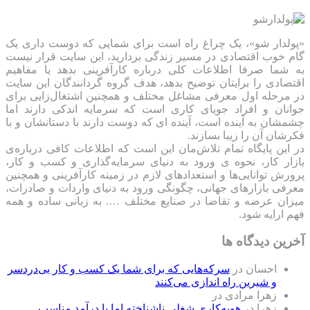
«پولدار شو»، یک چراغ راه است برای شمایی که دوست داری یک
گام خوب اقتصادی در مسیر زندگی بردارید، این سایت قرار نیست
به شما صرفا اطلاعات کلی درباره کارآفرینی بدهد یا مفاهیم
اقتصادی را برایتان توضیح بدهد، هدف گروه گردانندگان این سایت
در مرحله اول معرفی مشاغل مختلف و همچنین اشتغال‌زایی برای
جوانان و افراد جویای کاری است که سرمایه اندکی دارند اما
چشمشان به آینده است، آینده ای که دوست دارند با دستانشان و با
فکرشان آن را زیبا بسازند.
در این پایگاه تمام تلاش‌مان این است که ‌اطلاعات کافی درباره‌ی
بازار کار، نحوه ی ورود به دنیای سرمایه‌گذاری و کسب و کار،
پرورش توانایی‌ها و استعدادهای لازم در زمینه کارآفرینی و همچنین
معرفی بازارهای جهانی، چگونگی ورود به دنیای واردات و صادرات،
میزان عرضه و تقاضا در صنایع مختلف …. به زبانی ساده و همه
فهم ارایه شود.
آخرین دیدگاه ها
احسان
در
سرکه‌هایی که برای شما یک کسب و کار بی‌دردسر
و شیرین راه اندازی می‌کنند
زهرا مرادی
در
زهرا
در
هویه‌کاری شغلی ناشناخته اما با درآمد مناسب