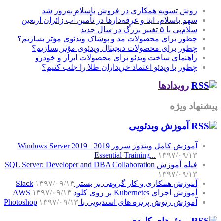
روش تسویه همکاری در فروش باسلام به‌روز شد
سهم باسلام، ایتا و غرفه‌دارها در تأمین آب زائران اربعین
سلام‌پی با ۵ تغییر بزرگ در سال جدید
چطور برای محصولات مد و پوشاک ویدئوی مؤثر بسازیم؟
چطور برای محصولات دیجیتال ویدئوی مؤثر بسازیم؟
راهنمای ساخت ویدئو برای محصولات ابزار و خودرو
چطور با ویدئو اعتماد خریداران طلا را جلب کنیم؟
رویدادها
پیشنهاد ویژه
آموزش‌ ویدئویی
آموزش کامل ویندوز سرور 2019 - Windows Server 2019
Essential Training...
۱۳۹۷/۰۹/۱۳
فیلم آموزش SQL Server: Developer and DBA Collaboration
۱۳۹۷/۰۹/۱۳
آموزش همکاری و کار گروهی بر بستر Slack
۱۳۹۷/۰۹/۱۳
آموزش اجرای Kubernetes بر روی کلود AWS
۱۳۹۷/۰۹/۱۳
آموزش رتوش پرتره های استدیویی با Photoshop
۱۳۹۷/۰۹/۱۳
ویدئوهای کلیدی