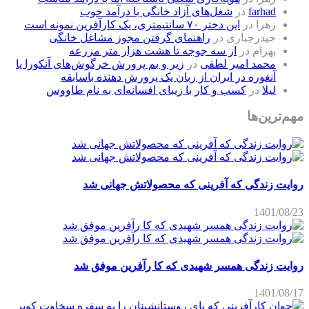
farhad
در
شغل‌های آزاد خانگی با درآمد خوب
زهرا
در
این دختر ۷۰ سانتیمتری، یک کارآفرین نمونه است
حیدرجباری
در
راهنمای گرفتن مجوز مشاغل خانگی
بهرام
در
از سه جوجه تا هشت هزار متر مزرعه
محمد امیر لطفی
در
زیر و بم پرورش خرگوش‌های آنکورا یا
آنغوره در ایران از زبان یک پرورش دهنده باسابقه
لیلا
در
کسب و کار با زیبای افسانه‌ای به نام طاووس
مهم‌ترین‌ها
روایت زندگی که آفرینی که محصولاتش جهانی شد
1401/08/23
روایت زندگی همسر شهیدی که کا رآفرین موفق شد
1401/08/17