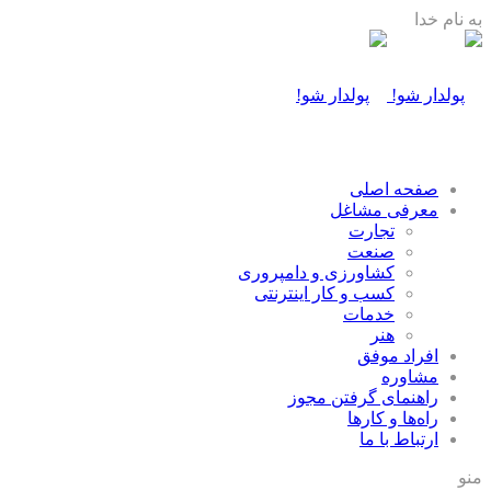
به نام خدا
صفحه اصلی
معرفی مشاغل
تجارت
صنعت
كشاورزی و دامپروری
كسب و كار اينترنتی
خدمات
هنر
افراد موفق
مشاوره
راهنمای گرفتن مجوز
راه‌ها و كارها
ارتباط با ما
منو