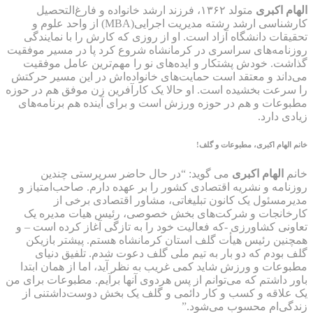
الهام اکبری
متولد ۱۳۶۲، فرزند ارشد خانواده و فارغ‌التحصیل
کارشناسی ارشد رشته مدیریت اجرایی(MBA) از واحد علوم و
تحقیقات دانشگاه آزاد است. او از روزی که کارش را با نمایندگی
روزنامه‌های سراسری در کرمانشاه شروع کرد پا در مسیر موفقیت
گذاشت. خودش پشتکار و ایده‌های نو را مهم‌ترین عامل موفقیت
می‌داند و معتقد است حمایت‌های خانواده‌اش در این مسیر حرکتش
را سرعت بخشیده است. او حالا یک کارآفرین زن موفق هم در حوزه
مطبوعات و هم در حوزه ورزش است و برای آینده هم برنامه‌های
زیادی دارد.
خانم
الهام اکبری
، مطبوعات و گلف!
خانم
الهام اکبری
می گوید: “در حال حاضر سرپرستی چندین
روزنامه و نشریه اقتصادی کشور را بر عهده دارم. صاحب‌امتیاز و
مدیرمسئول یک کانون تبلیغاتی، مشاور اقتصادی برخی از
کارخانجات و شرکت‌های بخش خصوصی، رئیس هیات مدیره یک
تعاونی کشاورزی -که فعالیت خود را به تازگی آغاز کرده است – و
همچنین رئیس هیأت گلف استان کرمانشاه هستم. پیشتر بازیکن
گلف بودم که دو بار به تیم ملی گلف دعوت شدم. تلفیق دنیای
مطبوعات و ورزش شاید کمی غریب به نظر آید، اما از همان ابتدا
باور داشتم که می‌توانم از پس هردوی آنها برآیم. مطبوعات برای من
یک علاقه و کسب‌ و‌ کار دائمی و گلف یک بخش دوست‌داشتنی از
زندگی‌ام محسوب می‌شود.”