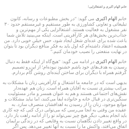
خانم
الهام اکبری
و اشتغالزایی!
خانم
الهام اکبری
می گوید: “در بخش مطبوعات و رسانه، کانون
تبلیغاتی و تعاونی کشاورزی به طور مستقیم و غیرمستقم حدود ۳۰
نفر مشغول به فعالیت هستند. اشتغالزایی یکی از مهم‌ترین و
جذاب‌ترین بخش‌های هر کارآفرینی است. اینکه می‌بینید تلاش شما
باعث شده برای عده‌ای شغل ایجاد شود، حس خیلی خوبی دارد. من
همیشه اعتقاد داشته‌ام که اول باید به فکر منافع دیگران بود تا بتوان
در نهایت منفعتی را نصیب خودمان کنیم.”
خانم
الهام اکبری
در ادامه می گوید: “هیچ‌گاه از اینکه فقط به دنبال
رسیدن به هدف‌های خود باشم خشنود نبوده‌ام؛ از این‌رو تصمیم
گرفتم همراه با دیگران برای ساختن آینده‌ای روشن گام بردارم.
بدیهی است که در جامعه ما اشتغال و کارآفرینی زنان با مشکلات به
مراتب بیشتری نسبت به آقایان همراه است. زنان هم عهده‌دار
نقش‌های اجتماعی هستند و هم به عنوان همسر و مادر مسئولیت
سنگین‌تری در قبال خانه و خانواده ایفا می‌کنند، اما نباید مشکلات و
موانع موجود، زنان را از رسیدن به اهدافشان منصرف سازد. به
عقیده من وقتی به آنجا می‌رسی که می‌توانی درک کنی که چه کاری
باید انجام بدهی، دیگر هیچ چیز نمی‌تواند تو را از ادامه راهت باز دارد.
در واقع تغییر دادن نگاهمان نسبت به وقایعی که در زندگی برایمان
اتفاق می‌افتد، واکنش ما را نسبت به آنها تغییر می‌دهد. پس اگر