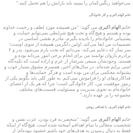
می‌خواهید رنگین‌کمان را ببینید باید بارانش را هم تحمل کنید.”
خانم
الهام اکبری
و کار خانوادگی
خانم
الهام اکبری
می گوید: “من همیشه مورد لطف و رحمت خداوند
بوده و هستم و هیچ‌گاه و تحت هیچ شرایطی نمی‌توانم حمایت و
پشتیبانی خانواده‌ام را نادیده بگیرم، مادرم نقشی اساسی در
تصمیمات من ایفا می‌کند. اولین دلگرمی همیشه از سوی اوست؛
سر نماز که دعایم می‌کند، می‌دانم که بخت یارم می‌شود. پدر و ۲
برادرم بازوان توانمند من برای انجام برخی امور مردانه بوده و
هستند. وجودشان منبعی سرشار از عزم و اراده است که تکیه‌گاه
امنی برایم شده‌اند. در سال‌های اخیر، همسرم مشوق بسیار خوب و
پشتوانه محکمی برای من بوده است و هرگز حمایت‌ها و
فداکاری‌های او را فراموش نمی‌کنم. به طور کلی باید بگویم‌ یکی از
رموز موفقیت من، کار خانوادگی است؛ چرا که هر یک از اعضای
خانواده‌ام به نحوی مدیریت و مسئولیت قسمت‌های مختلف
مجموعه را بر عهده دارند.”
خانم
الهام اکبری
، با اهدافی روشن
خانم
الهام اکبری
می گوید: “منحصر به فرد بودن، عزت نفس و
شخصیت متعالی با تمام اهدافم آمیخته شده است. هیچ‌گاه از اینکه
فقط به دنبال رسیدن به هدف‌های خود باشم خشنود نبوده‌ام؛ از