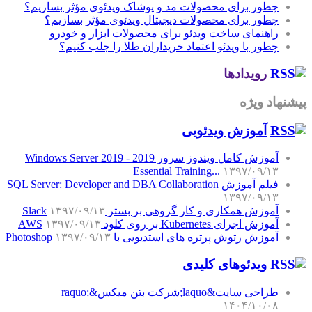
چطور برای محصولات مد و پوشاک ویدئوی مؤثر بسازیم؟
چطور برای محصولات دیجیتال ویدئوی مؤثر بسازیم؟
راهنمای ساخت ویدئو برای محصولات ابزار و خودرو
چطور با ویدئو اعتماد خریداران طلا را جلب کنیم؟
رویدادها
پیشنهاد ویژه
آموزش‌ ویدئویی
آموزش کامل ویندوز سرور 2019 - Windows Server 2019
Essential Training...
۱۳۹۷/۰۹/۱۳
فیلم آموزش SQL Server: Developer and DBA Collaboration
۱۳۹۷/۰۹/۱۳
آموزش همکاری و کار گروهی بر بستر Slack
۱۳۹۷/۰۹/۱۳
آموزش اجرای Kubernetes بر روی کلود AWS
۱۳۹۷/۰۹/۱۳
آموزش رتوش پرتره های استدیویی با Photoshop
۱۳۹۷/۰۹/۱۳
ویدئوهای کلیدی
طراحی سایت&laquo;شرکت بتن میکس&raquo;
۱۴۰۴/۱۰/۰۸