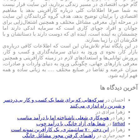
گام خوب اقتصادی در مسیر زندگی بردارید، این سایت قرار نیست
به شما صرفا اطلاعات کلی درباره کارآفرینی بدهد یا مفاهیم
اقتصادی را برایتان توضیح بدهد، هدف گروه گردانندگان این سایت
در مرحله اول معرفی مشاغل مختلف و همچنین اشتغال‌زایی برای
جوانان و افراد جویای کاری است که سرمایه اندکی دارند اما
چشمشان به آینده است، آینده ای که دوست دارند با دستانشان و با
فکرشان آن را زیبا بسازند.
در این پایگاه تمام تلاش‌مان این است که ‌اطلاعات کافی درباره‌ی
بازار کار، نحوه ی ورود به دنیای سرمایه‌گذاری و کسب و کار،
پرورش توانایی‌ها و استعدادهای لازم در زمینه کارآفرینی و همچنین
معرفی بازارهای جهانی، چگونگی ورود به دنیای واردات و صادرات،
میزان عرضه و تقاضا در صنایع مختلف …. به زبانی ساده و همه
فهم ارایه شود.
آخرین دیدگاه ها
احسان
در
سرکه‌هایی که برای شما یک کسب و کار بی‌دردسر
و شیرین راه اندازی می‌کنند
زهرا مرادی
در
زهرا
در
هویه‌کاری شغلی ناشناخته اما با درآمد مناسب
farhad
در
شغل‌های آزاد خانگی با درآمد خوب
زهرا
در
این دختر ۷۰ سانتیمتری، یک کارآفرین نمونه است
حیدرجباری
در
راهنمای گرفتن مجوز مشاغل خانگی