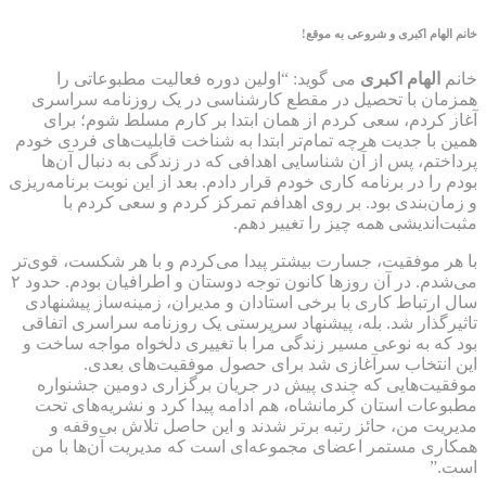
خانم
الهام اکبری
و شروعی به موقع!
خانم
الهام اکبری
می گوید: “اولین دوره فعالیت مطبوعاتی را
همزمان با تحصیل در مقطع کارشناسی در یک روزنامه سراسری
آغاز کردم، سعی کردم از همان ابتدا بر کارم مسلط شوم؛ برای
همین با جدیت هرچه تمام‌تر ابتدا به شناخت قابلیت‌های فردی خودم
پرداختم، پس از آن شناسایی اهدافی که در زندگی به دنبال آن‌ها
بودم را در برنامه کاری خودم قرار دادم. بعد از این نوبت برنامه‌ریزی
و زمان‌بندی بود. بر روی اهدافم تمرکز کردم و سعی کردم با
مثبت‌اندیشی همه چیز را تغییر دهم.
با هر موفقیت، جسارت بیشتر پیدا می‌کردم و با هر شکست، قوی‌تر
می‌شدم. در آن روزها کانون توجه دوستان و اطرافیان بودم. حدود ۲
سال ارتباط کاری با برخی استادان و مدیران، زمینه‌ساز پیشنهادی
تاثیرگذار شد. بله، پیشنهاد سرپرستی یک روزنامه سراسری اتفاقی
بود که به نوعی مسیر زندگی مرا با تغییری دلخواه مواجه ساخت و
این انتخاب سرآغازی شد برای حصول موفقیت‌های بعدی.
موفقیت‌هایی که چندی پیش در جریان برگزاری دومین جشنواره
مطبوعات استان کرمانشاه، هم ادامه پیدا کرد و نشریه‌های تحت
مدیریت من، حائز رتبه برتر شدند و این حاصل تلاش بی‌وقفه و
همکاری مستمر اعضای مجموعه‌ای است که مدیریت آن‌ها با من
است.”