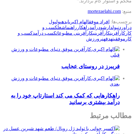
محکم و استوار گام بردارند.”
منبع:
mortezaelahi.com
برچسب‌ها:
افراد موفق
الهام اکبری
ایده
پول
پول
درآوردن
پولدارشو
درآمد
راهکار
راهنما
شغل
كسب و
كار
کارآفرین
کارآفرینی
کارآفرینی مطبوعات
کسب درآمد
کسب و
کار
موفقیت
هدف
هنر
ورزش
قبلی
فریبرز در روستای عجایب
بعدی
راهکارهایی که کمک می کند استارتاپ خود را به
درآمد بیشتری برسانید
مطالب مرتبط