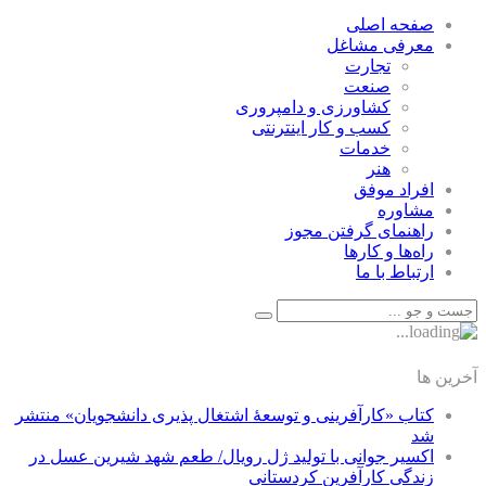
صفحه اصلی
معرفی مشاغل
تجارت
صنعت
كشاورزی و دامپروری
كسب و كار اينترنتی
خدمات
هنر
افراد موفق
مشاوره
راهنمای گرفتن مجوز
راه‌ها و كارها
ارتباط با ما
آخرین ها
کتاب «کارآفرینی و توسعۀ اشتغال پذیری دانشجویان» منتشر
شد
اکسیر جوانی با تولید ژل رویال/ طعم شهد شیرین عسل‌ در
زندگی کارآفرین کردستانی