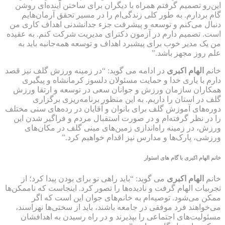
این‌رو تصمیم گرفتم همراه با دیگران برای ساختن آینده‌ای روشن
گام بردارم. به طور کلی زندگی‌ام را در مسیر تحقق آرمان‌هایم
دنبال می‌کنم و توسعه و پیشرفت جزء جدانشدنی اهداف کاری من
است. تصمیم دارم در آزمون دکترای مدیریت شرکت کنم. به عقیده
من یک مدیر خوب برای پیشبرد اهداف و توسعه همه‌جانبه باید به
علم روز مجهز باشد.”
خانم
الهام اکبری
در ادامه می گوید: “در زمینه ورزش گلف نیز قصد
دارم با یاری خدا و حمایت مسئولان دلسوز کرمانشاه و پیگیری
همکاران سازمان ورزش و جوانان سعی در توسعه و ارتقا ورزش
گلف در استان را داریم. به این منظور برنامه‌ریزی برگزاری
دوره‌های آموزش گلف برای بانوان و آقایان در رده‌های سنی مختلف
را در نظر گرفته‌ام و در صورت استقبال مردم و فراگیر شدن این
ورزش، در زمینه راه‌اندازی زمین‌های مینی گلف در مکان‌های
ورزشی، پارک‌ها و مدارس نیز اقدام خواهیم کرد.”
خانم
الهام اکبری
با گام های استوار
خانم
الهام اکبری
می گوید: “باید راهی نو برای بودن پیدا کرد؛ از
تجربیات الهام گرفت و نادیده‌ها را تصور کرد. اینجاست که ناممکن‌ها
ممکن می‌شود. توصیه‌ام به خانم‌های جوان این است که اگر
می‌خواهند فرد موفقی در جامعه باشند، باید از سختی‌ها نهراسند،
مسئولیت‌های اجتماعی را بپذیرند و در راه رسیدن به اهدافشان