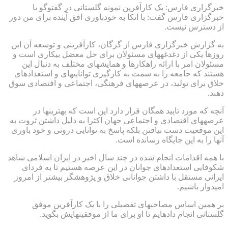
خبرگزاری فارس: یک کارآفرین نمونه گلستانی در گفت‎وگو با
خبرگزاری فارس گفت: با اتکا به خودباوری افق آینده برای من دور
از دسترس نیست.
به گزارش خبرگزاری فارس از گرگان، کارآفرینی و توسعه آن این
روزها یکی از دغدغه‎های مسئولان برای حل معضل بیکاری است و
مسئولان امر با ارائه راهکارها و همایش‎های مختلف به دنبال این
هستند که جامعه را به سمت به کارگیری توانایی‎های و استعدادهای
خلاق برای تولید، در عرصه‎های فرهنگی، اجتماعی و اقتصادی سوق
دهند.
آنچه که مورد تایید همگان قرار دارد این است که بهترین‎ها در
عرصه‎های اقتصادی و اجتماعی جهان اکثرا به دلیل داشتن ثروت به
این موقعیت دست نیافتن بلکه پاسخ به توانایی درونی و خود باوری
آنها را به این جایگاه رسانده است.
با همه اقدامات انجام شده در چند سال اخیر در ایران اسلامی شاهد
شکوفایی استعدادهای جوانان در این عرصه هستیم تا به فردای
ایرانی مستقل با داشتن جوانانی خلاق و پژوهشگر بیشتر از امروز
امیدوار باشیم.
بر همین اساس مصاحبه‎ای تفصیلی را با یک کارآفرین موفق
گلستانی انجام داده‎ایم تا او برای ما از موفقیت‎هایش بگوید.