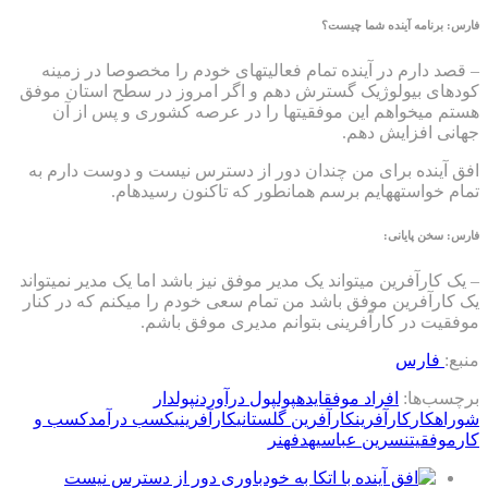
فارس: برنامه آینده شما چیست؟
– قصد دارم در آینده تمام فعالیت‎های خودم را مخصوصا در زمینه
کودهای بیولوژیک گسترش دهم و اگر امروز در سطح استان موفق
هستم می‎خواهم این موفقیت‎ها را در عرصه کشوری و پس از آن
جهانی افزایش دهم.
افق آینده برای من چندان دور از دسترس نیست و دوست دارم به
تمام خواسته‎هایم برسم همانطور که تاکنون رسیده‎ام.
فارس: سخن پایانی:
– یک کارآفرین می‎تواند یک مدیر موفق نیز باشد اما یک مدیر نمی‎تواند
یک کارآفرین موفق باشد من تمام سعی خودم را می‎کنم که در کنار
موفقیت در کارآفرینی بتوانم مدیری موفق باشم.
منبع:
فارس
برچسب‌ها:
افراد موفق
ایده
پول
پول درآوردن
پولدار
شو
راهکار
کارآفرین
کارآفرین گلستانی
کارآفرینی
کسب درآمد
کسب و
کار
موفقیت
نسرین عباسی
هدف
هنر