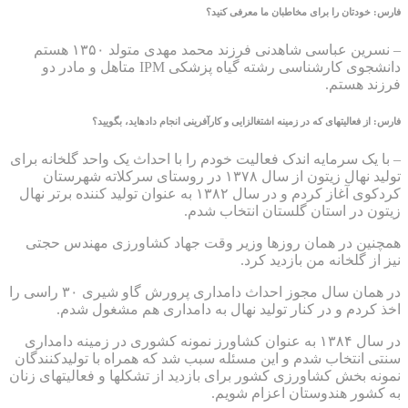
فارس: خودتان را برای مخاطبان ما معرفی کنید؟
– نسرین عباسی شاهدنی فرزند محمد مهدی متولد ۱۳۵۰ هستم
دانشجوی کارشناسی رشته گیاه پزشکی IPM متاهل و مادر دو
فرزند هستم.
فارس: از فعالیت‎های که در زمینه اشتغالزایی و کارآفرینی انجام داده‎اید، بگویید؟
– با یک سرمایه اندک فعالیت خودم را با احداث یک واحد گلخانه برای
تولید نهال زیتون از سال ۱۳۷۸ در روستای سرکلاته شهرستان
کردکوی آغاز کردم و در سال ۱۳۸۲ به عنوان تولید کننده برتر نهال
زیتون در استان گلستان انتخاب شدم.
همچنین در همان روزها وزیر وقت جهاد کشاورزی مهندس حجتی
نیز از گلخانه من بازدید کرد.
در همان سال مجوز احداث دامداری پرورش گاو شیری ۳۰ راسی را
اخذ کردم و در کنار تولید نهال به دامداری هم مشغول شدم.
در سال ۱۳۸۴ به عنوان کشاورز نمونه کشوری در زمینه دامداری
سنتی انتخاب شدم و این مسئله سبب شد که همراه با تولیدکنندگان
نمونه بخش کشاورزی کشور برای بازدید از تشکل‎ها و فعالیت‎های زنان
به کشور هندوستان اعزام شویم.