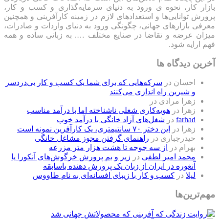
بازار کار، نحوه ی ورود به دنیای سرمایه‌گذاری و کسب و کار،
پرورش توانایی‌ها و استعدادهای لازم در زمینه کارآفرینی و همچنین
معرفی بازارهای جهانی، چگونگی ورود به دنیای واردات و صادرات،
میزان عرضه و تقاضا در صنایع مختلف …. به زبانی ساده و همه
فهم ارایه شود.
آخرین دیدگاه ها
احسان
در
سرکه‌هایی که برای شما یک کسب و کار بی‌دردسر
و شیرین راه اندازی می‌کنند
زهرا مرادی
در
زهرا
در
هویه‌کاری شغلی ناشناخته اما با درآمد مناسب
farhad
در
شغل‌های آزاد خانگی با درآمد خوب
زهرا
در
این دختر ۷۰ سانتیمتری، یک کارآفرین نمونه است
حیدرجباری
در
راهنمای گرفتن مجوز مشاغل خانگی
بهرام
در
از سه جوجه تا هشت هزار متر مزرعه
محمد امیر لطفی
در
زیر و بم پرورش خرگوش‌های آنکورا یا
آنغوره در ایران از زبان یک پرورش دهنده باسابقه
لیلا
در
کسب و کار با زیبای افسانه‌ای به نام طاووس
مهم‌ترین‌ها