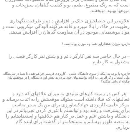
است که به رنگ مطبوع، طعم، بو و کیفیت گیاهان، سبزیجات و
میوه‎ها بهبود می‎بخشد.
علاوه بر این حاصلخیزی خاک را افزایش داده و ظرفیت نگهداری
رطوبت در خاک را بالا می‎برد و فاقد هرگونه آلودگی میکروبی است و
مواد بیوشیمیایی موجود در آن مقاومت گیاهان را افزایش می‎دهد.
فارس: میزان اشتغالزایی شما چه میزان بوده است؟
– در حال حاضر سه نفر کارگر دائم و و شش نفر کارگر فصلی را
مشغول به کار دارم.
فارس: با توجه به اینکه از سوی دانشگاه علمی – کاربردی فرصتی فراهم شده تا شما در نمایشگاه
ملی اشتغال و کارآفرینی به ارائه توانمندی‎های خود بپردازید نقش این دانشگاه را در موفقیت‎هایتان
چگونه ارزیابی می‎کنید؟
– هر کس در زمینه کارهای تولیدی به میزان علاقه‎ای که دارد و
فعالیت‎های که قبلا داشته است می‎تواند موقعیتش را به اثبات برساند و
مرکز علمی-کاربردی جهادکشاورزی برای من یک بستر مناسب
برای پیشرفت و رشد بود و توانستم با تئوری کردن تجربیاتم در این
دانشگاه و داشتن علم و عمل در کنار هم خلاقیت‎ها و استعدادهایم را
به منصه ظهور برسانم و مستحکم‎تر از گذشته برای آینده گام
بردارم.