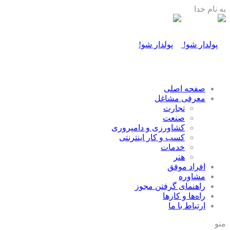
به نام خدا
صفحه اصلی
معرفی مشاغل
تجارت
صنعت
كشاورزی و دامپروری
كسب و كار اينترنتی
خدمات
هنر
افراد موفق
مشاوره
راهنمای گرفتن مجوز
راه‌ها و كارها
ارتباط با ما
منو