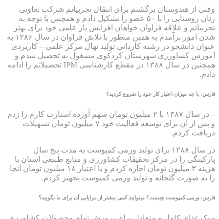
وقتی از هندوستان برگشتم برای انتقال تجربیاتم شرکت تعاونی
زنان روستایی را با ۵۰ عضو را تشکیل دادم و همچنین با توجه به
تجربیاتم و علاقه فراوان خواهان افزایش بار علمی خود برای بهتر
شدن امور برآمدم به همین منظور با تلاش فراوان در سال ۱۳۸۶ به
عنوان دانشجو در رشته کاردانی تولید نهال مرکز علمی – کاربردی
آموزش کشاورزی شهرستان کردکوی مشغول به تحصیل شدم و
همچنین در سال ۱۳۸۸ در مقطع کارشناسی IPM تحصیلاتم را ادامه
دادم.
فارس: با چه میزان اعتبار کار خود را شروع کردید؟
– در سال ۱۳۸۷ با ۲ میلیون تومان سهم آورده استارت کارم را زدم
و پس از آن برای توسعه فعالیت خود ۷ میلیون تومان تسهیلات
دریافت کردم.
در سال ۱۳۸۸ برای تولید ورمی کمپوست به مدت پنج سال
پارکینگی را در مرکز تحقیقات کشاورزی و منابع طبیعی استان با
هزینه ۳ میلیون تومان اجاره کردم و با اعتبار ۱۸ میلیون تومان آنجا
را به صورت گلخانه و تولید ورمی کمپوست تجهیز کردم.
فارس: ورمی کمپوست چیست؟ می‎توانید کمی بیشتر از مزایایی آن برای ما بگویید؟
– یک غذای کامل و متعادل برای پرورش تمام محصولات کشاورزی