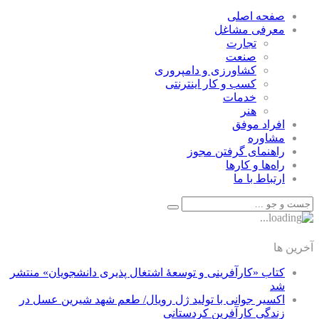
صفحه اصلی
معرفی مشاغل
تجارت
صنعت
كشاورزی و دامپروری
كسب و كار اينترنتی
خدمات
هنر
افراد موفق
مشاوره
راهنمای گرفتن مجوز
راه‌ها و كارها
ارتباط با ما
آخرین ها
کتاب «کارآفرینی و توسعۀ اشتغال پذیری دانشجویان» منتشر
شد
اکسیر جوانی با تولید ژل رویال/ طعم شهد شیرین عسل‌ در
زندگی کارآفرین کردستانی