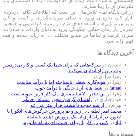
چشمشان به آینده است، آینده ای که دوست دارند با دستانشان و با
فکرشان آن را زیبا بسازند.
در این پایگاه تمام تلاش‌مان این است که ‌اطلاعات کافی درباره‌ی
بازار کار، نحوه ی ورود به دنیای سرمایه‌گذاری و کسب و کار،
پرورش توانایی‌ها و استعدادهای لازم در زمینه کارآفرینی و همچنین
معرفی بازارهای جهانی، چگونگی ورود به دنیای واردات و صادرات،
میزان عرضه و تقاضا در صنایع مختلف …. به زبانی ساده و همه
فهم ارایه شود.
آخرین دیدگاه ها
احسان
در
سرکه‌هایی که برای شما یک کسب و کار بی‌دردسر
و شیرین راه اندازی می‌کنند
زهرا مرادی
در
زهرا
در
هویه‌کاری شغلی ناشناخته اما با درآمد مناسب
farhad
در
شغل‌های آزاد خانگی با درآمد خوب
زهرا
در
این دختر ۷۰ سانتیمتری، یک کارآفرین نمونه است
حیدرجباری
در
راهنمای گرفتن مجوز مشاغل خانگی
بهرام
در
از سه جوجه تا هشت هزار متر مزرعه
محمد امیر لطفی
در
زیر و بم پرورش خرگوش‌های آنکورا یا
آنغوره در ایران از زبان یک پرورش دهنده باسابقه
لیلا
در
کسب و کار با زیبای افسانه‌ای به نام طاووس
مهم‌ترین‌ها