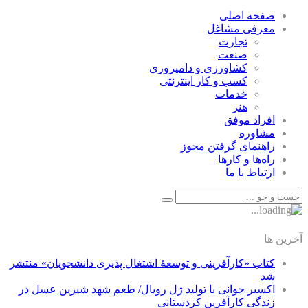
صفحه اصلی
معرفی مشاغل
تجارت
صنعت
كشاورزی و دامپروری
كسب و كار اينترنتی
خدمات
هنر
افراد موفق
مشاوره
راهنمای گرفتن مجوز
راه‌ها و كارها
ارتباط با ما
آخرین ها
کتاب «کارآفرینی و توسعۀ اشتغال پذیری دانشجویان» منتشر
شد
اکسیر جوانی با تولید ژل رویال/ طعم شهد شیرین عسل‌ در
زندگی کارآفرین کردستانی