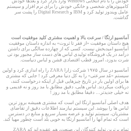
خودش را با نام انتخابی Windows وارد بازار کرد و بعدها خودش
کامپیوترهای شخصی و خانگی خودش را برای نرم افزار و سیستم
عامل ویندوز تولید کرد و IBM و Digital Research را پشت سر
گذاشت.
آمانسیو ارتگا / سرعت بالا و اهمیت مشتری کلید موفقیت است
هیچ داستان موفقیت «از فقر تا ثروت» به اندازه داستان موفقیت
آمانسیو امیدبخش نیست. کسی که از چهارده سالگی برای داشتن
درآمد در یک فروشگاه تولیدی لباس های دست ساز مجبور بود تی
شرت بدوزد، امروز قطب اقتصادی فشن و لباس دنیاست.
آمانسیو در سال ۱۹۷۵ شرکت زارا ZARA را راه اندازی کرد و اولین
سیستم «مُد سرعتی» را به کل دنیا معرفی کرد ! جایی که مشتری
ها برای اولین بار در تاریخ چیزهایی قبل از اینکه درخواست کنند،
دریافت میکردند. لباس هایی، دقیق مطابق با مد روز و نه قدیمی و
نه خیلی جدیدتر… دقیقا مطابق با مد روز !
هدف اصلی آمانسیو ارتگا این است که مشتری همیشه بروز ترین
لباس ها را بپوشد. این سیستم نیازمند اطلاعات دقیق از تقاضای
مشتریان، سیستم تولید و عرضه بسیار سریع و منابع در دسترس
است که تمام آنها را آمانسیو ارتگا به خوبی بلد است چطور مهیا کند.
تمام برترین تولید کنندگان این صنعت، هم عقیده اند که ZARA