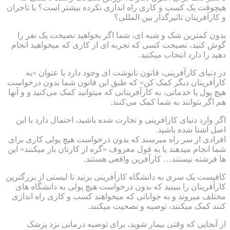
هیچوقت یک کسب و کاری راه اندازی نکرده بیشتر است؟ یا تاجران
و کارآفرینان تاثیرگذار بین المللی؟
بدون کمترین شک و شبه ای، شما اگر بخواهید نصیحت یک نفر را
گوش کنید، نصیحت کسی که تجربه ای از کاری که میخواهید انجام
دهید را دارد انتخاب میکنید.
در دنیای کارآفرینی، قانون نانوشت ای وجود دارد با عنوان «به
کارآفرینان دیگر کمک کن» که طبق این قانون شما بدون درخواست
هیچ پول یا خدماتی، به کارآفرینانی که میتوانید کمک می‌کنید و و آنها
هم اگر بتوانند به شما کمک می‌کنند.
اگر وارد دنیای کارافرینی و تجارت شده باشید، احتمال دارد با این
اصل آشنا شده باشید.
افرادی از سر راه میرسند که بدون درخواست هیچ پولی کاری برای
شما انجام میدهند یا به قول معروف «گره از کارتان باز میکنند» این
ها فرشته نیستند… کارآفرین واقعی هستند.
کافیست یک سری به دانشگاه کارآفرینی بزنید تا لیستی از بزرگترین
کارآفرینان را ببینید که بدون درخواست هیچ پولی به دانشگاه های
مختلف میروند و به جوانانی که میخواهند کسب و کاری راه اندازی
کنند کمک میکنند، توصیه و نصحیت میکنند.
از آنجایی که وقتی بیمار شوید، برای توصیه درمانی نزد پزشک