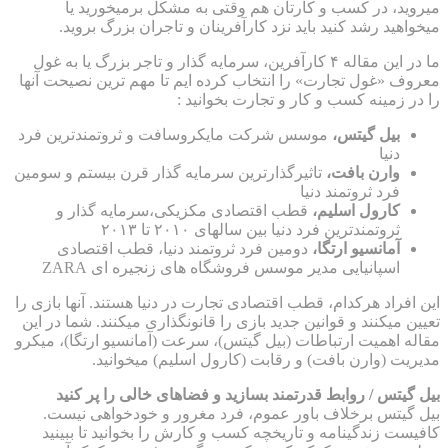
میروید، در کسب و کارتان هم وقتی به مشکل برمیخورید یا
میخواهید رشد کنید باید نزد کارآفرینان و تاجران بزرگ بروید.
ما در این مقاله ۴ کارآفرین، سرمایه گذار و تاجر بزرگ یا به غول
معروف «غول تجارت» را انتخاب کرده ایم تا مهم ترین نصیحت آنها
را در زمینه کسب و کار و تجارت بخوانید :
بیل گیتس،
موسس شرکت مایکروسافت و ثروتمندترین فرد
دنیا
وارن بافت،
تاثیرگذارترین سرمایه گذار قرن بیستم و سومین
فرد ثروتمند دنیا
کارول اسلیم،
قطب اقتصادی مکزیکی،سرمایه گذار و
ثروتمندترین فرد دنیا بین سالهای ۲۰۱۰ تا ۲۰۱۳
آمانسیو ارتگا،
دومین فرد ثروتمند دنیا، قطب اقتصادی
اسپانیایی مدیر موسس فروشگاه های زنجیره ای ZARA
این افراد هرکدام، قطب اقتصادی تجارت در دنیا هستند. آنها بازی را
تعیین میکنند و قوانین جدید بازی را قانونگذاری میکنند. شما در این
مقاله اهمیت ارتباطات (بیل گیتس)، سرعت (آمانسیو ارتگا)، میکرو
مدیریت (وارن بافت) و رقابت (کارول اسلیم) میخوانید.
بیل گیتس / روابط قدرتمند بسازید و فضاهای خالی را پر کنید
بیل گیتس برخلاف باور عموم، فرد مغرور و خودخواهی نیست.
کافیست زندگینامه و تاریخچه کسب و کارش را بخوانید تا ببینید