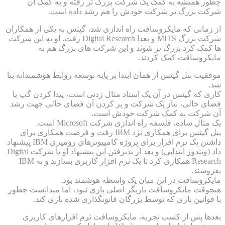
چطور همیشه به کمک یک شرکت بزرگ تر رفته و به کمک آن
شرکت بزرگ تر شرکت خودش را هم رشد داده است.
از زمانی که مایکروسافت راه اندازی شد، گیتس به یکی از همکاران
شرکت بزرگ MITS و بعدا Digital Research رفت. او به این شرکت
ها کمک کرد بزرگ تر شوند و این شرکت های بزرگ هم به
مایکروسافت کمک کردند.
موفقیت بیل گیتس از همان ابتدا بر پایه توسعه روابط هوشمندانه بنا
شد.
کاری که گیتس در آن یک استاد مثال زدنی است، پیدا کردن گپ یا
فضای خالی، نیاز یک شرکت و پر کردن آن فضای خالی جهت رشد
آن شرکت به کمک شرکت خودش است.
یک مثال ساده، فلسفه راه اندازی شرکت Microsoft است.
بیل گیتس برای همکاری نزد IBM رفت و فرصت همکاری برای
داشتن یک نرم افزار برای پروژه کامپیوترهای رومیزی IBM پیشنهاد
داد (ویندوز ابتدایی) و بعد از پذیرفتن این پیشنهاد او با شرکت Digital
Research همکاری کرد تا یک نرم افزار کاربری بسازند و به IBM
بفروشند.
مایکروسافت در این میان یک واسطه هوشمند بود.
هیچوقت مایکروسافت بازیگر اصلی بازی نبود، اما میدانست چطور
با قوانین بازی که توسط بزرگان قانونگذاری شده بازی کند.
بعدها پس از کسب تجربه، مایکروسافت نرم افزارهای کاربری