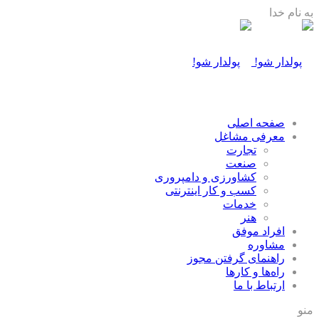
به نام خدا
صفحه اصلی
معرفی مشاغل
تجارت
صنعت
كشاورزی و دامپروری
كسب و كار اينترنتی
خدمات
هنر
افراد موفق
مشاوره
راهنمای گرفتن مجوز
راه‌ها و كارها
ارتباط با ما
منو