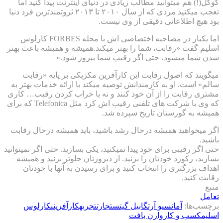
گوگل(!) هم میتوانید مطالب زیادی در دنیای اینترنت پیدا کنید اما
تعجب میکنید مردی که از سال ۲۰۱۰ تا ۲۰۱۳ ثروتمندترین فرد دنیا
بود هیچ اطلاعاتی دقیقی از وی نیست.
اما یکبار در مصاحبه اختصاصی اش با مجله FORBES کارلوس
اسلیم گفت «رقابت، شما را بهتر میکند.همیشه و همیشه باعث بهتر
شدن شما میشود، حتی اگر رقیب شما پیروز شود.»
میگویند که اصول رقابت این کارآفرین مکزیکی بر پایه «رقابت
سالم» است. او به کارمندانش توصیه میکند با ارائه خدمات بهتر به
مشتری رقابت را از آن خود کنند و نه با خراب کردن رقیب… کاری
که وی با شرکت های تلفنی رقیب اش کرد مثل Telefonica که برای
همیشه به گورستان تاریخ سپرده شد.
اگر میخواهید همیشه درحال رشد باشید، باید همیشه درحال رقابت
باشید.
حتی اگر رقیبی برای خود پیدا نمیکنید، یکی بسازید. حتی اگر نمیتوانید
بسازید، رکورد خودتان را بزنید. از دیروزتان جلوتر بزنید و همیشه
اهداف بزرگتری را انتخاب کنید و برای رسیدن به آنها با خودتان
رقابت کنید.
منبع
تعامل
برچسب‌ها:
آمانسیو آرتگا
بیل گیتس
تجارت
تجربه
کارآفرینی
کارلوس
اسلیم
کسب و کار
وارن بافت