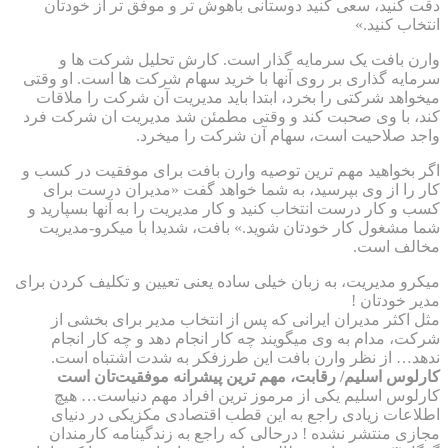
دقت کنید، سعی کنید دوستانی باهوش تر و موفق تر از خودتان
انتخاب کنید.»
وارن بافت یک سرمایه گذار است. کارش تحلیل شرکت ها و
سرمایه گذاری بر روی آنها با خرید سهام شرکت ها است. او وقتی
میخواهد شرکتی را بخرد، ابتدا باید مدیریت آن شرکت را ملاقات
کند، با وی صحبت کند و وقتی مطمئن شد مدیریت ان شرکت فرد
واجد صلاحیت است، سهام آن شرکت را میخرد.
اگر بخواهید مهم ترین توصیه وارن بافت برای موفقیت در کسب و
کار را از وی بپرسید، به شما خواهد گفت «مدیران درست برای
کسب و کار درست انتخاب کنید و کار مدیریت را به آنها بسپارید و
شما مشغول کار خودتان شوید.» بافت، شدیدا با میکرو-مدیریت
مخالف است.
میکرو مدیریت، به زبان خیلی ساده یعنی تعیین و تکلیف کردن برای
مدیر خودتان !
مثل اکثر مدیران ایرانی که پس از انتخاب مدیر برای بخشی از
شرکت، مدام به وی میگویند چه کار انجام دهد و چه کار انجام
ندهد… از نظر وارن بافت این طرزفکر به شدت اشتباه است.
کارلوس اسلیم/ رقابت، مهم ترین پیشرانه موفقیت‌تان است
کارلوس اسلیم یکی از مرموز ترین افراد مهم دنیاست… هیچ
اطلاعات زیادی راجع به این قطب اقتصادی مکزیکی در دنیای
مجازی منتشر نشده ! درحالی که راجع به زندگینامه کارمندان