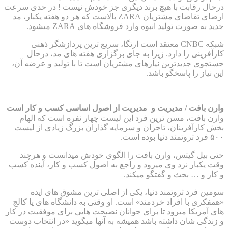
درحال رقابت با هیچ برند دیگری جز خودش نیست ! در حدی سرعت
ارضای تقاضای مشتریان ZARA بالاست که هر دو هفته یکبار، مد
جدید به صورت تولید انبوه وارد فروشگاه های ZARA میشود.
شبکه CNBC معتقد است ارتگا، سریع ترین پردازشگر ذهنی
کارآفرینی را دارد. زیرا به جای برگزاری هفته های مد، درحال
جستجوی جدیدترین نیازهای مشتریان است تا با تولید و عرضه آن،
این نیاز را پاسخگو باشد.
وارن بافت / مدیریت و مدیریت از اصول اساسی کسب و کار است
وارن بافت، مسن ترین فرد این لیست چهار نفره است که الهام
بخش کارآفرینان، تاجران و سرمایه گذاران بزرگ زیادی از لیست
۵۰۰ فرد ثروتمند دنیا بوده است.
حتی بیل گیتس، وارن بافت را الگوی خودش میدانست و هرچند
وقت یکبار نزد وی میرود و راجع به اصول کسب و کار، آینده کسب
و کار و … بحث و گفتگو میکند.
سومین فرد ثروتمند دنیا، یکی از اصلی ترین مشوق های ایده
«همفکری با افراد خردمند» است. او وقتی به دانشگاه های یا کالج
های آمریکا میرود تا برای جوانان نصیحت هایی برای موفقیت در کار
و زندگی شان داشته باشد همیشه به آنها میگوید «در انتخاب دوست