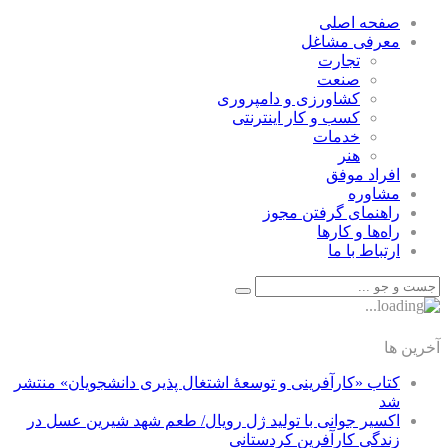
صفحه اصلی
معرفی مشاغل
تجارت
صنعت
كشاورزی و دامپروری
كسب و كار اينترنتی
خدمات
هنر
افراد موفق
مشاوره
راهنمای گرفتن مجوز
راه‌ها و كارها
ارتباط با ما
آخرین ها
کتاب «کارآفرینی و توسعۀ اشتغال پذیری دانشجویان» منتشر
شد
اکسیر جوانی با تولید ژل رویال/ طعم شهد شیرین عسل‌ در
زندگی کارآفرین کردستانی