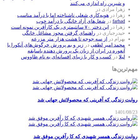
و شیرین راه اندازی می‌کنند
زهرا مرادی
در
زهرا
در
هویه‌کاری شغلی ناشناخته اما با درآمد مناسب
farhad
در
شغل‌های آزاد خانگی با درآمد خوب
زهرا
در
این دختر ۷۰ سانتیمتری، یک کارآفرین نمونه است
حیدرجباری
در
راهنمای گرفتن مجوز مشاغل خانگی
بهرام
در
از سه جوجه تا هشت هزار متر مزرعه
محمد امیر لطفی
در
زیر و بم پرورش خرگوش‌های آنکورا یا
آنغوره در ایران از زبان یک پرورش دهنده باسابقه
لیلا
در
کسب و کار با زیبای افسانه‌ای به نام طاووس
مهم‌ترین‌ها
روایت زندگی که آفرینی که محصولاتش جهانی شد
1401/08/23
روایت زندگی همسر شهیدی که کا رآفرین موفق شد