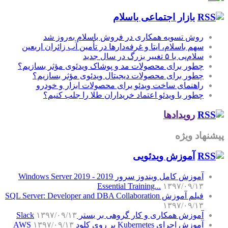
بازار اجتماعی باسلام
روش تسویه همکاری در فروش باسلام به‌روز شد
سهم باسلام، ایتا و غرفه‌دارها در تأمین آب زائران اربعین
سلام‌پی با ۵ تغییر بزرگ در سال جدید
چطور برای محصولات مد و پوشاک ویدئوی مؤثر بسازیم؟
چطور برای محصولات دیجیتال ویدئوی مؤثر بسازیم؟
راهنمای ساخت ویدئو برای محصولات ابزار و خودرو
چطور با ویدئو اعتماد خریداران طلا را جلب کنیم؟
رویدادها
پیشنهاد ویژه
آموزش‌ ویدئویی
آموزش کامل ویندوز سرور 2019 - Windows Server 2019
Essential Training...
۱۳۹۷/۰۹/۱۳
فیلم آموزش SQL Server: Developer and DBA Collaboration
۱۳۹۷/۰۹/۱۳
آموزش همکاری و کار گروهی بر بستر Slack
۱۳۹۷/۰۹/۱۳
آموزش اجرای Kubernetes بر روی کلود AWS
۱۳۹۷/۰۹/۱۳