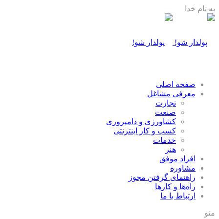
به نام خدا
صفحه اصلی
معرفی مشاغل
تجارت
صنعت
كشاورزی و دامپروری
كسب و كار اينترنتی
خدمات
هنر
افراد موفق
مشاوره
راهنمای گرفتن مجوز
راه‌ها و كارها
ارتباط با ما
منو