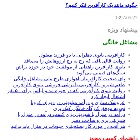
چگونه مانند یک کارآفرین فکر کنیم؟
1397/05/27
پیشنهاد ویژه
مشاغل خانگی
کارآفرینی بانوی دهلرانی با دو فرزند معلول
روایت قالی‌بافی که رج به رج آرزوهایش را می‌بافد
بانوی کارآفرین زاهدانی از موفقیت خود در حوزه تراش
سنگ‌های قیمتی می‌گوید
پای صحبت کارآفرینان اهوازی طرح ملی مشاغل خانگی
طعم شیرین کارآفرینی با ترشی فروشی بانوی کارآفرین
روایت بانوی کارآفرینی که در حوزه مد و لباس برای ۵۰ نفر
اشتغال ایجاد کرد
عروسک سازی و درآمد میلیونی در دوران کرونا
تجربه موفق کارگاه خانگی کیک پزی
درآمد در منزل با شیرینی پزی کسب درآمد در منزل با
شیرینی پزی و ساخت دسر
هر آنچه در مورد کار بسته‌بندی حبوبات در منزل باید بدانید
راهنمای کسب مجوز