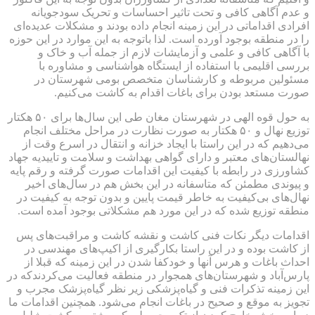
و عدم آگاهی کافی و تحت تاثیر احساسات و تحریک سودجویانه
افرادی اقداماتی در این زمینه انجام داده بودند و مشکلات عدیده‌ای
را در منطقه بوجود آورده است. لذا باتوجه به این موارد در این حوزه
با آگاهی کافی و علمی و آزمایشات لازم از جمله آب و خاک و
بررسی اقلیمی با استفاده از ایستگاه هواشناسی و مشاوره با
مسئولین مربوطه و کارشناسان متخصص بومی شهرستان در
صورت مستعد بودن برای باغات اقدام به کاشت می‌کنیم.
به حول قوه الهی در شهرستان مغان طی این سال‌ها برای ۵۰ هکتار
توزیع نهال و ۵۰ هکتار به صورت نظارت در مراحل مختلف انجام
می‌دهیم که در این راستا با ایجاد خزانه و انتقال در اسرع وقت از
نهالستان‌های معتبر و دارای گواهی بهداشت و سلامت و تاییدیه جهاد
کشاورزی در رابطه با کیفیت این اقدامات صورت گرفته و رقم پایه
و پیوندی مطمئن که متاسفانه در این بخش هم در سال‌های اخیر
نهال‌های بی‌کیفیت به خاطر قیمت پایین و بدون توجه به کیفیت در
منطقه توزیع شده که در این مورد هم مشکلاتی بوجود آمده است.
اقدامات دیگر نکات فنی کاشت و نقشه کاشت و مراقبت‌های پس
از کاشت بوده و در این راستا بکارگیری از اکیپ‌های مهندسی در
احداث باغات و هرس آنها و خودکفا شدن در این زمینه که قبلا از
پارس‌آباد و شهرستان‌های همجوار در منطقه فعالیت می‌کردندکه در
این زمینه تذکرات فنی و گیاه‌پزشکی زیر نظر گیاه‌پزشک مجرب و
تجویز به موقع و صحیح در باغات انجام می‌شود. همچنین اقدامات ما