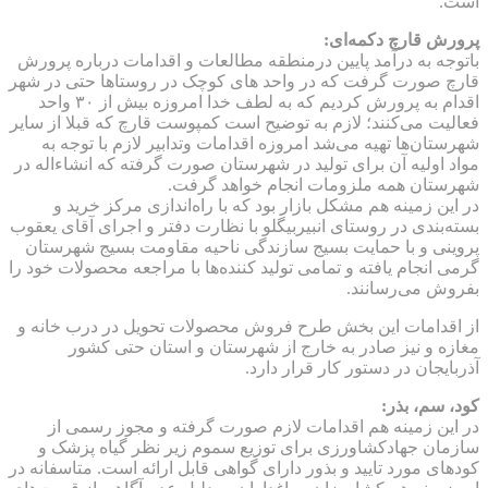
است.
پرورش قارچ دکمه‌ای:
باتوجه به درآمد پایین درمنطقه مطالعات و اقدامات درباره پرورش
قارچ صورت گرفت که در واحد های کوچک در روستاها حتی در شهر
اقدام به پرورش کردیم که به لطف خدا امروزه بیش از ۳۰ واحد
فعالیت می‌کنند؛ لازم به توضیح است کمپوست قارچ که قبلا از سایر
شهرستان‌ها تهیه می‌شد امروزه اقدامات وتدابیر لازم با توجه به
مواد اولیه آن برای تولید در شهرستان صورت گرفته که انشاءاله در
شهرستان همه ملزومات انجام خواهد گرفت.
در این زمینه هم مشکل بازار بود که با راه‌اندازی مرکز خرید و
بسته‌بندی در روستای انبیربیگلو با نظارت دفتر و اجرای آقای یعقوب
پروینی و با حمایت بسیج سازندگی ناحیه مقاومت بسیج شهرستان
گرمی انجام یافته و تمامی تولید کننده‌ها با مراجعه محصولات خود را
بفروش می‌رسانند.
از اقدامات این بخش طرح فروش محصولات تحویل در درب خانه و
مغازه و نیز صادر به خارج از شهرستان و استان حتی کشور
آذربایجان در دستور کار قرار دارد.
کود، سم، بذر:
در این زمینه هم اقدامات لازم صورت گرفته و مجوز رسمی از
سازمان جهادکشاورزی برای توزیع سموم زیر نظر گیاه پزشک و
کودهای مورد تایید و بذور دارای گواهی قابل ارائه است. متاسفانه در