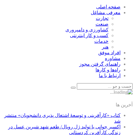
صفحه اصلی
معرفی مشاغل
تجارت
صنعت
كشاورزی و دامپروری
كسب و كار اينترنتی
خدمات
هنر
افراد موفق
مشاوره
راهنمای گرفتن مجوز
راه‌ها و كارها
ارتباط با ما
آخرین ها
کتاب «کارآفرینی و توسعۀ اشتغال پذیری دانشجویان» منتشر
شد
اکسیر جوانی با تولید ژل رویال/ طعم شهد شیرین عسل‌ در
زندگی کارآفرین کردستانی