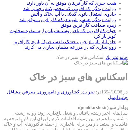
هفت چیزی که کارآفرینان موفق به آن باور دارند
روایت زندگی که آفرینی که محصولاتش جهانی شد
جادوی اشتغال بانوی گیلانی با آب ،خاک و آتش
روایت زندگی همسر شهیدی که کا رآفرین موفق شد
زهره صداقت کارآفرین موفق
جوان کارآفرینی که پای روستانشینان را به سفره سخاوت
کویر باز کرد
خلق آثار ناب از چوب خشک با دستان یک بانوی کارآفرین
زوج نجاری که در مزرعه مبلمان نجاری می کارند
خانه
تيتر يك
اسکناس های سبز در خاک
اسکناس های سبز در خاک
در
1394/10/06
در:
تيتر يك
,
كشاورزی و دامپروری
,
معرفي مشاغل
چاپ
ایمیل
پولدار شو (pooldarsho.ir):
سال‌های اخیر رشته باغبانی و شغل باغ‌داری روند رو به رشدی
داشته و ما هم در این زمینه اقدامات لازم را برای این کار با توجه به
قابلیت و استعداد زمین برای باغداری از جمله فاکتورهای آب و خاک
و اقلیم که متاسفانه تعدادی از کشاورزان بدون توجه به این فاکتور