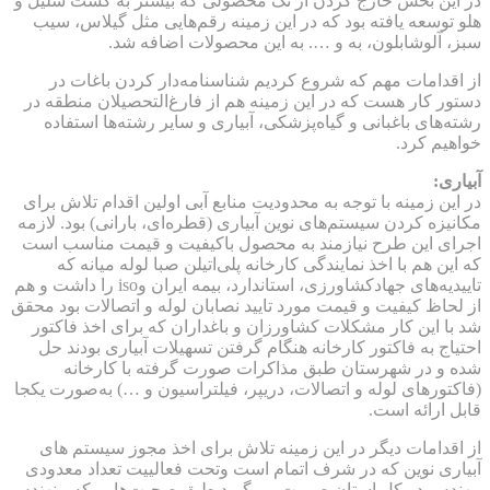
در این بخش خارج کردن از تک محصولی که بیشتر به کشت شلیل و
هلو توسعه یافته بود که در این زمینه رقم‌هایی مثل گیلاس، سیب
سبز، آلوشابلون، به و …. به این محصولات اضافه شد.
از اقدامات مهم که شروع کردیم شناسنامه‌دار کردن باغات در
دستور کار هست که در این زمینه هم از فارغ‌‌التحصیلان منطقه در
رشته‌های باغبانی و گیاه‌پزشکی، آبیاری و سایر رشته‌ها استفاده
خواهیم کرد.
آبیاری:
در این زمینه با توجه به محدودیت منابع آبی اولین اقدام تلاش برای
مکانیزه کردن سیستم‌های نوین آبیاری (قطره‌ای، بارانی) بود. لازمه
اجرای این طرح نیازمند به محصول باکیفیت و قیمت مناسب است
که این هم با اخذ نمایندگی کارخانه پلی‌اتیلن صبا لوله میانه که
تاییدیه‌های جهادکشاورزی، استاندارد، بیمه ایران وiso را داشت و هم
از لحاظ کیفیت و قیمت مورد تایید نصابان لوله و اتصالات بود محقق
شد با این کار مشکلات کشاورزان و باغداران که برای اخذ فاکتور
احتیاج به فاکتور کارخانه هنگام گرفتن تسهیلات آبیاری بودند حل
شده و در شهرستان طبق مذاکرات صورت گرفته با کارخانه
(فاکتورهای لوله و اتصالات، دریپر، فیلتراسیون و …) به‌صورت یکجا
قابل ارائه است.
از اقدامات دیگر در این زمینه تلاش برای اخذ مجوز سیستم های
آبیاری نوین که در شرف اتمام است وتحت فعالییت تعداد معدودی
مهندس در کل استان صورت می‌گیرد طبق صحبت‌هایی که منهندس