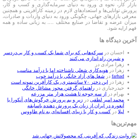
بازار کار، نحوه ی ورود به دنیای سرمایه‌گذاری و کسب و کار،
پرورش توانایی‌ها و استعدادهای لازم در زمینه کارآفرینی و همچنین
معرفی بازارهای جهانی، چگونگی ورود به دنیای واردات و صادرات،
میزان عرضه و تقاضا در صنایع مختلف …. به زبانی ساده و همه
فهم ارایه شود.
آخرین دیدگاه ها
احسان
در
سرکه‌هایی که برای شما یک کسب و کار بی‌دردسر
و شیرین راه اندازی می‌کنند
زهرا مرادی
در
زهرا
در
هویه‌کاری شغلی ناشناخته اما با درآمد مناسب
farhad
در
شغل‌های آزاد خانگی با درآمد خوب
زهرا
در
این دختر ۷۰ سانتیمتری، یک کارآفرین نمونه است
حیدرجباری
در
راهنمای گرفتن مجوز مشاغل خانگی
بهرام
در
از سه جوجه تا هشت هزار متر مزرعه
محمد امیر لطفی
در
زیر و بم پرورش خرگوش‌های آنکورا یا
آنغوره در ایران از زبان یک پرورش دهنده باسابقه
لیلا
در
کسب و کار با زیبای افسانه‌ای به نام طاووس
مهم‌ترین‌ها