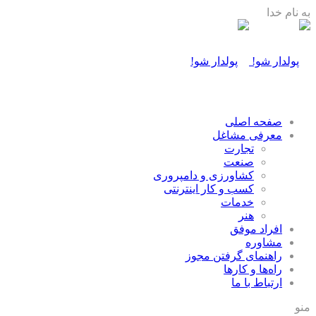
به نام خدا
صفحه اصلی
معرفی مشاغل
تجارت
صنعت
كشاورزی و دامپروری
كسب و كار اينترنتی
خدمات
هنر
افراد موفق
مشاوره
راهنمای گرفتن مجوز
راه‌ها و كارها
ارتباط با ما
منو