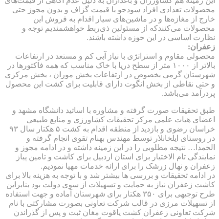
این زمینه هم کشاورزان و باغداران به دلیل عدم آگاهی از قیمت‌های
محصولات تعدادی افراد سودجو با قیمت گزاف و بدون مجوز حتی
خارج از مغازه‌ها و در ماشین‌های سیار اقدام به فروش این
محصولات می‌کنندکه از مسئولین ذی‌ربط خواهشمندیم توجه و
نظارت اساسی در این حوزه داشته باشند.
زعفران:
محصولی مقاوم و استراتژی با نیاز آبی کم و مستعد در ارتفاعات
بالاتر از ۱۰۰۰ متر از سطح دریا با خاک مناسب که همه فاکتورها در
شهرستان گرمی بخصوص در ارتفاعات بخش موران ، بخش مرکزی
و حتی نقاطی از بخش انگوت دارای قابلیت برای کشت این محصول
پردرآمد می‌باشد.
طبق تحقیقات صورت گرفته و مشاوره با اساتید دانشگاه مشهد و
اعضای هیات علمی مرکز تحقیقات کشاورزی و منابع طبیعی
خراسان رضوی و بازدید از منطقه اقدام به کشت ۵ هکتار سال ۹۳
در روستای ایلخانلار توسط مهندس بهنام تقوی انجام گرفته و
الحمدا… نتیجه مطلوبی را در این زمینه داشته و در ادامه مجوز و
نمایندگی تام الاختیار برای استان اردبیل برای کاشت و تامین پیاز
زعفران و نهال زرشک را برای ارائه خدمات مهیا نمودیم.
در ادامه تحقیقات و بررسی ها بیشتر شد و با توجه به هزینه بالا برای
کاشت زعفران نیاز به حمایت و تسهیلات از سوی دولت بود بنابراین
طرح توجیهی برای ۳۵۰ هکتار برای شهرستان آماده و جهت استفاده
از تسهیلات مرزی در قالب شرکت تعاونی بصورت مشارکتی با نام
شرکت تعاونی زعفران کشت یاقوت مغان ثبت و پس از گذراندن