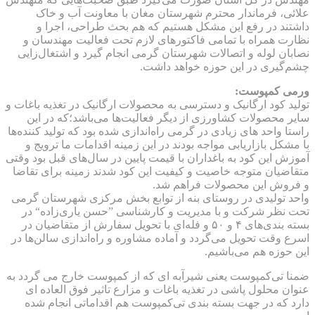
علائی، فرماندار محترم شهرستان مغان با معاونت آب و خاک
داشتند در رفع این مشکل هستیم که هم بحث طراحی، اجرا و
نظارت همراه با تمامی فاکتورهای لازم تحت فعالیت مهندسان و
نصابان لوله و اتصالات شهرستان گرمی انجام گیرد و اشتغال‌زایی
چشم‌گیری در این حوزه خواهد داشت.
ورمی کمپوست:
تولید کود ارگانیک و دسترسی به محصولات ارگانیک در تغذیه باغات و
سایر محصولات کشاورزی از دیگر فعالیت‌ها می‌باشد؛که در این
راستا واحد های زیادی در گرمی راه‌اندازی شده بود که تولید کننده‌ها
با مشکل بازاریابی مواجه بودند در این زمینه اقدامات ما ترویج و
آموزش این کود به باغداران با قیمت پایین در سال‌های قبل بود وقتی
متقاضیان متوجه خاصیت و کیفیت این کود شدند زمینه برای تقاضا
و فروش این محصولات فراهم شد.
واحد تولیدی در روستای بنه از توابع بخش مرکزی شهرستان گرمی
تحت نظر شرکت و با مدیریت و کارشناسی ”حسن یاری‌زاده“ در
بسته بندی‌های ۴ و ۵۰ و فله‌ای با تحویل سفارش از متقاضیان در
اسرع وقت تحویل می‌گردد و آماده مشاوره و راه‌اندازی سالن‌ها در
این حوزه هم می‌باشیم.
ضمنا تی‌کمپوست یعنی شیرآبه ای که از کمپوست خارج می گردد به
عنوان محلول پاشی در تغذیه باغات و مزارع تاثیر فوق العاده ای
دارد که در جهت بسته بندی تی‌کمپوست هم اقداماتی انجام شده