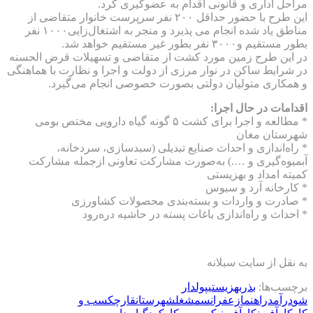
مراحل اداری و قانونی اقدام به عضوگیری کرد.
این طرح با حضور حداقل ۲۰۰ نفر سرپرست خانوار متقاضی از
مناطق یاد شده انجام می پذیرد و منجر به اشتغال‌زایی۱۰۰۰ نفر
بطور مستقیم و۳۰۰۰ نفر بطور غیر مستقیم خواهد شد.
در این طرح زمین مورد کشت از متقاضی و تسهیلات قرض الحسنه
در شرایط ساکن در نوار مرزی از دولت و اجرا و نظارت با هماهنگی
و همکاری متولیان دولتی بصورت خصوصی انجام می‌گیرد.
اقدامات در حال اجرا:
* مطالعه و اجرا برای کشت ۵ گونه گیاه دارویی مختص بومی
شهرستان مغان
* راه‌اندازی و احداث صنایع تبدیلی (سبدسازی، سردخانه،
آبمیوه‌گیری و ….) به‌صورت مشارکت تعاونی ازجمله مشارکت
کمیته امداد و بهزیستی
* کارخانه آرد و سبوس
* صادرت و واردات و بسته‌بندی محصولات کشاورزی
* احداث و راه‌اندازی باغات پسته در حاشیه دره‌رود
به نقل از سایت سبلانه
برچسب‌ها:
بذر
بهزیستی
پولدار
شو
درآمد
راهنما
زعفران
سم
شغل
شهرستان
قارچ
كسب و