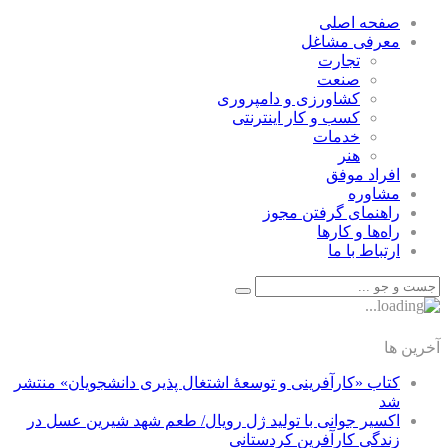
صفحه اصلی
معرفی مشاغل
تجارت
صنعت
كشاورزی و دامپروری
كسب و كار اينترنتی
خدمات
هنر
افراد موفق
مشاوره
راهنمای گرفتن مجوز
راه‌ها و كارها
ارتباط با ما
آخرین ها
کتاب «کارآفرینی و توسعۀ اشتغال پذیری دانشجویان» منتشر
شد
اکسیر جوانی با تولید ژل رویال/ طعم شهد شیرین عسل‌ در
زندگی کارآفرین کردستانی