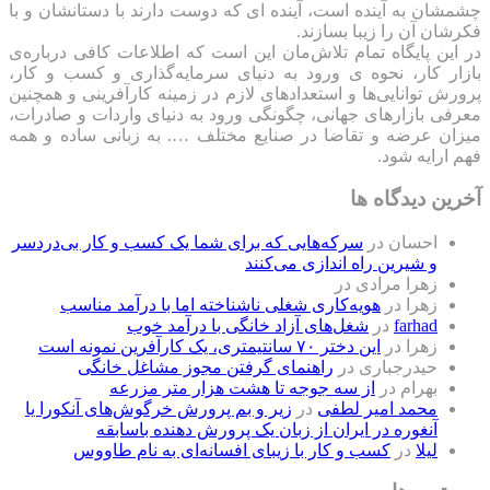
چشمشان به آینده است، آینده ای که دوست دارند با دستانشان و با
فکرشان آن را زیبا بسازند.
در این پایگاه تمام تلاش‌مان این است که ‌اطلاعات کافی درباره‌ی
بازار کار، نحوه ی ورود به دنیای سرمایه‌گذاری و کسب و کار،
پرورش توانایی‌ها و استعدادهای لازم در زمینه کارآفرینی و همچنین
معرفی بازارهای جهانی، چگونگی ورود به دنیای واردات و صادرات،
میزان عرضه و تقاضا در صنایع مختلف …. به زبانی ساده و همه
فهم ارایه شود.
آخرین دیدگاه ها
احسان
در
سرکه‌هایی که برای شما یک کسب و کار بی‌دردسر
و شیرین راه اندازی می‌کنند
زهرا مرادی
در
زهرا
در
هویه‌کاری شغلی ناشناخته اما با درآمد مناسب
farhad
در
شغل‌های آزاد خانگی با درآمد خوب
زهرا
در
این دختر ۷۰ سانتیمتری، یک کارآفرین نمونه است
حیدرجباری
در
راهنمای گرفتن مجوز مشاغل خانگی
بهرام
در
از سه جوجه تا هشت هزار متر مزرعه
محمد امیر لطفی
در
زیر و بم پرورش خرگوش‌های آنکورا یا
آنغوره در ایران از زبان یک پرورش دهنده باسابقه
لیلا
در
کسب و کار با زیبای افسانه‌ای به نام طاووس