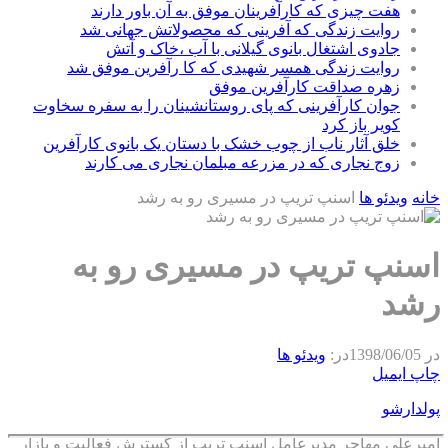
هفت چیزی که کارآفرینان موفق به آن باور دارند
روایت زندگی که آفرینی که محصولاتش جهانی شد
جادوی اشتغال بانوی گیلانی با آب ،خاک و آتش
روایت زندگی همسر شهیدی که کا رآفرین موفق شد
زهره صداقت کارآفرین موفق
جوان کارآفرینی که پای روستانشینان را به سفره سخاوت
کویر باز کرد
خلق آثار ناب از چوب خشک با دستان یک بانوی کارآفرین
زوج نجاری که در مزرعه مبلمان نجاری می کارند
خانه
ویدئو ها
اسنپ تریپ در مسیری رو به رشد
اسنپ تریپ در مسیری رو به
رشد
در
1398/06/05
در:
ویدئو ها
چاپ
ایمیل
پولدارشو
امیرعلی مهاجر مدیرعامل اسنپ تریپ از گسترش فعالیت و بازار