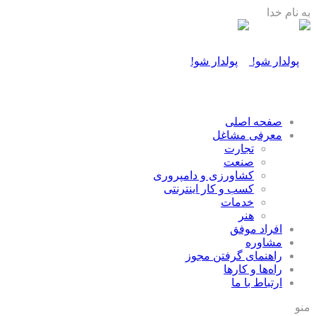
به نام خدا
صفحه اصلی
معرفی مشاغل
تجارت
صنعت
كشاورزی و دامپروری
كسب و كار اينترنتی
خدمات
هنر
افراد موفق
مشاوره
راهنمای گرفتن مجوز
راه‌ها و كارها
ارتباط با ما
منو