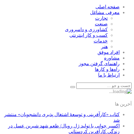
صفحه اصلی
معرفی مشاغل
تجارت
صنعت
كشاورزی و دامپروری
كسب و كار اينترنتی
خدمات
هنر
افراد موفق
مشاوره
راهنمای گرفتن مجوز
راه‌ها و كارها
ارتباط با ما
آخرین ها
کتاب «کارآفرینی و توسعۀ اشتغال پذیری دانشجویان» منتشر
شد
اکسیر جوانی با تولید ژل رویال/ طعم شهد شیرین عسل‌ در
زندگی کارآفرین کردستانی