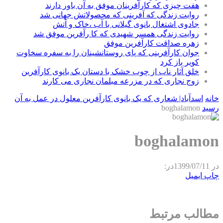
هفت چیزی که کارآفرینان موفق به آن باور دارند
روایت زندگی که آفرینی که محصولاتش جهانی شد
جادوی اشتغال بانوی گیلانی با آب ،خاک و آتش
روایت زندگی همسر شهیدی که کا رآفرین موفق شد
زهره صداقت کارآفرین موفق
جوان کارآفرینی که پای روستانشینان را به سفره سخاوت
کویر باز کرد
خلق آثار ناب از چوب خشک با دستان یک بانوی کارآفرین
زوج نجاری که در مزرعه مبلمان نجاری می کارند
خانه
اسدآباد| شعاری که یک بانوی کارآفرین معلول در عمل به آن
رسید
boghalamon
boghalamon
در
1399/07/11
در:
چاپ
ایمیل
مطالب مرتبط