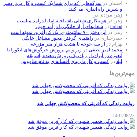
احسان
در
سرکه‌هایی که برای شما یک کسب و کار بی‌دردسر
و شیرین راه اندازی می‌کنند
زهرا مرادی
در
زهرا
در
هویه‌کاری شغلی ناشناخته اما با درآمد مناسب
farhad
در
شغل‌های آزاد خانگی با درآمد خوب
زهرا
در
این دختر ۷۰ سانتیمتری، یک کارآفرین نمونه است
حیدرجباری
در
راهنمای گرفتن مجوز مشاغل خانگی
بهرام
در
از سه جوجه تا هشت هزار متر مزرعه
محمد امیر لطفی
در
زیر و بم پرورش خرگوش‌های آنکورا یا
آنغوره در ایران از زبان یک پرورش دهنده باسابقه
لیلا
در
کسب و کار با زیبای افسانه‌ای به نام طاووس
مهم‌ترین‌ها
روایت زندگی که آفرینی که محصولاتش جهانی شد
1401/08/23