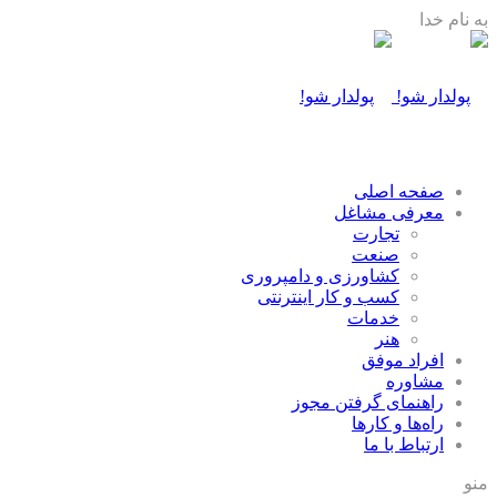
به نام خدا
صفحه اصلی
معرفی مشاغل
تجارت
صنعت
كشاورزی و دامپروری
كسب و كار اينترنتی
خدمات
هنر
افراد موفق
مشاوره
راهنمای گرفتن مجوز
راه‌ها و كارها
ارتباط با ما
منو