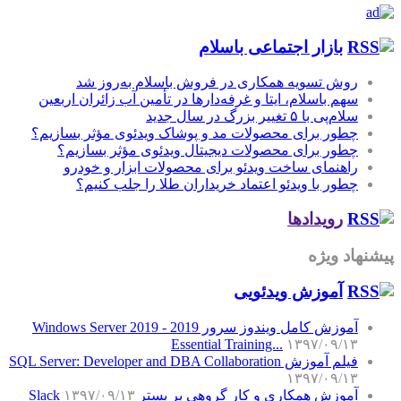
بازار اجتماعی باسلام
روش تسویه همکاری در فروش باسلام به‌روز شد
سهم باسلام، ایتا و غرفه‌دارها در تأمین آب زائران اربعین
سلام‌پی با ۵ تغییر بزرگ در سال جدید
چطور برای محصولات مد و پوشاک ویدئوی مؤثر بسازیم؟
چطور برای محصولات دیجیتال ویدئوی مؤثر بسازیم؟
راهنمای ساخت ویدئو برای محصولات ابزار و خودرو
چطور با ویدئو اعتماد خریداران طلا را جلب کنیم؟
رویدادها
پیشنهاد ویژه
آموزش‌ ویدئویی
آموزش کامل ویندوز سرور 2019 - Windows Server 2019
Essential Training...
۱۳۹۷/۰۹/۱۳
فیلم آموزش SQL Server: Developer and DBA Collaboration
۱۳۹۷/۰۹/۱۳
آموزش همکاری و کار گروهی بر بستر Slack
۱۳۹۷/۰۹/۱۳