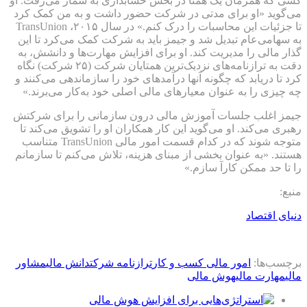
کسی که همزمان یک همتا در بخش حسابداری به شمار می‌رفت. او
می‌گوید «او برای مدتی در شرکت حضور داشت و به من کمک کرد
تا جزئیات این محاسبات را درک کنم.» در سال ۲۰۱۵، TransUnion
به سهامی‌عام تبدیل شد و جیمز باید به شرکت کمک می‌کرد تا این
گذار مالی را مدیریت کند. او برای افزایش مهارت‌ها و دانشش، به
دقت به ترازنامه‌های نزدیک‌ترین همتایان شرکت (۲۵ شرکت) نگاه
کرد تا دریابد که چگونه آنها درآمدهای خود را سازماندهی می‌کنند و
چه چیزی را به عنوان معیارهای مالی اصلی خود به‌کار می‌برند.»
جیمز اغلب جلسات آموزش مالی درون سازمانی را برای شرکتش
رهبری می‌کند. او می‌گوید این کار همکاران او را تشویق می‌کند تا
متوجه شوند که در کدام قسمت امور مالی TransUnion متناسب
هستند. «به عنوان بخشی از مبنای هزینه، تلاش می‌کنم تا سازمانم
را تا حد ممکن کارآ سازم.»
منبع:
دنیای اقتصاد
برچسب‌ها:
امور مالی کسب و کار
ترازنامه شرکت
دانش مالی
مشاور
مالی
مهارت مالی
هوش مالی