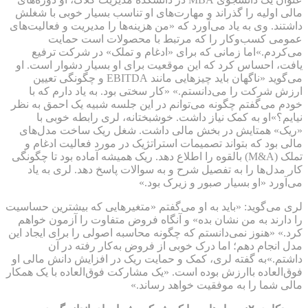
مالی اولیه را گذراند و مهارت‌های او تناسب بسیار خوبی با شغلش
داشتند. وی به یاد می‌آورد که «من هزینه‌ها را مدیریت و فعالیت‌های
عمومی کسب‌و‌کار را که مرتبط با محصولات است حمایت
می‌کردم.»اما زمانی که برای «ادغام و تملک» در شرکت ترفیع
یافت، احساس کرد که این موقعیت برای او بسیار دشوار است. او
می‌گوید «ناگهان باید چیزهایی مانند EBITDA و چگونگی تعیین
ارزش شرکت را می‌دانستم.» «کار سختی بود. به یاد دارم که با
خودم می‌گفتم چگونه می‌توانم در این جلسه شبیه یک احمق به نظر
نیایم؟»او به کمک نیاز داشت. خوشبختانه، لری رابطه خوبی با
«ریک» همتایش در بخش مالی داشت. شغل ریک ساخت مدل‌های
مالی بود که بتواند تصمیمات استراتژیک در مورد فعالیت ادغام و
تملک (M&A) بالقوه را اطلاع دهد. ریک همیشه آماده بود تا چگونگی
کار مدل‌ها را به تفصیل شرح و به سوالات پاسخ دهد. لری به یاد
می‌آورد «او بسیار صبور و زیرک بود.»
لری می‌گوید: «باید به او می‌گفتم «متغیرهایی که بیشترین حساسیت
را دارند به من نشان بده» و آنگاه فروض متفاوت را آزمون خواهم
کرد.» «هنوز نمی‌دانستم که چگونه محاسبه اصولی را برای ایجاد این
مدل انجام دهم؛ اما درک خوبی از فروض به‌کار رفته در آن
داشتم.»به گفته لری، کمک و حمایت ریک در افزایش دانش مالی او
فوق‌العاده باارزش بوده است. «یک مشارکت فوق‌العاده با یک همکار
مالی شما را به موفقیت خواهد رساند.»