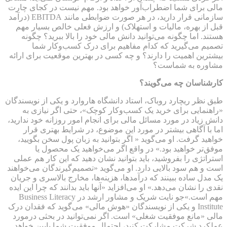
مالی برای شما اضطراب‌آور خواهد بود. مهم نیست در کجای چارت
سازمانی قرار دارید، در هر صورت ضوابطی مانند EBITDA (درآمد
قبل از بهره، مالیات و استهلاک) و ارزش فعلی خالص بسیار مهم
هستند. اما چگونه می‌توانید دانش مالی خود را بالا ببرید؟ چگونه
تصمیم‌ می‌گیرید که کدام مفاهیم برای درک کسب‌و‌کار شما
بیشترین اهمیت را دارند؟ و چه کسی در بهترین موقعیت برای ارائه
مشاوره به شماست؟
کارشناسان چه می‌گویند؟
طبق نظر ریچارد روباک، استاد دانشگاه هاروارد و یکی از نویسندگان
«راهنمایی برای خرید یک کسب‌و‌کار کوچک»، حتی اگر نیازی به
دانش زیاد در مورد مسائل مالی برای انجام امور روزانه خود ندارید،
اما با آگاهی بیشتر در مورد این موضوع، در شرایط بهتری قرار
خواهید گرفت. او می‌گوید « اگر بتوانید به زبان پول سخن بگویید،
موفق‌تر خواهید بود.» در واقع اگر می‌خواهید یک محصول یا
استراتژی را بفروشید، باید بتوانید نشان دهید که این کار هم عملی
است و هم سود بالایی دارد. او می‌گوید «تصمیم‌گیرندگان می‌خواهند
یک مدل ساده ببینند که درآمدها، هزینه‌ها، مخارج بالاسری و جریان
نقدی را نشان می‌دهد.» او می‌افزاید «آنها باید بدانند که چرا این ایده
مهم است.»جو نایت شریک و مشاور ارشد در Business Literacy
Institute و یکی از نویسندگان «هوش مالی» می‌گوید که فقدان درک
مالی «مانع موفقیت شغلی» است. اگر نمی‌توانید در بحثی درمورد
عملکرد شرکت مشارکت کنید، احتمال موفقیت شما پایین خواهد