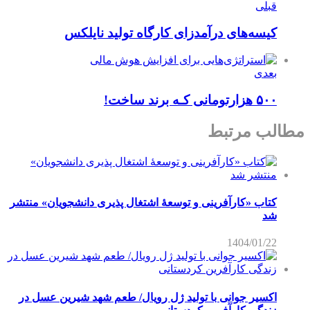
قبلی
کیسه‌های درآمدزای کارگاه تولید نایلکس
بعدی
۵۰۰ هزارتومانی کـه برند ساخت!
مطالب مرتبط
کتاب «کارآفرینی و توسعۀ اشتغال پذیری دانشجویان» منتشر
شد
1404/01/22
اکسیر جوانی با تولید ژل رویال/ طعم شهد شیرین عسل‌ در