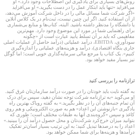
روش‌های بسیاری برای یادگیری این اصطلاحات وجود دارد.» او
می‌افزاید «تنها باید ابتکار عمل را در دست بگیرید.» او می‌افزاید
«اگر شرکت شما مسائل مالی را در داخل شرکت آموزش می‌دهد،
از آن استفاده کنید. اگر این چنین نیست، ثبت‌نام در یک کلاس آنلاین
یا دانشگاه را مدنظر داشته باشید. البته، کتاب‌ها و منابع بی‌شماری
برای راهنمایی شما در مورد این موضوع وجود دارد. مهم‌ترین
مفاهیمی که باید بر آن تسلط یابید عبارت است از «چگونه
سودآوری، EBITDA، درآمد عملیاتی (درآمد حاصل از عملیات اصلی
جاری بنگاه اقتصادی)، درآمد و هزینه‌های عملیاتی را اندازه‌گیری
کنیم». یک کتاب یا مرجع مالی سرمایه‌گذاری خوبی است؛ اما گوگل
نیز بسیار مفید خواهد بود.
ترازنامه را بررسی کنید
به گفته نایت باید خودتان را در صورت درآمد سازمان‌تان غرق کنید.
او می‌گوید «به ترازنامه شرکت توجه نشان دهید، سپس برای درک
آن تمام جنبه‌های آن را در نظر بگیرید.» به گفته روباک بهترین راه
یادگیری «بازنوشتن این اعداد» هم به صورت الکترونیکی و هم روی
کاغذ و سپس «گروه‌بندی آنها به طبقات مختلف است؛ طوری که
بتوانید میزان خرج‌کرد شرکت‌تان و محل حصول درآمد آن را ببینید.»
اعداد را به درصدها تبدیل کنید؛ به این ترتیب بسیار آسان‌تر تفکیک
درآمدها و هزینه‌ها برای شما ممکن خواهد بود.