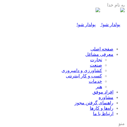
به نام خدا
صفحه اصلی
معرفی مشاغل
تجارت
صنعت
كشاورزی و دامپروری
كسب و كار اينترنتی
خدمات
هنر
افراد موفق
مشاوره
راهنمای گرفتن مجوز
راه‌ها و كارها
ارتباط با ما
منو