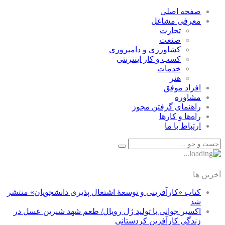
صفحه اصلی
معرفی مشاغل
تجارت
صنعت
كشاورزی و دامپروری
كسب و كار اينترنتی
خدمات
هنر
افراد موفق
مشاوره
راهنمای گرفتن مجوز
راه‌ها و كارها
ارتباط با ما
آخرین ها
کتاب «کارآفرینی و توسعۀ اشتغال پذیری دانشجویان» منتشر
شد
اکسیر جوانی با تولید ژل رویال/ طعم شهد شیرین عسل‌ در
زندگی کارآفرین کردستانی