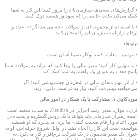
• گزارش‌های سه‌ماهه سازمان‌تان را مرور کنید؛ این کار به شما
کمک می‌کند نکات خاصی را که سودآور هستند درک کنید.
• با استفاده از مجموعه‌ای از سوالات «چه می‌شد اگر؟» اعداد و
ارقام ترازنامه سازمان‌تان را امتحان کنید.
نبایدها:
• بترسید؛ معادله کسب‌و‌کار نسبتا آسان است.
• به تنهایی کار کنید؛ مدیر مالی را پیدا کنید که بتواند به سوالات شما
پاسخ دهد و به عنوان یک راهنما به شما کمک کند.
• از اثر مهارت‌های مالی در شغل‌تان چشم‌پوشی کنید؛ اگر
می‌خواهید پیشرفت کنید، نیاز به فراست مالی دارید.
موردکاوی ۱: مشارکت با یک همکار در امور مالی
لری دانیوان، مدیر ارشد اجرایی در Ceridian، به شدت معتقد است
«همه رهبران سازمانی باید بتوانند با یک روش گسترده و پیچیده در
مورد اعداد و ارقام صحبت کنند.»اما لری می‌پذیرد که او همیشه
نتوانسته است این کار را انجام دهد. در اوایل شروع حرفه‌اش، او به
عنوان یک مدیر محصول در یک شرکت نرم‌افزار کار می‌کرد. به
عنوان یک دانشجوی MBA در دانشکده مدیریت کلاگ، او دوره‌های