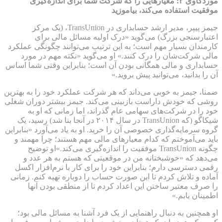
موردکاوی ۲: معیارهایی را که شرکت شما برای اندازه‌گیری
موفقیت استفاده می‌کند، بیاموزید
جیمز پیپر، مدیر ارشد حسابداری در TransUnion، (یک مرکز
اعتبارسنجی بزرگ) می‌گوید «درک اولیه مسائل مالی برای
کارمندان بسیار مهم است؛ به این ترتیب می‌توانند چگونگی عملکرد
مالی شرکت‌شان را درک کنند.» او می‌گوید «نکته مهم در مورد
حسابداری و مالی همگانی بودن آن است؛ بنابراین وقتی شما اساس
آن را بدانید، می‌توانید پیش بروید.»
ضمنا، جیمز به خوبی می‌داند که هر شرکت عملکرد خود را به بهترین
روشی که خودش داراست بازبینی می‌کند. جیمز بیشتر دوران شغلی
خود را در شرکت‌های سهامی عام گذراند، اما زمانی که او به
شیکاگو (که TransUnion در سال ۲۰۱۴ در آنجا بنا شد) رسید، یک
گروه سرمایه‌گذاری خصوصی آن را خرید. او به یاد می‌آورد «بنابراین
باید می‌آموختم که کدام معیارهای مالی مهم هستند؛ چرا مهمند و
چگونه TransUnion موفقیت را اندازه‌گیری می‌کند.»او توضیح
می‌دهد که «خوشبختانه من در موقعیتی که هستم به هر عدد و
رقمی دسترسی دارم؛ بنابراین خود را برای کار با نرم‌افزار اکسل
آماده و تلاش کردم تا این صورت حساب را دوباره تهیه کنم. زمانی
را صرف معتبر ساختن این اعداد کردم تا از منطقی بودن آنها
اطمینان یابم.»
او همچنین به دنبال راهنمایی از یک فرد آشنا به مسائل مالی بود؛