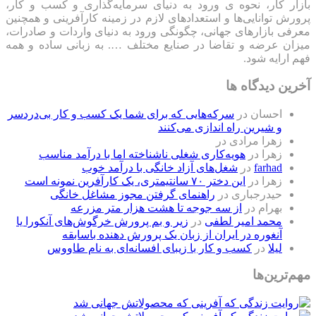
بازار کار، نحوه ی ورود به دنیای سرمایه‌گذاری و کسب و کار،
پرورش توانایی‌ها و استعدادهای لازم در زمینه کارآفرینی و همچنین
معرفی بازارهای جهانی، چگونگی ورود به دنیای واردات و صادرات،
میزان عرضه و تقاضا در صنایع مختلف …. به زبانی ساده و همه
فهم ارایه شود.
آخرین دیدگاه ها
احسان
در
سرکه‌هایی که برای شما یک کسب و کار بی‌دردسر
و شیرین راه اندازی می‌کنند
زهرا مرادی
در
زهرا
در
هویه‌کاری شغلی ناشناخته اما با درآمد مناسب
farhad
در
شغل‌های آزاد خانگی با درآمد خوب
زهرا
در
این دختر ۷۰ سانتیمتری، یک کارآفرین نمونه است
حیدرجباری
در
راهنمای گرفتن مجوز مشاغل خانگی
بهرام
در
از سه جوجه تا هشت هزار متر مزرعه
محمد امیر لطفی
در
زیر و بم پرورش خرگوش‌های آنکورا یا
آنغوره در ایران از زبان یک پرورش دهنده باسابقه
لیلا
در
کسب و کار با زیبای افسانه‌ای به نام طاووس
مهم‌ترین‌ها