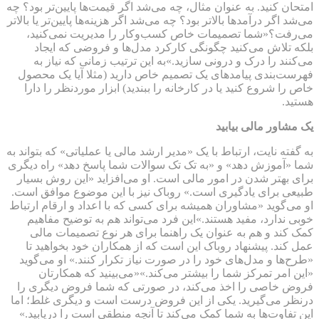
امتحان کنید. به عنوان مثال، چه می‌شد اگر قیمت‌ها پایین‌تر بود؟ چه
می‌شد اگر درآمد‌ها بالاتر بود؟ چه می‌شد اگر هزینه‌ها پایین‌تر یا بالا‌تر
می‌رفت؟«شما تصمیمات خاص کسب‌و‌کار را مدیریت نمی‌کنید،
بلکه تلاش می‌کنید چگونگی کارکرد مدل‌ها و فروضی که ایجاد
می‌کنند را درک و درونی سازید.»به این ترتیب زمانی که نیاز به
فهرست‌بندی پیامد‌های یک تصمیم خاص دارید (مثلا آیا یک محصول
خاص را شروع کنید یا در کارخانه را ببندید) ابزار موردنظر را دارا
هستید.
یک مشاور مالی بیابید
به گفته نایت، ارتباط با یک «مدیر ارشد مالی یا عملیاتی» که بتواند به
شما «آموزش دهد» و «به تک تک سوالات شما پاسخ دهد» راه دیگری
برای بهتر شدن در امور مالی است. او می‌افزاید «این روش بسیار
طبیعی برای یادگیری است.» روباک نیز با این موضوع موافق است.
او می‌گوید «مشاوران همیشه برای کسی که با اعداد و ارقام ارتباط
خوبی ندارد، مفید هستند.»این فرد می‌تواند هم به توضیح مفاهیم
کمک کند و هم به عنوان یک راهنما برای هر نوع تصمیمات مالی
عمل کند. پیشنهاد روباک این است که از همکاران خود بخواهید تا
«طرح‌ها و مدل‌های خود را در صورت نیاز تکرار کنند.» او می‌گوید
«این امر تمرکز شما را بیشتر می‌کند.»«می‌بینید که همکارتان
فروض خاصی را اخذ می‌کند، در صورتی که شما فروض دیگری را
درنظر می‌گیرید. یکی از این فروض درست است و دیگری غلط؛ اما
این تفاوت‌ها به شما کمک می‌کند تا آنچه منطقی است را دریابید.»