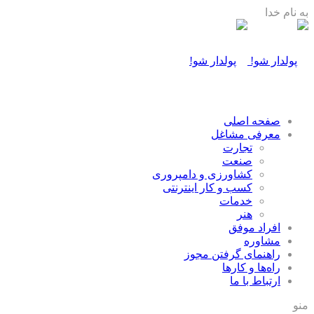
به نام خدا
صفحه اصلی
معرفی مشاغل
تجارت
صنعت
كشاورزی و دامپروری
كسب و كار اينترنتی
خدمات
هنر
افراد موفق
مشاوره
راهنمای گرفتن مجوز
راه‌ها و كارها
ارتباط با ما
منو