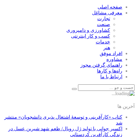
صفحه اصلی
معرفی مشاغل
تجارت
صنعت
كشاورزی و دامپروری
كسب و كار اينترنتی
خدمات
هنر
افراد موفق
مشاوره
راهنمای گرفتن مجوز
راه‌ها و كارها
ارتباط با ما
آخرین ها
کتاب «کارآفرینی و توسعۀ اشتغال پذیری دانشجویان» منتشر
شد
اکسیر جوانی با تولید ژل رویال/ طعم شهد شیرین عسل‌ در
زندگی کارآفرین کردستانی