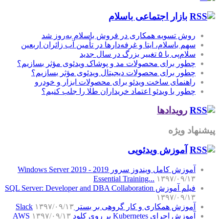
بازار اجتماعی باسلام
روش تسویه همکاری در فروش باسلام به‌روز شد
سهم باسلام، ایتا و غرفه‌دارها در تأمین آب زائران اربعین
سلام‌پی با ۵ تغییر بزرگ در سال جدید
چطور برای محصولات مد و پوشاک ویدئوی مؤثر بسازیم؟
چطور برای محصولات دیجیتال ویدئوی مؤثر بسازیم؟
راهنمای ساخت ویدئو برای محصولات ابزار و خودرو
چطور با ویدئو اعتماد خریداران طلا را جلب کنیم؟
رویدادها
پیشنهاد ویژه
آموزش‌ ویدئویی
آموزش کامل ویندوز سرور 2019 - Windows Server 2019
Essential Training...
۱۳۹۷/۰۹/۱۳
فیلم آموزش SQL Server: Developer and DBA Collaboration
۱۳۹۷/۰۹/۱۳
آموزش همکاری و کار گروهی بر بستر Slack
۱۳۹۷/۰۹/۱۳
آموزش اجرای Kubernetes بر روی کلود AWS
۱۳۹۷/۰۹/۱۳