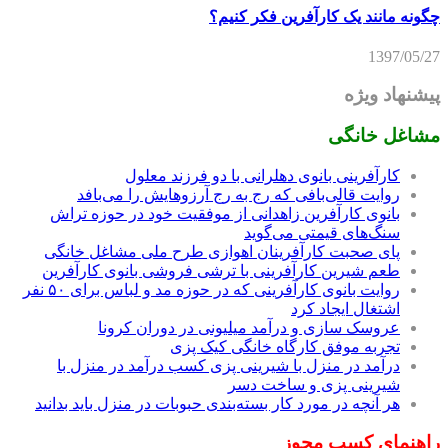
چگونه مانند یک کارآفرین فکر کنیم؟
1397/05/27
پیشنهاد ویژه
مشاغل خانگی
کارآفرینی بانوی دهلرانی با دو فرزند معلول
روایت قالی‌بافی که رج به رج آرزوهایش را می‌بافد
بانوی کارآفرین زاهدانی از موفقیت خود در حوزه تراش
سنگ‌های قیمتی می‌گوید
پای صحبت کارآفرینان اهوازی طرح ملی مشاغل خانگی
طعم شیرین کارآفرینی با ترشی فروشی بانوی کارآفرین
روایت بانوی کارآفرینی که در حوزه مد و لباس برای ۵۰ نفر
اشتغال ایجاد کرد
عروسک سازی و درآمد میلیونی در دوران کرونا
تجربه موفق کارگاه خانگی کیک پزی
درآمد در منزل با شیرینی پزی کسب درآمد در منزل با
شیرینی پزی و ساخت دسر
هر آنچه در مورد کار بسته‌بندی حبوبات در منزل باید بدانید
راهنمای کسب مجوز