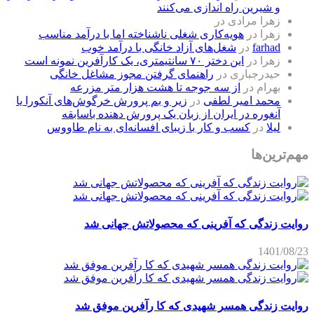
و شیرین راه اندازی می‌کنند
زهرا مرادی
در
زهرا
در
هویه‌کاری شغلی ناشناخته اما با درآمد مناسب
farhad
در
شغل‌های آزاد خانگی با درآمد خوب
زهرا
در
این دختر ۷۰ سانتیمتری، یک کارآفرین نمونه است
حیدرجباری
در
راهنمای گرفتن مجوز مشاغل خانگی
بهرام
در
از سه جوجه تا هشت هزار متر مزرعه
محمد امیر لطفی
در
زیر و بم پرورش خرگوش‌های آنکورا یا
آنغوره در ایران از زبان یک پرورش دهنده باسابقه
لیلا
در
کسب و کار با زیبای افسانه‌ای به نام طاووس
مهم‌ترین‌ها
روایت زندگی که آفرینی که محصولاتش جهانی شد
1401/08/23
روایت زندگی همسر شهیدی که کا رآفرین موفق شد