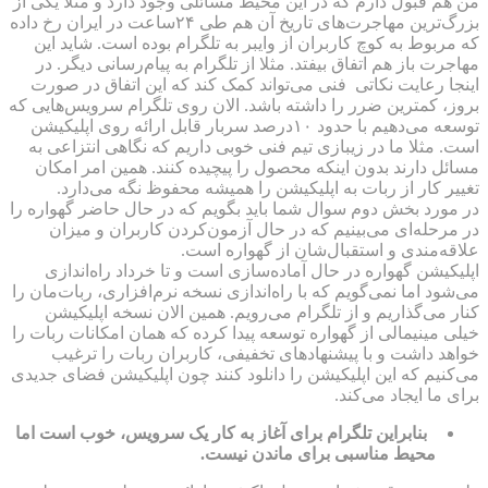
من هم قبول دارم که در این محیط مسائلی وجود دارد و مثلا یکی از
بزرگ‌ترین مهاجرت‌های تاریخ آن هم طی ۲۴ساعت در ایران رخ داده
که مربوط به کوچ کاربران از وایبر به تلگرام بوده است. شاید این
مهاجرت باز هم اتفاق بیفتد. مثلا از تلگرام به پیام‌رسانی دیگر. در
اینجا رعایت نکاتی فنی می‌تواند کمک کند که این اتفاق در صورت
بروز، کمترین ضرر را داشته باشد. الان روی تلگرام سرویس‌هایی که
توسعه می‌دهیم با حدود ۱۰درصد سربار قابل ارائه روی اپلیکیشن
است. مثلا ما در زیبازی تیم فنی خوبی داریم که نگاهی انتزاعی به
مسائل دارند بدون اینکه محصول را پیچیده کنند. همین امر امکان
تغییر کار از ربات به اپلیکیشن را همیشه محفوظ نگه می‌دارد.
در مورد بخش دوم سوال شما باید بگویم که در حال حاضر گهواره را
در مرحله‌ای می‌بینیم که در حال آزمون‌کردن کاربران و میزان
علاقه‌مندی‌ و استقبال‌شان از گهواره است.
اپلیکیشن گهواره در حال آماده‌سازی است و تا خرداد راه‌اندازی
می‌شود اما نمی‌گویم که با راه‌اندازی نسخه نرم‌افزاری، ربات‌مان را
کنار می‌گذاریم و از تلگرام می‌رویم. همین الان نسخه اپلیکیشن
خیلی مینیمالی از گهواره توسعه پیدا کرده که همان امکانات ربات را
خواهد داشت و با پیشنهادهای تخفیفی، کاربران ربات را ترغیب
می‌کنیم که این اپلیکیشن را دانلود کنند چون اپلیکیشن فضای جدیدی
برای ما ایجاد می‌کند.
بنابراین تلگرام برای آغاز به کار یک سرویس، خوب است اما
محیط مناسبی برای ماندن نیست.