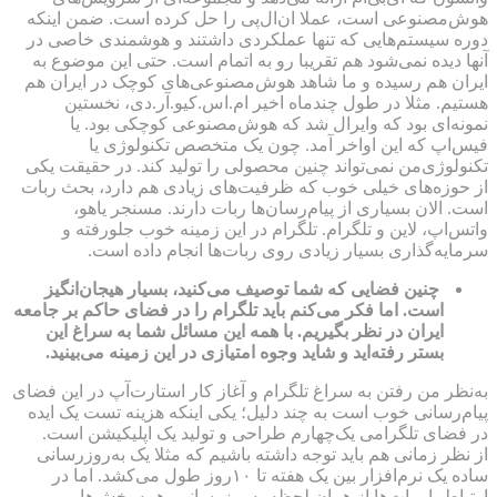
هوش‌مصنوعی است، عملا ان‌ال‌پی را حل کرده است. ضمن اینکه
دوره سیستم‌هایی که تنها عملکردی داشتند و هوشمندی خاصی در
آنها دیده نمی‌شود هم تقریبا رو به اتمام است. حتی این موضوع به
ایران هم رسیده و ما شاهد هوش‌مصنوعی‌های کوچک در ایران هم
هستیم. مثلا در طول چندماه اخیر ام‌.اس.‌کیو.آر.‌دی، نخستین
نمونه‌ای بود که وایرال شد که هوش‌مصنوعی کوچکی بود. یا
فیس‌اپ که این اواخر آمد. چون یک متخصص تکنولوژی یا
تکنولوژی‌من نمی‌تواند چنین محصولی را تولید کند. در حقیقت یکی
از حوزه‌های خیلی خوب که ظرفیت‌های زیادی هم دارد، بحث ربات
است. الان بسیاری از پیام‌رسان‌ها ربات دارند. مسنجر یاهو،
واتس‌اپ، لاین و تلگرام. تلگرام در این زمینه خوب جلورفته و
سرمایه‌گذاری بسیار زیادی روی ربات‌ها انجام داده است.
چنین فضایی که شما توصیف می‌کنید، بسیار هیجان‌انگیز
است. اما فکر می‌کنم باید تلگرام را در فضای حاکم بر جامعه
ایران در نظر بگیریم. با همه این مسائل شما به سراغ این
بستر رفته‌اید و شاید وجوه امتیازی در این زمینه می‌بینید.
به‌نظر من رفتن به سراغ تلگرام و آغاز کار استارت‌آپ در این فضای
پیام‌رسانی خوب است به چند دلیل؛ یکی اینکه هزینه تست یک ایده
در فضای تلگرامی یک‌چهارم طراحی و تولید یک اپلیکیشن است.
از نظر زمانی هم باید توجه داشته باشیم که مثلا یک به‌روزرسانی
ساده یک نرم‌افزار بین یک هفته تا ۱۰روز طول می‌کشد. اما در
ارتباط با ربات‌ها از همان لحظه به‌روزرسانی، همه بخش‌ها