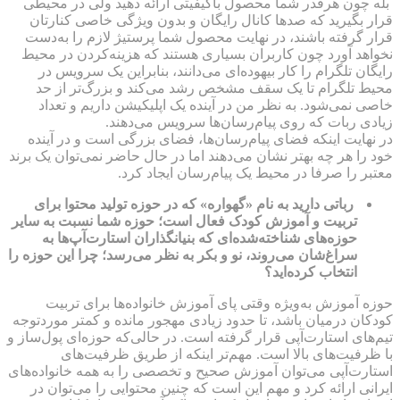
بله چون هرقدر شما محصول باکیفیتی ارائه دهید ولی در محیطی
قرار بگیرید که صدها کانال رایگان و بدون ویژگی‌ خاصی کنارتان
قرار گرفته‌ باشند، در نهایت محصول شما پرستیژ لازم را به‌دست
نخواهد آورد چون کاربران بسیاری هستند که هزینه‌کردن در محیط
رایگان تلگرام را کار بیهوده‌ای می‌دانند، بنابراین یک سرویس در
محیط تلگرام تا یک سقف مشخص رشد می‌کند و بزرگ‌تر از حد
خاصی نمی‌شود. به نظر من در آینده یک اپلیکیشن داریم و تعداد
زیادی ربات که روی پیام‌رسان‌ها سرویس می‌دهند.
در نهایت اینکه فضای پیام‌رسان‌ها، فضای بزرگی است و در آینده
خود را هر چه بهتر نشان می‌دهند اما در حال حاضر نمی‌توان یک برند
معتبر را صرفا در محیط یک پیام‌رسان ایجاد کرد.
رباتی دارید به نام «گهواره» که در حوزه تولید محتوا برای
تربیت و آموزش کودک فعال است؛ حوزه‌ شما نسبت به سایر
حوزه‌های شناخته‌شده‌ای که بنیانگذاران استارت‌آپ‌ها به
سراغ‌شان می‌روند، نو و بکر به نظر می‌رسد؛ چرا این حوزه را
انتخاب کرده‌اید؟
حوزه آموزش به‌ویژه وقتی پای آموزش خانواده‌ها برای تربیت
کودکان درمیان باشد، تا حدود زیادی مهجور مانده و کمتر موردتوجه
تیم‌های استارت‌آپی قرار گرفته است. در حالی‌که حوزه‌ای پول‌ساز و
با ظرفیت‌های بالا است. مهم‌تر اینکه از طریق ظرفیت‌های
استارت‌آپی می‌توان آموزش صحیح و تخصصی را به همه خانواده‌های
ایرانی ارائه کرد و مهم این است که چنین محتوایی را می‌توان در