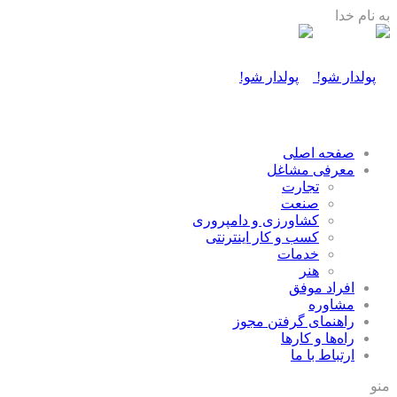
به نام خدا
صفحه اصلی
معرفی مشاغل
تجارت
صنعت
كشاورزی و دامپروری
كسب و كار اينترنتی
خدمات
هنر
افراد موفق
مشاوره
راهنمای گرفتن مجوز
راه‌ها و كارها
ارتباط با ما
منو