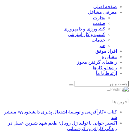
صفحه اصلی
معرفی مشاغل
تجارت
صنعت
كشاورزی و دامپروری
كسب و كار اينترنتی
خدمات
هنر
افراد موفق
مشاوره
راهنمای گرفتن مجوز
راه‌ها و كارها
ارتباط با ما
آخرین ها
کتاب «کارآفرینی و توسعۀ اشتغال پذیری دانشجویان» منتشر
شد
اکسیر جوانی با تولید ژل رویال/ طعم شهد شیرین عسل‌ در
زندگی کارآفرین کردستانی