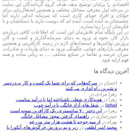
اقتصادی را برایتان توضیح بدهد، هدف گروه گردانندگان این سایت
در مرحله اول معرفی مشاغل مختلف و همچنین اشتغال‌زایی برای
جوانان و افراد جویای کاری است که سرمایه اندکی دارند اما
چشمشان به آینده است، آینده ای که دوست دارند با دستانشان و با
فکرشان آن را زیبا بسازند.
در این پایگاه تمام تلاش‌مان این است که ‌اطلاعات کافی درباره‌ی
بازار کار، نحوه ی ورود به دنیای سرمایه‌گذاری و کسب و کار،
پرورش توانایی‌ها و استعدادهای لازم در زمینه کارآفرینی و همچنین
معرفی بازارهای جهانی، چگونگی ورود به دنیای واردات و صادرات،
میزان عرضه و تقاضا در صنایع مختلف …. به زبانی ساده و همه
فهم ارایه شود.
آخرین دیدگاه ها
احسان
در
سرکه‌هایی که برای شما یک کسب و کار بی‌دردسر
و شیرین راه اندازی می‌کنند
زهرا مرادی
در
زهرا
در
هویه‌کاری شغلی ناشناخته اما با درآمد مناسب
farhad
در
شغل‌های آزاد خانگی با درآمد خوب
زهرا
در
این دختر ۷۰ سانتیمتری، یک کارآفرین نمونه است
حیدرجباری
در
راهنمای گرفتن مجوز مشاغل خانگی
بهرام
در
از سه جوجه تا هشت هزار متر مزرعه
محمد امیر لطفی
در
زیر و بم پرورش خرگوش‌های آنکورا یا